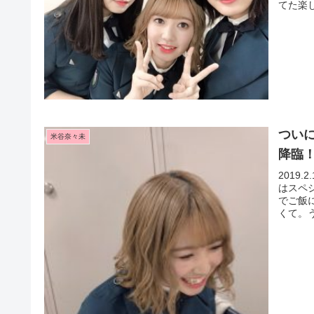
てた楽し
つい
米谷奈々未
降臨
2019
はスペ
でご飯
くて。う