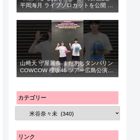
平岡海月 ライブソロカットを公開 #
日向坂46 #hinatazaka46 #
山﨑天 守屋麗奈 またあしタンバリン
COWCOW 櫻坂46 ツアー広島公演お
礼の動画『Sakurazaka46 ARENA
TOUR 2026 What’s lonesome?』
カテゴリー
リンク