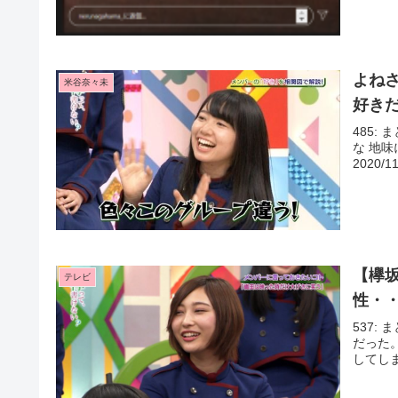
よね
米谷奈々未
好き
485: 
な 地味
2020/1
【欅
テレビ
性・
537: 
だった
してしま