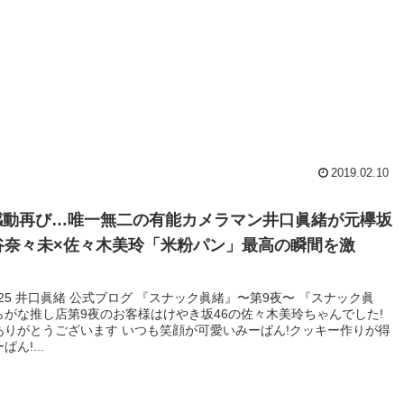
2019.02.10
感動再び…唯一無二の有能カメラマン井口眞緒が元欅坂
谷奈々未×佐々木美玲「米粉パン」最高の瞬間を激
！
.1.25 井口眞緒 公式ブログ 『スナック眞緒』〜第9夜〜 『スナック眞
らがな推し店第9夜のお客様はけやき坂46の佐々木美玲ちゃんでした!
ありがとうございます いつも笑顔が可愛いみーぱん!クッキー作りが得
ん!...