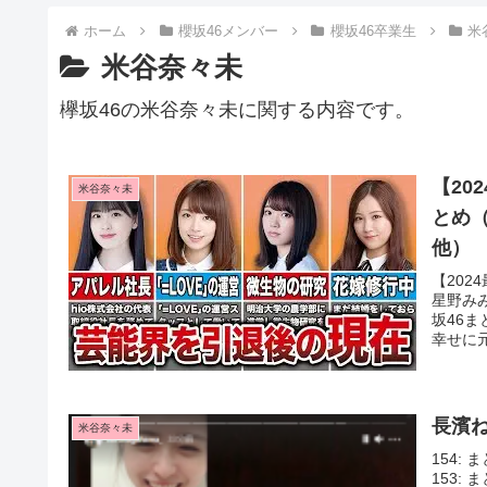
ホーム
櫻坂46メンバー
櫻坂46卒業生
米
米谷奈々未
欅坂46の米谷奈々未に関する内容です。
【20
米谷奈々未
とめ
他）
【20
星野み
坂46ま
幸せに元
長濱
米谷奈々未
154: 
153: 