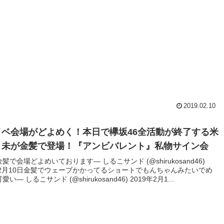
2019.02.10
イベ会場がどよめく！本日で欅坂46全活動が終了する米
々未が金髪で登場！『アンビバレント』私物サイン会
髪で会場どよめいております— しるこサンド (@shirukosand46)
年2月10日金髪でウェーブかかってるショートでもんちゃんみたいでめ
い— しるこサンド (@shirukosand46) 2019年2月1...