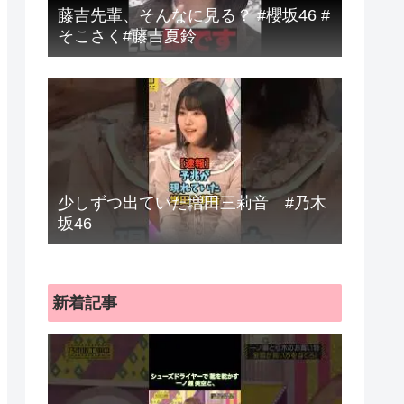
藤吉先輩、そんなに見る？ #櫻坂46 #
そこさく#藤吉夏鈴
少しずつ出ていた増田三莉音 #乃木
坂46
新着記事