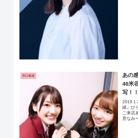
あの
井口眞緒
46米
写！
2019
緒』ひ
ご来店
意なみーぱ