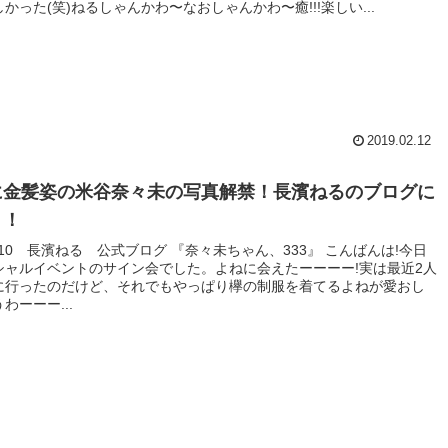
かった(笑)ねるしゃんかわ〜なおしゃんかわ〜癒!!!楽しい...
2019.02.12
に金髪姿の米谷奈々未の写真解禁！長濱ねるのブログに
！！
.2.10 長濱ねる 公式ブログ 『奈々未ちゃん、333』 こんばんは!今日
シャルイベントのサイン会でした。よねに会えたーーーー!実は最近2人
に行ったのだけど、それでもやっぱり欅の制服を着てるよねが愛おし
わーーー...