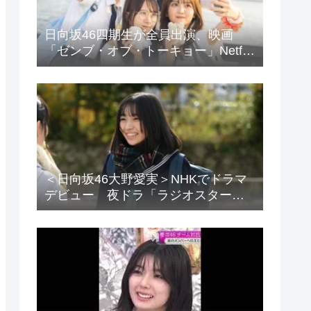
日向坂46四期生が全員出演、映画
「ゼンブ・オブ・トーキョー」Netflix
で配信
＜日向坂46大野愛実＞NHKでドラマ
デビュー 夜ドラ「ラジオスター」
登場に「かわいさハンパない」「演
技上手じゃん！」の声