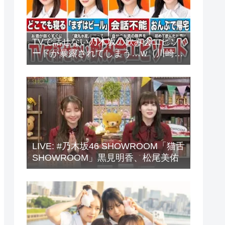
TVで話せない乃木坂の飲み会エピソ
ードが暴露されてしまう…w（川崎
桜、中西アルノ、梅澤美波、山下美
月、他）
LIVE: #乃木坂46 SHOWROOM「猫舌
SHOWROOM」黒見明香、松尾美佑