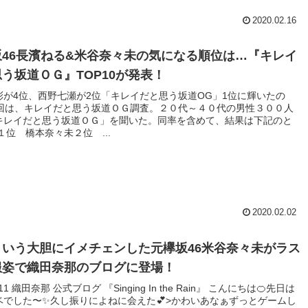
2020.02.16
坂46長濱ねる&米谷奈々未の気になる順位は…『キレイ
う坂道ＯＧ』TOP10が発表！
彩が4位、西野七瀬が2位「キレイだと思う坂道OG」1位に輝いたの
 今回は、キレイだと思う坂道ＯＧ調査。２０代～４０代の男性３００人
キレイだと思う坂道ＯＧ」を聞いた。同率を含めて、結果は下記のと
１位 橋本奈々未２位 ...
2020.02.02
という大胆にイメチェンした元欅坂46米谷奈々未がラス
服姿で織田奈那のブログに登場！
2.11 織田奈那 公式ブログ 『Singing In the Rain』 こんにちは🍊先日は
ベでした〜✨久し振りによねに会えた💕>かわいあなぁずっとゲームし