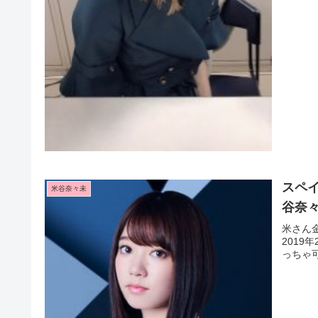
スペ
米谷奈々未
谷奈
米さん金
2019
っちゃ可愛