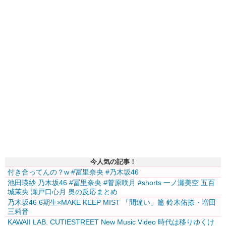
今人気の記事！
付き合ってんの？w #冨里奈央 #乃木坂46
池田瑛紗 乃木坂46 #冨里奈央 #菅原咲月 #shorts 一ノ瀬美空 五百
城茉央 瀬戸口心月 奥の反応まとめ
乃木坂46 6期生×MAKE KEEP MIST 「間違い」篇 鈴木佑捺・増田
三莉音
KAWAII LAB. CUTIESTREET New Music Video 時代は移りゆくけ