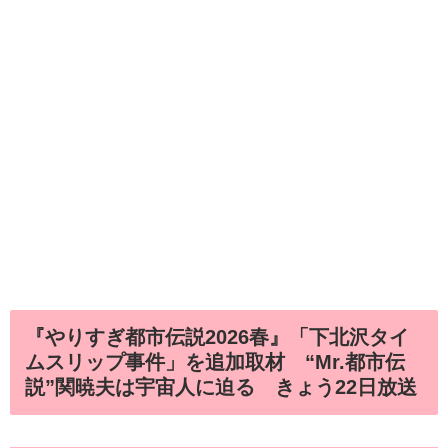
『やりすぎ都市伝説2026春』「下北沢タイ
ムスリップ事件」を追加取材 “Mr.都市伝
説”関暁夫は宇宙人に迫る きょう22日放送