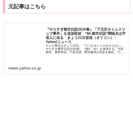
元記事はこちら
『やりすぎ都市伝説2026春』「下北沢タイムスリ
ップ事件」を追加取材 “Mr.都市伝説”関暁夫は宇
宙人に迫る きょう22日放送（オリコン） -
Yahoo!ニュース
テレビ東京はきょう22日、『ウソかホントかわからない
やりすぎ都市伝説2026春』（後6：30）を放送する。今田
耕司、東野幸治、千原兄弟、野性爆弾が司会を務め、“ウソ
かホントかわからないけどどうし
news.yahoo.co.jp