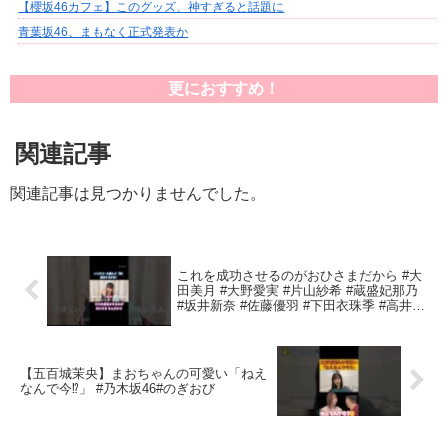
【櫻坂46カフェ】このグッズ、神すぎると話題に
青葉坂46、まもなく正式発表か
更におすすめ！
関連記事
関連記事は見つかりませんでした。
これを成功させるのがおひさまだから #大
田美月 #大野愛実 #片山紗希 #蔵盛妃那乃
#坂井新奈 #佐藤優羽 #下田衣珠季 #高井俐
香 #鶴崎仁香 #松尾桜 #日向坂
【五百城茉央】まおちゃんの可愛い「ねえ
なんで今⁉」 #乃木坂46#のぎおび