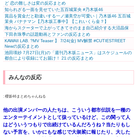
ど 恋の難しさは変の反応まとめ
知られざる一面を見せていた五百城茉央 #乃木坂46
賞品を賞金だと勘違いする一ノ瀬美空が可愛い｜乃木坂46 五百城
茉央 バナナマン【乃木坂工事中】【これいくら金？】
海からスクーターで上がってきてそのまま自己紹介する大沼晶保
下田衣珠季の話題動画とファンの反応まとめ
KAWAII LAB. ?MV Teaser️‍ 】 7/24(金) MV解禁 #CUTIESTREET
Newの反応まとめ
池田瑛紗 7月27日(月)の「週刊乃木坂ニュース」はスケジュールの
都合により収録にてお届け！ 21:の反応まとめ
みんなの反応
:
櫻坂46まとめちゃんねる
他の出演メンバーの人たちは、こういう都市伝説を一種の
エンターテイメントとして扱っているけど、この関って人
はどういうつもりで出続けているんだろうね？当たりもし
ない予言を、いかにもな感じで大袈裟に報じたり、大した