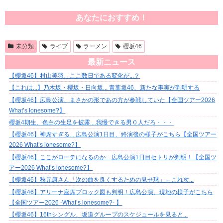
あなたにおすすめ！
未分類
ライブ
ラーメン
櫻坂46
最新ニュース
【櫻坂46】村山美羽、ここ数日である変化が...？
【これは...】乃木坂・櫻坂・日向坂... 青葉坂46、新たな事実が判明する
【櫻坂46】広島公演、まさかの形であの方が参戦していた【全国ツアー2026
What’s lonesome?】
櫻坂4期生、色白の生足を披露....我慢できる男０人だろ・・・
【櫻坂46】神席すぎる... 広島公演1日目、終演後の様子がこちら【全国ツアー
2026 What’s lonesome?】
【櫻坂46】ここがローテになるのか... 広島公演1日目セトリが判明！【全国ツ
アー2026 What’s lonesome?】
【櫻坂46】秋元康さん「次の曲を良くするための見せ球」←これ次...
【櫻坂46】アリーナ座席ブロック図も判明！広島公演、現地の様子がこちら
【全国ツアー2026 -What’s lonesome?- 】
【櫻坂46】16thシングル、坂道グループのスケジュールを見ると...