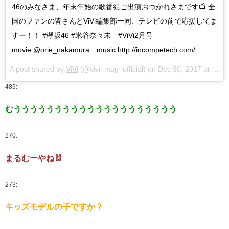
46のみなさま、年末年始の歌番組ご出演おつかれさまです📺 全
国のファンの皆さんとViVi編集部一同、テレビの前で応援してま
すー！！ #欅坂46 #米谷奈々未 #ViVi2月号
movie:@orie_nakamura music:http://incompetech.com/
A post shared by
ViVi
(@vivi_mag_official) on
Dec 30, 2017 at 3:13am PST
489:
むうううううううううううううううううううう
270:
まるむーやね🐰
273:
キッズモデルの子ですか？