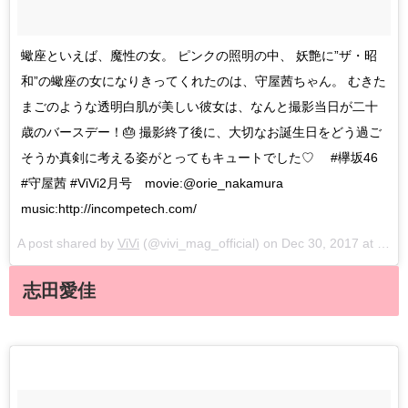
蠍座といえば、魔性の女。 ピンクの照明の中、 妖艶に”ザ・昭
和”の蠍座の女になりきってくれたのは、守屋茜ちゃん。 むきた
まごのような透明白肌が美しい彼女は、なんと撮影当日が二十
歳のバースデー！🎂 撮影終了後に、大切なお誕生日をどう過ご
そうか真剣に考える姿がとってもキュートでした♡ #欅坂46
#守屋茜 #ViVi2月号 movie:@orie_nakamura
music:http://incompetech.com/
A post shared by
ViVi
(@vivi_mag_official) on
Dec 30, 2017 at 2:15am PST
志田愛佳