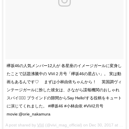
欅坂46の人気メンバー12人が 各星座のイメージガールに変身し
たことで話題沸騰中の ViVi２月号「欅坂46の星占い」。 実は動
画もあるんです♡ まずは小林由依ちゃんから！ 英国調ヴィ
ンテージガールに扮した彼女は、さながら諜報機関のおしゃれ
スパイ🕵🏻‍♀️ ブラインドの隙間からSay Hello!する役柄をキュート
に演じてくれました。 #欅坂46 #小林由依 #ViVi2月号
movie:@orie_nakamura
A post shared by
ViVi
(@vivi_mag_official) on
Dec 30, 2017 at 1:17am PST