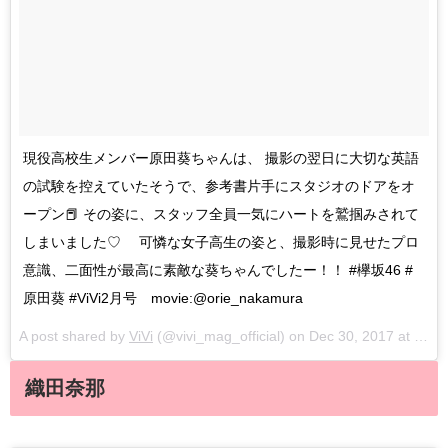
現役高校生メンバー原田葵ちゃんは、 撮影の翌日に大切な英語
の試験を控えていたそうで、参考書片手にスタジオのドアをオ
ープン📕 その姿に、スタッフ全員一気にハートを鷲掴みされて
しまいました♡ 可憐な女子高生の姿と、撮影時に見せたプロ
意識、二面性が最高に素敵な葵ちゃんでしたー！！ #欅坂46 #
原田葵 #ViVi2月号 movie:@orie_nakamura
A post shared by
ViVi
(@vivi_mag_official) on
Dec 30, 2017 at 1:20am PST
織田奈那