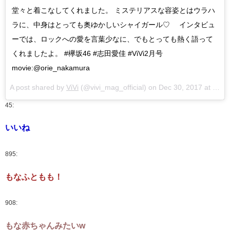
堂々と着こなしてくれました。 ミステリアスな容姿とはウラハ
ラに、中身はとっても奥ゆかしいシャイガール♡ インタビュ
ーでは、ロックへの愛を言葉少なに、でもとっても熱く語って
くれましたよ。 #欅坂46 #志田愛佳 #ViVi2月号
movie:@orie_nakamura
A post shared by
ViVi
(@vivi_mag_official) on
Dec 30, 2017 at 2:19am PST
45:
いいね
895:
もなふともも！
908:
もな赤ちゃんみたいw