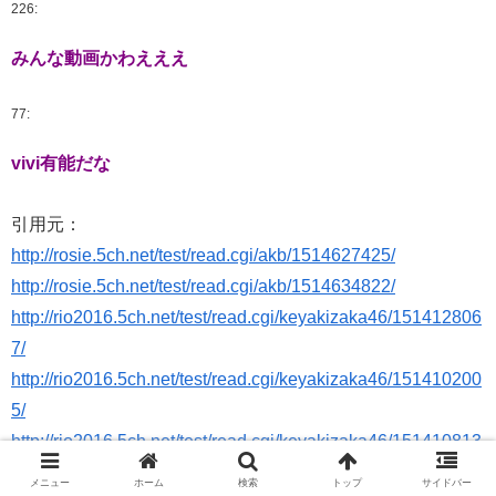
226:
みんな動画かわえええ
77:
vivi有能だな
引用元：
http://rosie.5ch.net/test/read.cgi/akb/1514627425/
http://rosie.5ch.net/test/read.cgi/akb/1514634822/
http://rio2016.5ch.net/test/read.cgi/keyakizaka46/151412806
7/
http://rio2016.5ch.net/test/read.cgi/keyakizaka46/151410200
5/
http://rio2016.5ch.net/test/read.cgi/keyakizaka46/151410813
7/
メニュー
ホーム
検索
トップ
サイドバー