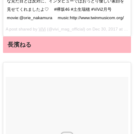
な見た目とは反対に、インタビューではおっとり優しい素顔を
見せてくれましたよ♡ #欅坂46 #土生瑞穂 #ViVi2月号
movie:@orie_nakamura music:http://www.twinmusicom.org/
A post shared by
ViVi
(@vivi_mag_official) on
Dec 30, 2017 at 1:52am PST
長濱ねる