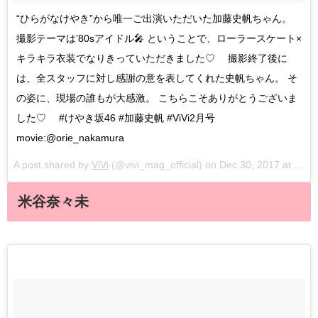
“ひらがなけやき”から唯一ご出演いただいた加藤史帆ちゃん。
撮影テーマは’80sアイドル🎤 ということで、ローラースケート×
キラキラ衣装でなりきっていただきました♡ 撮影終了後に
は、全スタッフに対し感謝の意を表してくれた史帆ちゃん。 そ
の姿に、現場の誰もが大感激。 こちらこそありがとうございま
した♡ #けやき坂46 #加藤史帆 #ViVi2月号
movie:@orie_nakamura
A post shared by
ViVi
(@vivi_mag_official) on
Dec 30, 2017 at 3:06am PST
米谷奈々未