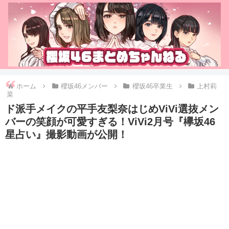
ホーム
櫻坂46メンバー
櫻坂46卒業生
上村莉
菜
ド派手メイクの平手友梨奈はじめViVi選抜メン
バーの笑顔が可愛すぎる！ViVi2月号『欅坂46
星占い』撮影動画が公開！