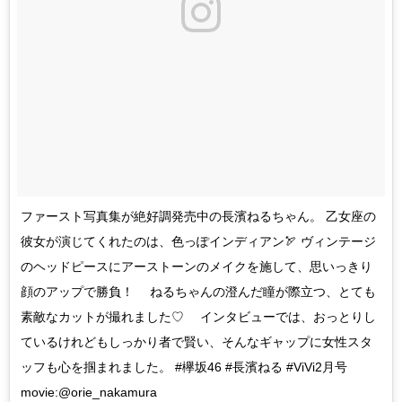
ファースト写真集が絶好調発売中の長濱ねるちゃん。 乙女座の
彼女が演じてくれたのは、色っぽインディアン🏹 ヴィンテージ
のヘッドピースにアーストーンのメイクを施して、思いっきり
顔のアップで勝負！ ねるちゃんの澄んだ瞳が際立つ、とても
素敵なカットが撮れました♡ インタビューでは、おっとりし
ているけれどもしっかり者で賢い、そんなギャップに女性スタ
ッフも心を掴まれました。 #欅坂46 #長濱ねる #ViVi2月号
movie:@orie_nakamura