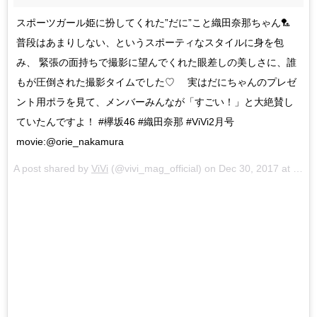
スポーツガール姫に扮してくれた”だに”こと織田奈那ちゃん🏸
普段はあまりしない、というスポーティなスタイルに身を包
み、 緊張の面持ちで撮影に望んでくれた眼差しの美しさに、誰
もが圧倒された撮影タイムでした♡ 実はだにちゃんのプレゼ
ント用ポラを見て、メンバーみんなが「すごい！」と大絶賛し
ていたんですよ！ #欅坂46 #織田奈那 #ViVi2月号
movie:@orie_nakamura
A post shared by
ViVi
(@vivi_mag_official) on
Dec 30, 2017 at 1:24am PST