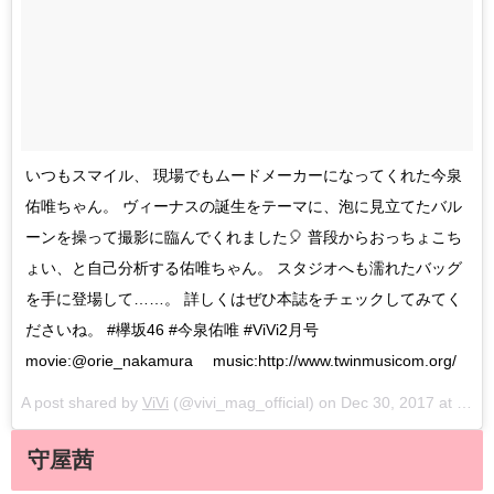
いつもスマイル、 現場でもムードメーカーになってくれた今泉
佑唯ちゃん。 ヴィーナスの誕生をテーマに、泡に見立てたバル
ーンを操って撮影に臨んでくれました🎈 普段からおっちょこち
ょい、と自己分析する佑唯ちゃん。 スタジオへも濡れたバッグ
を手に登場して……。 詳しくはぜひ本誌をチェックしてみてく
ださいね。 #欅坂46 #今泉佑唯 #ViVi2月号
movie:@orie_nakamura music:http://www.twinmusicom.org/
A post shared by
ViVi
(@vivi_mag_official) on
Dec 30, 2017 at 2:07am PST
守屋茜