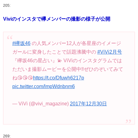
205:
Viviのインスタで欅メンバーの撮影の様子が公開
#欅坂46
の人気メンバー12人が各星座のイメージ
ガールに変身したことで話題沸騰中の
#ViVi2月号
『欅坂46の星占い』💫 ViViのインスタグラムでは
ただいま撮影ムービーを公開中‼️ぜひのぞいてみて
ね😘😘😘
https://t.co/Dfuwh6217p
pic.twitter.com/lmpWdnbnm6
— ViVi (@vivi_magazine)
2017年12月30日
269: