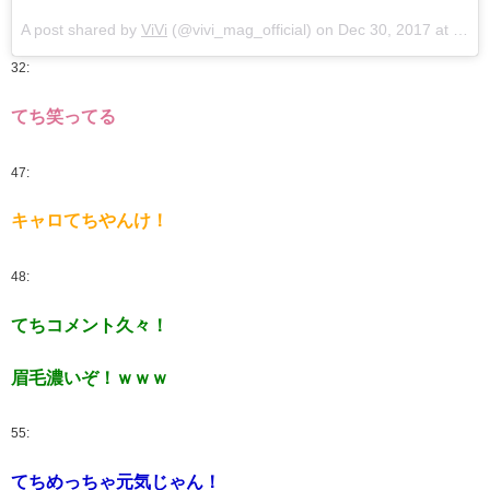
A post shared by
ViVi
(@vivi_mag_official) on
Dec 30, 2017 at 1:56am PST
32:
てち笑ってる
47:
キャロてちやんけ！
48:
てちコメント久々！
眉毛濃いぞ！ｗｗｗ
55:
てちめっちゃ元気じゃん！