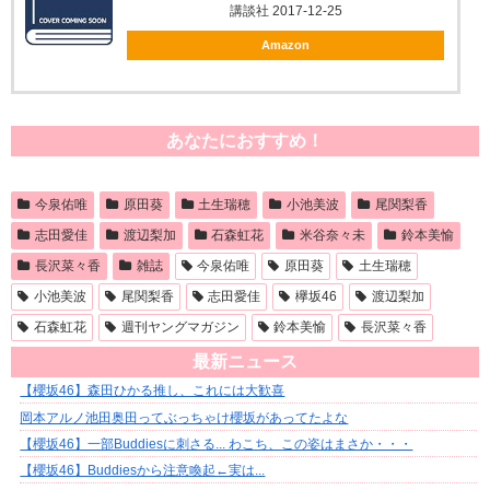
講談社 2017-12-25
Amazon
あなたにおすすめ！
今泉佑唯
原田葵
土生瑞穂
小池美波
尾関梨香
志田愛佳
渡辺梨加
石森虹花
米谷奈々未
鈴本美愉
長沢菜々香
雑誌
今泉佑唯
原田葵
土生瑞穂
小池美波
尾関梨香
志田愛佳
欅坂46
渡辺梨加
石森虹花
週刊ヤングマガジン
鈴本美愉
長沢菜々香
最新ニュース
【櫻坂46】森田ひかる推し、これには大歓喜
岡本アルノ池田奥田ってぶっちゃけ櫻坂があってたよな
【櫻坂46】一部Buddiesに刺さる... わこち、この姿はまさか・・・
【櫻坂46】Buddiesから注意喚起←実は...