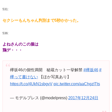
531:
セクシーもんちゃん判別まで5秒かかった。
536:
よねさんのこの服は
鶏デ・・・
欅坂46の個性満開 秘蔵カット一挙解禁
#欅坂46
#
欅って書けない
【ほか写真あり】
https://t.co/4UkN1sbgvV
pic.twitter.com/aaChgzITts
— モデルプレス (@modelpress)
2017年12月24日