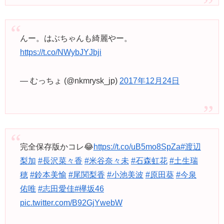
んー。はぶちゃんも綺麗やー。
https://t.co/NWybJYJbji
— むっちょ (@nkmrysk_jp)
2017年12月24日
完全保存版かコレ😂
https://t.co/uB5mo8SpZa
#渡辺
梨加
#長沢菜々香
#米谷奈々未
#石森虹花
#土生瑞
穂
#鈴本美愉
#尾関梨香
#小池美波
#原田葵
#今泉
佑唯
#志田愛佳
#欅坂46
pic.twitter.com/B92GjYwebW