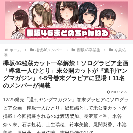
ホーム
櫻坂46メンバー
櫻坂46卒業生
今泉佑
唯
欅坂46秘蔵カット一挙解禁！ソログラビア企画
「欅坂一人ひとり」未公開カットが『週刊ヤン
グマガジン』4-5号巻末グラビアに登場！11名
のメンバーが掲載
2017.12.25
12/25発売「週刊ヤングマガジン」巻末グラビアにソログラ
ビア企画「欅坂一人ひとり」総集編として未公開カットが
掲載！今回掲載されるのは渡辺梨加、長沢菜々香、米谷
奈々未、石森虹花、土生瑞穂、鈴本美愉、尾関梨香、小池
美波、原田葵、今泉佑唯、志田愛佳の11名。