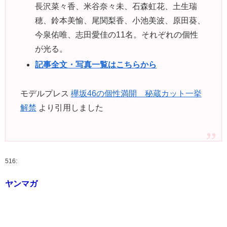
長沢菜々香、米谷奈々未、石森虹花、土生瑞
穂、鈴本美愉、尾関梨香、小池美波、原田葵、
今泉佑唯、志田愛佳の11名。それぞれの個性
が光る。
記事全文・写真一覧はこちらから
モデルプレス
欅坂46の個性満開 秘蔵カット一挙
解禁
より引用しました
516:
ヤンマガ