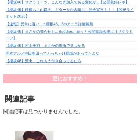
【櫻坂46】サクラミーツ、こんなぎ加入である変化が...【公開収録レポ】
【櫻坂46】映像も！山﨑天、ギターをかき鳴らし開会宣言！！！【閃光ライ
オット2026】
【速報】異常に遅い...？櫻坂46、6thアニラ詳細解禁
【櫻坂46】まさかの知らせも... Buddies、続々と公開収録会場に【サクラミ
ーツ】
【櫻坂46】村山美羽、まさかの場所で見つかる
岡本アルノ池田奥田ってぶっちゃけ櫻坂があってたよな
【櫻坂46】流出... これもう付き合ってるだろ
更におすすめ！
関連記事
関連記事は見つかりませんでした。