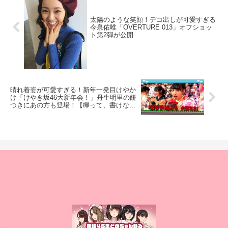
太陽のような笑顔！デコ出しが可愛すぎる
今泉佑唯「OVERTURE 013」オフショッ
ト第2弾が公開
晴れ着姿が可愛すぎる！新年一発目けやか
け「けやき坂46大新年会！」丹生明里の餅
つきにあの方も登場！【欅って、書けな
い？】