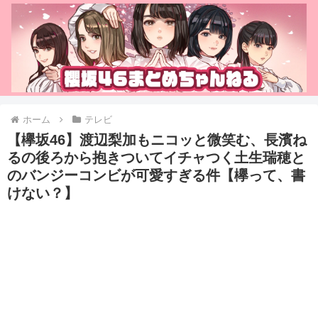
ホーム
テレビ
【欅坂46】渡辺梨加もニコッと微笑む、長濱ね
るの後ろから抱きついてイチャつく土生瑞穂と
のバンジーコンビが可愛すぎる件【欅って、書
けない？】