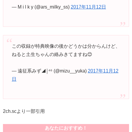
— M i l k y (@ars_milky_ss)
2017年11月12日
この収録が特典映像の後かどうかは分からんけど、
ねると土生ちゃんの絡みきてますね😊
— 遠征系みず◢￨⁴⁶ (@mizu__yuka)
2017年11月12
日
2ch.scより一部引用
あなたにおすすめ！