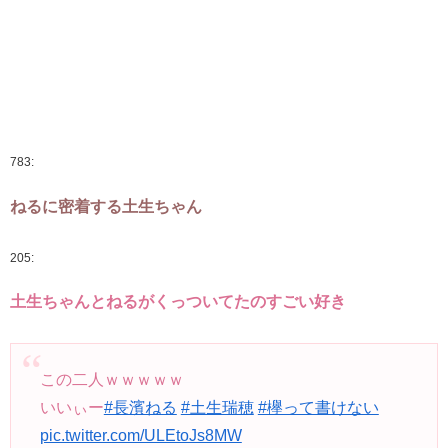
783:
ねるに密着する土生ちゃん
205:
土生ちゃんとねるがくっついてたのすごい好き
この二人ｗｗｗｗｗ
いいぃー
#長濱ねる
#土生瑞穂
#欅って書けない
pic.twitter.com/ULEtoJs8MW