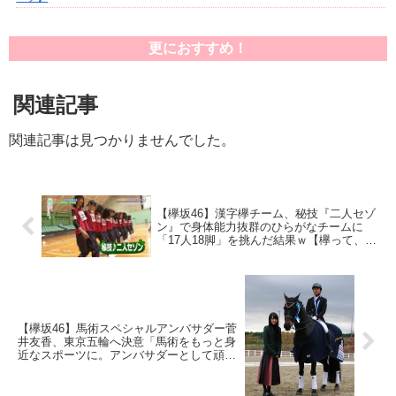
更におすすめ！
関連記事
関連記事は見つかりませんでした。
【欅坂46】漢字欅チーム、秘技『二人セゾ
ン』で身体能力抜群のひらがなチームに
「17人18脚」を挑んだ結果ｗ【欅って、書
けない？】
【欅坂46】馬術スペシャルアンバサダー菅
井友香、東京五輪へ決意「馬術をもっと身
近なスポーツに。アンバサダーとして頑張
りたい」