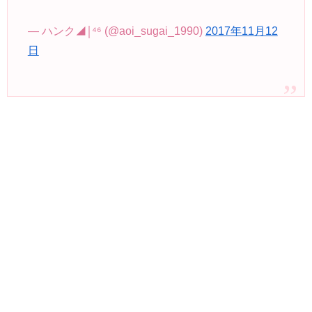
— ハンク◢￨⁴⁶ (@aoi_sugai_1990)
2017年11月12
日