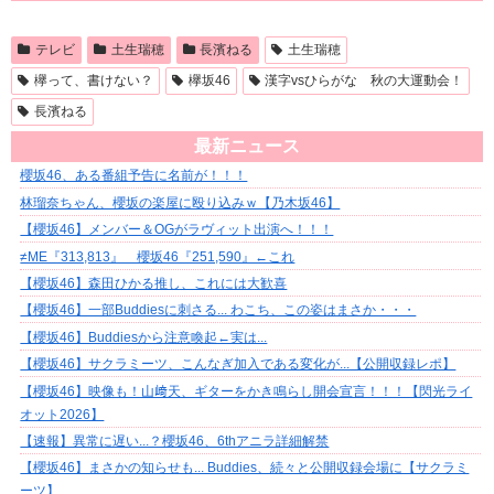
テレビ
土生瑞穂
長濱ねる
土生瑞穂
欅って、書けない？
欅坂46
漢字vsひらがな 秋の大運動会！
長濱ねる
最新ニュース
櫻坂46、ある番組予告に名前が！！！
林瑠奈ちゃん、櫻坂の楽屋に殴り込みｗ【乃木坂46】
【櫻坂46】メンバー＆OGがラヴィット出演へ！！！
≠ME『313,813』 櫻坂46『251,590』←これ
【櫻坂46】森田ひかる推し、これには大歓喜
【櫻坂46】一部Buddiesに刺さる... わこち、この姿はまさか・・・
【櫻坂46】Buddiesから注意喚起←実は...
【櫻坂46】サクラミーツ、こんなぎ加入である変化が...【公開収録レポ】
【櫻坂46】映像も！山﨑天、ギターをかき鳴らし開会宣言！！！【閃光ライ
オット2026】
【速報】異常に遅い...？櫻坂46、6thアニラ詳細解禁
【櫻坂46】まさかの知らせも... Buddies、続々と公開収録会場に【サクラミ
ーツ】