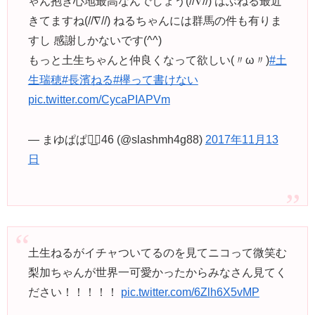
ゃん抱き心地最高なんでしょう(//∇//) はぶねる最近
きてますね(//∇//) ねるちゃんには群馬の件も有りま
すし 感謝しかないです(^^)
もっと土生ちゃんと仲良くなって欲しい(〃ω〃)
#土
生瑞穂
#長濱ねる
#欅って書けない
pic.twitter.com/CycaPIAPVm
— まゆぱぱ◢͟￨46 (@slashmh4g88)
2017年11月13
日
土生ねるがイチャついてるのを見てニコって微笑む
梨加ちゃんが世界一可愛かったからみなさん見てく
ださい！！！！！
pic.twitter.com/6Zlh6X5vMP