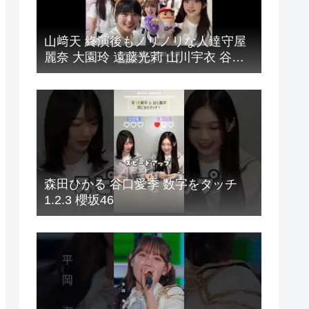
山﨑天 終演後もノリノリな人達守屋
麗奈 大園玲 遠藤光莉 山川宇衣 谷口
愛季 幸阪茉里乃 小島凪紗 松本和子
目黒陽色 小田倉麗奈 中川智尋 櫻坂
46 ツアー 広島公演
森田ひかる 谷口愛季 数字をタッチ
1.2.3 櫻坂46