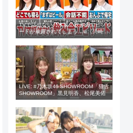
TVで話せない乃木坂の飲み会エピソ
ードが暴露されてしまう…w（川崎
桜、中西アルノ、梅澤美波、山下美
月、他）
LIVE: #乃木坂46 SHOWROOM「猫舌
SHOWROOM」黒見明香、松尾美佑