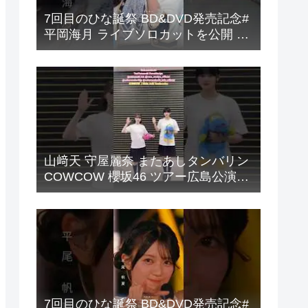
7回目のひな誕祭 BD&DVD発売記念#
平岡海月 ライブソロカットを公開 #
日向坂46 #hinatazaka46 #
山﨑天 守屋麗奈 またあしタンバリン
COWCOW 櫻坂46 ツアー広島公演お
礼の動画『Sakurazaka46 ARENA
TOUR 2026 What’s lonesome?』
7回目のひな誕祭 BD&DVD発売記念#