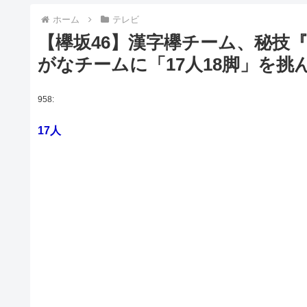
ホーム
テレビ
【欅坂46】漢字欅チーム、秘技
がなチームに「17人18脚」を
958:
17人