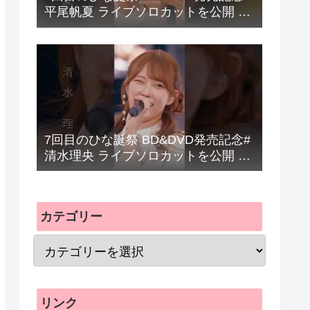
平尾帆夏 ライブソロカットを公開 #
日向坂46 #hinatazaka46 #
7回目のひな誕祭 BD&DVD発売記念#
清水理央 ライブソロカットを公開 #
日向坂46 #hinatazaka46 #
カテゴリー
リンク