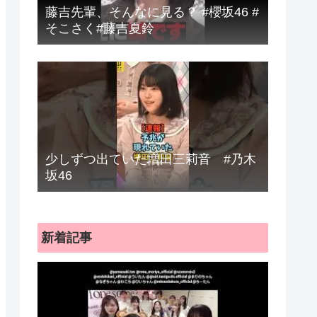
藤吉先輩、そんなに見る？ #櫻坂46 #
そこさく#藤吉夏鈴
少しずつ出ていた増田三莉音 #乃木
坂46
新着記事