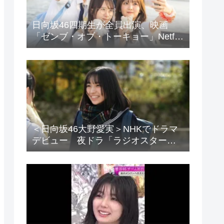
日向坂46四期生が全員出演、映画
「ゼンブ・オブ・トーキョー」Netflix
で配信
＜日向坂46大野愛実＞NHKでドラマ
デビュー 夜ドラ「ラジオスター」
登場に「かわいさハンパない」「演
技上手じゃん！」の声