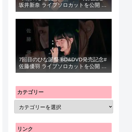
坂井新奈 ライブソロカットを公開 #
日向坂46 #hinatazaka46 #
7回目のひな誕祭 BD&DVD発売記念#
佐藤優羽 ライブソロカットを公開 #
日向坂46 #hinatazaka46 #
カテゴリー
リンク