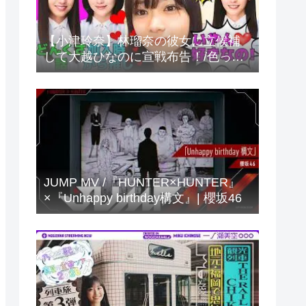
【小津玲奈】林瑠奈の彼女に立候補
して大越ひなのに宣戦布告！/色っぽ
い声がでちゃう小津ちゃん/海邉朱莉
のどんくさ話/小川彩との仲良し話/文
字起こし（乃木坂46・のぎおび）
JUMP MV /『HUNTER×HUNTER』
×『Unhappy birthday構文』| 櫻坂46