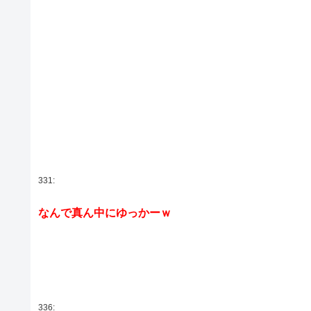
331:
なんで真ん中にゆっかーｗ
336: