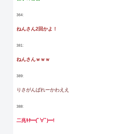
364:
ねんさん2回かよ！
381:
ねんさんｗｗｗ
389:
りさがんばれーかわええ
388:
二兆ｷﾀ━(ﾟ∀ﾟ)━!