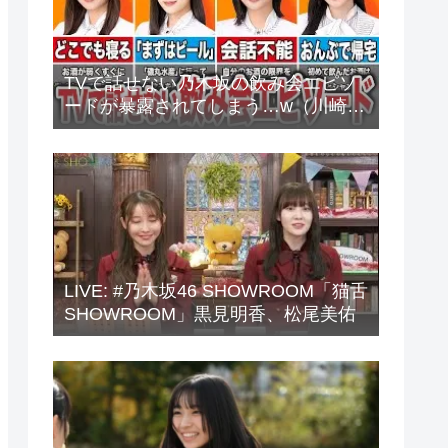
TVで話せない乃木坂の飲み会エピソ
ードが暴露されてしまう…w（川崎
桜、中西アルノ、梅澤美波、山下美
月、他）
LIVE: #乃木坂46 SHOWROOM「猫舌
SHOWROOM」黒見明香、松尾美佑