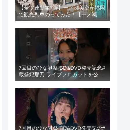
【全ツ連動第7弾】一ノ瀬美空が福岡
で観光列車のってみた！【一ノ瀬列
車旅第3弾】
7回目のひな誕祭 BD&DVD発売記念#
蔵盛妃那乃 ライブソロカットを公開
#日向坂46 #hinatazaka46 #
7回目のひな誕祭 BD&DVD発売記念#