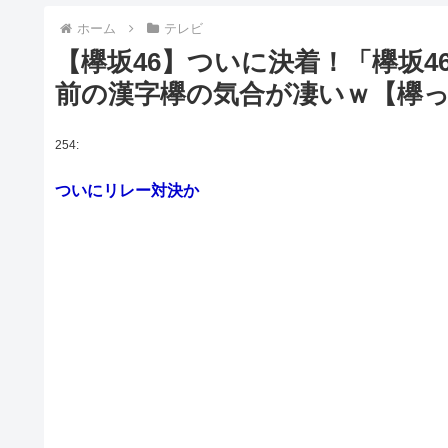
ホーム
テレビ
【欅坂46】ついに決着！「欅坂46
前の漢字欅の気合が凄いｗ【欅
254:
ついにリレー対決か