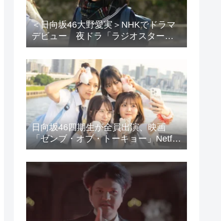
＜日向坂46大野愛実＞NHKでドラマ
デビュー 夜ドラ「ラジオスター」
登場に「かわいさハンパない」「演
技上手じゃん！」の声
日向坂46四期生が全員出演、映画
「ゼンブ・オブ・トーキョー」Netflix
で配信