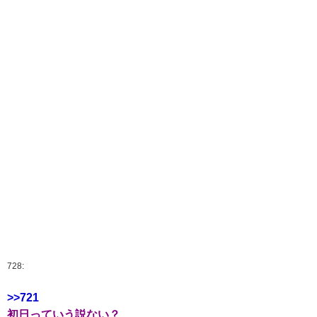
728:
>>721
初日っていう説ない？