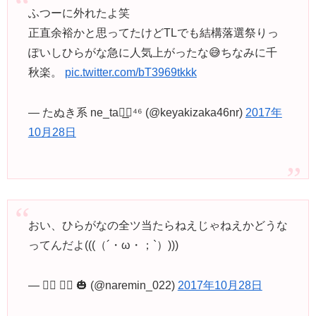
ふつーに外れたよ笑
正直余裕かと思ってたけどTLでも結構落選祭りっ
ぽいしひらがな急に人気上がったな😅ちなみに千
秋楽。
pic.twitter.com/bT3969tkkk
— たぬき系 ne_ta◢͟￨⁴⁶ (@keyakizaka46nr)
2017年
10月28日
おい、ひらがなの全ツ当たらねえじゃねえかどうな
ってんだよ(((（´・ω・；`）)))
— い⃝ の⃝ 🎃 (@naremin_022)
2017年10月28日