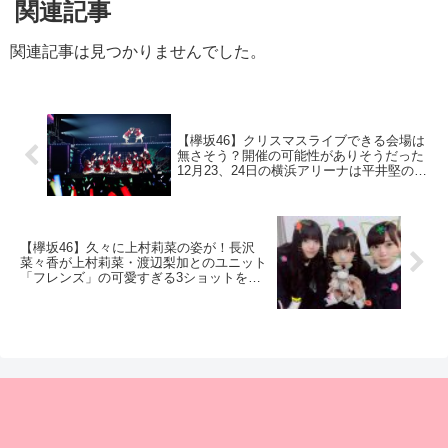
関連記事
関連記事は見つかりませんでした。
【欅坂46】クリスマスライブできる会場は
無さそう？開催の可能性がありそうだった
12月23、24日の横浜アリーナは平井堅のラ
イブで埋まる
【欅坂46】久々に上村莉菜の姿が！長沢
菜々香が上村莉菜・渡辺梨加とのユニット
「フレンズ」の可愛すぎる3ショットを公
開