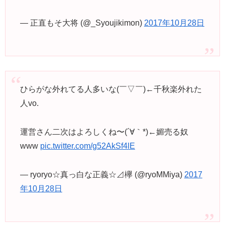
— 正直もそ大将 (@_Syoujikimon)
2017年10月28日
ひらがな外れてる人多いな(￣▽￣)←千秋楽外れた
人vo.
運営さん二次はよろしくね〜(´∀｀*)←媚売る奴
www
pic.twitter.com/g52AkSf4lE
— ryoryo☆真っ白な正義☆⊿欅 (@ryoMMiya)
2017
年10月28日