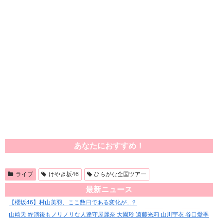
あなたにおすすめ！
ライブ
けやき坂46
ひらがな全国ツアー
最新ニュース
【櫻坂46】村山美羽、ここ数日である変化が...？
山﨑天 終演後もノリノリな人達守屋麗奈 大園玲 遠藤光莉 山川宇衣 谷口愛季