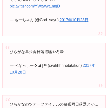
pic.twitter.com/YWxwwtLmqD
— もーちゃん (@God_sayu)
2017年10月28日
ひらがな幕張両日落選嘘やろ😨
— ぺなっしー🐧◢￨⁴⁶ (@uhhhhnobitakun)
2017年
10月28日
ひらがなのツアーファイナルの幕張両日落選とか…