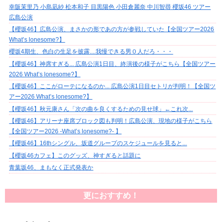
幸阪茉里乃 小島凪紗 松本和子 目黒陽色 小田倉麗奈 中川智尋 櫻坂46 ツアー
広島公演
【櫻坂46】広島公演、まさかの形であの方が参戦していた【全国ツアー2026
What’s lonesome?】
櫻坂4期生、色白の生足を披露....我慢できる男０人だろ・・・
【櫻坂46】神席すぎる... 広島公演1日目、終演後の様子がこちら【全国ツアー
2026 What’s lonesome?】
【櫻坂46】ここがローテになるのか... 広島公演1日目セトリが判明！【全国ツ
アー2026 What’s lonesome?】
【櫻坂46】秋元康さん「次の曲を良くするための見せ球」←これ次...
【櫻坂46】アリーナ座席ブロック図も判明！広島公演、現地の様子がこちら
【全国ツアー2026 -What’s lonesome?- 】
【櫻坂46】16thシングル、坂道グループのスケジュールを見ると...
【櫻坂46カフェ】このグッズ、神すぎると話題に
青葉坂46、まもなく正式発表か
更におすすめ！