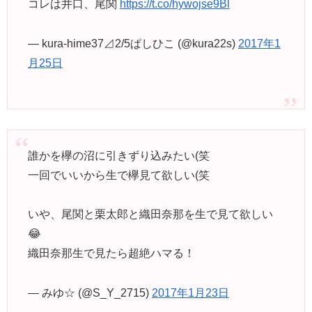
コレは井口、尾関
https://t.co/hywojse9Bl
— kura-hime37⊿2/5ぱしひこ (@kura22s)
2017年1
月25日
誰かを欅の沼に引きずり込みたい(笑
一回でいいから生で欅見て欲しい(笑
いや、尾関と栗太郎と織田奈那を生で見て欲しい
😂
織田奈那生で見たら超絶ハマる！
— みゆ☆ (@S_Y_2715)
2017年1月23日