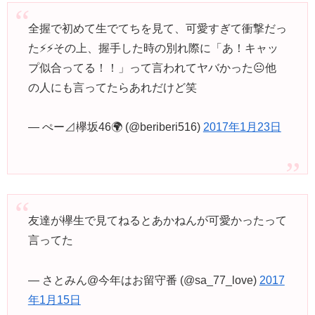
全握で初めて生でてちを見て、可愛すぎて衝撃だっ
た⚡️⚡️その上、握手した時の別れ際に「あ！キャッ
プ似合ってる！！」って言われてヤバかった😐他
の人にも言ってたらあれだけど笑
— ぺー⊿欅坂46🌍 (@beriberi516)
2017年1月23日
友達が欅生で見てねるとあかねんが可愛かったって
言ってた
— さとみん@今年はお留守番 (@sa_77_love)
2017
年1月15日