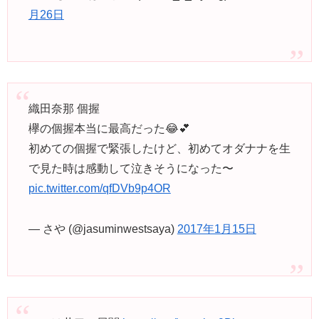
月26日
織田奈那 個握
欅の個握本当に最高だった😂💕
初めての個握で緊張したけど、初めてオダナナを生
で見た時は感動して泣きそうになった〜
pic.twitter.com/qfDVb9p4OR
— さや (@jasuminwestsaya)
2017年1月15日