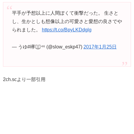
平手が予想以上に人間ぽくて衝撃だった。 生さと
し、生かとしも想像以上の可愛さと愛想の良さでや
られました。
https://t.co/BpyLKDdglg
— うゆ#欅◢͟￨⁴⁶ (@slow_eskp47)
2017年1月25日
2ch.scより一部引用