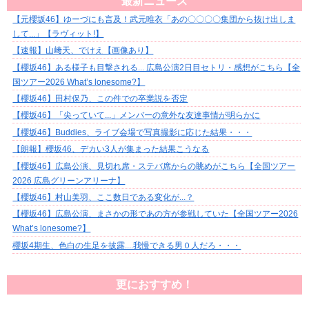
最新ニュース
【元櫻坂46】ゆーづにも言及！武元唯衣「あの〇〇〇〇集団から抜け出しま
して...」【ラヴィット!】
【速報】山﨑天、でけえ【画像あり】
【櫻坂46】ある様子も目撃される... 広島公演2日目セトリ・感想がこちら【全
国ツアー2026 What’s lonesome?】
【櫻坂46】田村保乃、この件での卒業説を否定
【櫻坂46】「尖っていて...」メンバーの意外な友達事情が明らかに
【櫻坂46】Buddies、ライブ会場で写真撮影に応じた結果・・・
【朗報】櫻坂46、デカい3人が集まった結果こうなる
【櫻坂46】広島公演、見切れ席・ステバ席からの眺めがこちら【全国ツアー
2026 広島グリーンアリーナ】
【櫻坂46】村山美羽、ここ数日である変化が...？
【櫻坂46】広島公演、まさかの形であの方が参戦していた【全国ツアー2026
What’s lonesome?】
櫻坂4期生、色白の生足を披露....我慢できる男０人だろ・・・
更におすすめ！