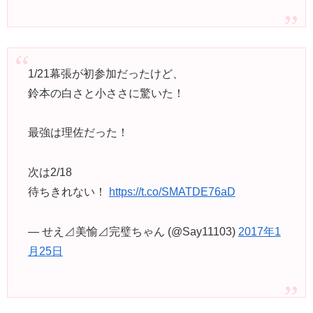
1/21幕張が初参加だったけど、
鈴本の白さと小ささに驚いた！
最強は理佐だった！
次は2/18
待ちきれない！
https://t.co/SMATDE76aD
— せえ⊿美愉⊿完璧ちゃん (@Say11103)
2017年1
月25日