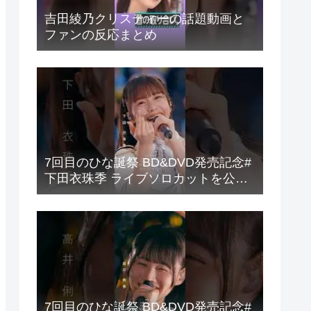
吉田綾乃クリスティーの話題動画と
ファンの反応まとめ
7回目のひな誕祭 BD&DVD発売記念#
下田衣珠季 ライブソロカットを公開
#日向坂46 #hinatazaka46 #
7回目のひな誕祭 BD&DVD発売記念#