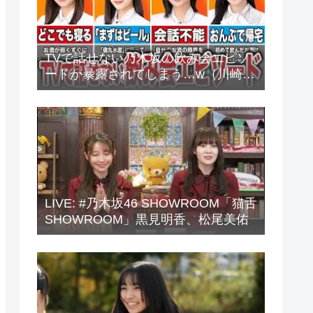
TVで話せない乃木坂の飲み会エピソ
ードが暴露されてしまう…w（川崎
桜、中西アルノ、梅澤美波、山下美
月、他）
LIVE: #乃木坂46 SHOWROOM「猫舌
SHOWROOM」黒見明香、松尾美佑