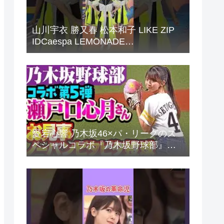
山川宇衣 勝又春 松本和子 LIKE ZIP
IDCaespa LEMONADE
Sakurazaka46
愛宕心響 乃木坂46×パ・リーグのス
ペシャルコラボ『乃木坂野球部』。
パ・リーグ6球団とパシフィックリの
反応まとめ