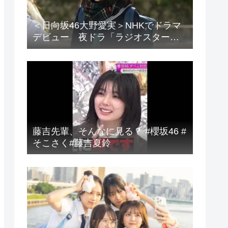
＜日向坂46大野愛実＞NHKでドラマ
デビュー 夜ドラ「ラジオスター」
登場に「かわいさハンパない」「演
技上手じゃん！」の声
藤吉先輩、そんなに見る？ #櫻坂46 #
そこさく#藤吉夏鈴