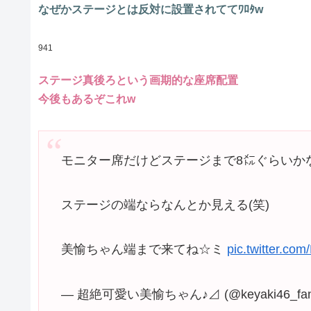
なぜかステージとは反対に設置されててﾜﾛﾀw
941
ステージ真後ろという画期的な座席配置
今後もあるぞこれw
モニター席だけどステージまで8㍍ぐらいか
ステージの端ならなんとか見える(笑)
美愉ちゃん端まで来てね☆ミ
pic.twitter.c
— 超絶可愛い美愉ちゃん♪⊿ (@keyaki46_fa