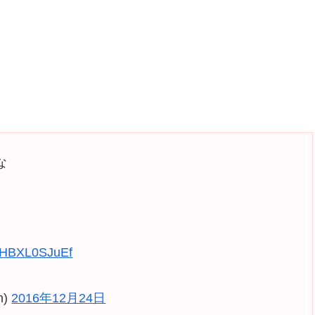
な
om/HBXL0SJuEf
n)
2016年12月24日