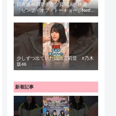
日向坂46四期生が全員出演、映画
「ゼンブ・オブ・トーキョー」Netflix
で配信
少しずつ出ていた増田三莉音 #乃木
坂46
新着記事