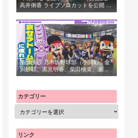
高井俐香 ライブソロカットを公開 #
日向坂46 #hinatazaka46 #
池田瑛紗 乃木坂野球部（小川彩、金
川紗耶、黒見明香、柴田柚菜、瀬戸
口心月、長嶋凛桜）の楽曲「パシフ
ィの反応まとめ
カテゴリー
リンク