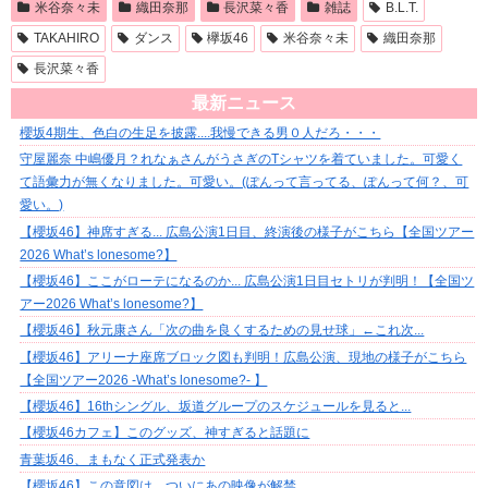
米谷奈々未
織田奈那
長沢菜々香
雑誌
B.L.T.
TAKAHIRO
ダンス
欅坂46
米谷奈々未
織田奈那
長沢菜々香
最新ニュース
櫻坂4期生、色白の生足を披露....我慢できる男０人だろ・・・
守屋麗奈 中嶋優月？れなぁさんがうさぎのTシャツを着ていました。可愛く
て語彙力が無くなりました。可愛い。(ぽんって言ってる、ぽんって何？、可
愛い。)⁡
【櫻坂46】神席すぎる... 広島公演1日目、終演後の様子がこちら【全国ツアー
2026 What’s lonesome?】
【櫻坂46】ここがローテになるのか... 広島公演1日目セトリが判明！【全国ツ
アー2026 What’s lonesome?】
【櫻坂46】秋元康さん「次の曲を良くするための見せ球」←これ次...
【櫻坂46】アリーナ座席ブロック図も判明！広島公演、現地の様子がこちら
【全国ツアー2026 -What’s lonesome?- 】
【櫻坂46】16thシングル、坂道グループのスケジュールを見ると...
【櫻坂46カフェ】このグッズ、神すぎると話題に
青葉坂46、まもなく正式発表か
【櫻坂46】この意図は... ついにあの映像が解禁