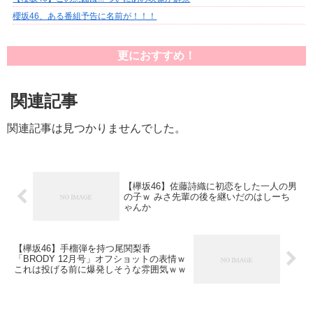
櫻坂46、ある番組予告に名前が！！！
更におすすめ！
関連記事
関連記事は見つかりませんでした。
【欅坂46】佐藤詩織に初恋をした一人の男
の子ｗ みさ先輩の後を継いだのはしーち
ゃんか
【欅坂46】手榴弾を持つ尾関梨香
「BRODY 12月号」オフショットの表情ｗ
これは投げる前に爆発しそうな雰囲気ｗｗ