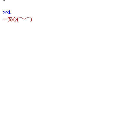
>>1
一安心( ¯﹀¯ )