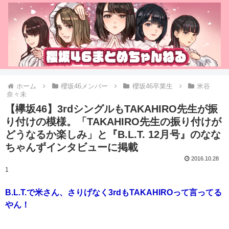
ホーム
櫻坂46メンバー
櫻坂46卒業生
米谷
奈々未
【欅坂46】3rdシングルもTAKAHIRO先生が振
り付けの模様。「TAKAHIRO先生の振り付けが
どうなるか楽しみ」と『B.L.T. 12月号』のなな
ちゃんずインタビューに掲載
2016.10.28
1
B.L.T.で米さん、さりげなく3rdもTAKAHIROって言ってる
やん！