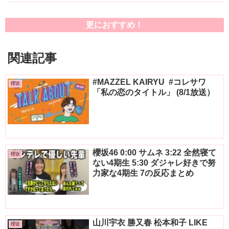
更におすすめ！
関連記事
#MAZZEL KAIRYU ️ #コレサワ
櫻坂
「私の恋のタイトル」 (8/1放送）
櫻坂46 0:00 サムネ 3:22 全然寝て
櫻坂
ない4期生 5:30 ダジャレ好きで努
力家な4期生 7の反応まとめ
山川宇衣 勝又春 松本和子 LIKE
櫻坂