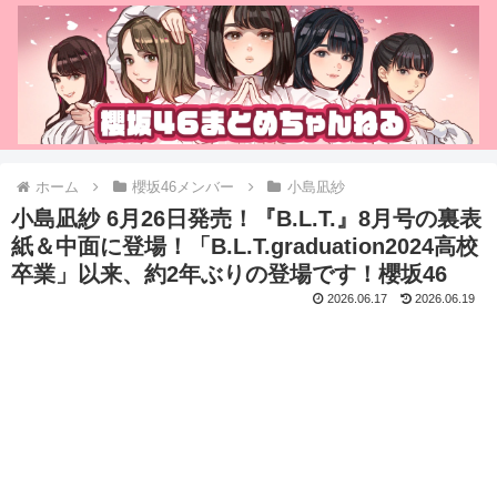
ホーム
櫻坂46メンバー
小島凪紗
小島凪紗 6月26日発売！『B.L.T.』8月号の裏表
紙＆中面に登場！「B.L.T.graduation2024高校
卒業」以来、約2年ぶりの登場です！櫻坂46
2026.06.17
2026.06.19