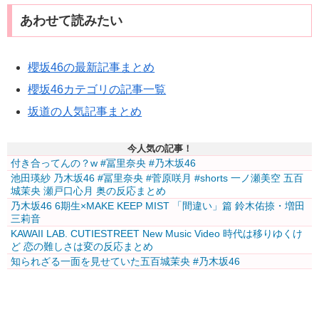
あわせて読みたい
櫻坂46の最新記事まとめ
櫻坂46カテゴリの記事一覧
坂道の人気記事まとめ
今人気の記事！
付き合ってんの？w #冨里奈央 #乃木坂46
池田瑛紗 乃木坂46 #冨里奈央 #菅原咲月 #shorts 一ノ瀬美空 五百
城茉央 瀬戸口心月 奥の反応まとめ
乃木坂46 6期生×MAKE KEEP MIST 「間違い」篇 鈴木佑捺・増田
三莉音
KAWAII LAB. CUTIESTREET New Music Video 時代は移りゆくけ
ど 恋の難しさは変の反応まとめ
知られざる一面を見せていた五百城茉央 #乃木坂46