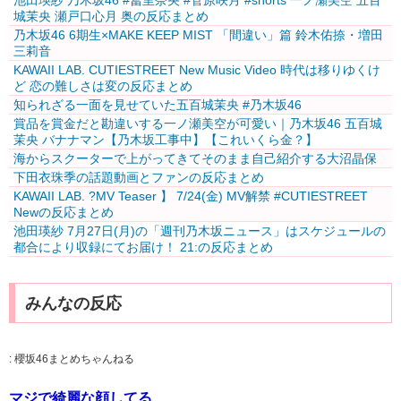
池田瑛紗 乃木坂46 #冨里奈央 #菅原咲月 #shorts 一ノ瀬美空 五百
城茉央 瀬戸口心月 奥の反応まとめ
乃木坂46 6期生×MAKE KEEP MIST 「間違い」篇 鈴木佑捺・増田
三莉音
KAWAII LAB. CUTIESTREET New Music Video 時代は移りゆくけ
ど 恋の難しさは変の反応まとめ
知られざる一面を見せていた五百城茉央 #乃木坂46
賞品を賞金だと勘違いする一ノ瀬美空が可愛い｜乃木坂46 五百城
茉央 バナナマン【乃木坂工事中】【これいくら金？】
海からスクーターで上がってきてそのまま自己紹介する大沼晶保
下田衣珠季の話題動画とファンの反応まとめ
KAWAII LAB. ?MV Teaser️‍ 】 7/24(金) MV解禁 #CUTIESTREET
Newの反応まとめ
池田瑛紗 7月27日(月)の「週刊乃木坂ニュース」はスケジュールの
都合により収録にてお届け！ 21:の反応まとめ
みんなの反応
:
櫻坂46まとめちゃんねる
マジで綺麗な顔してる