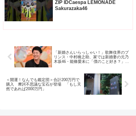
ZIP IDCaespa LEMONADE
Sakurazaka46
「新婚さんいらっしゃい！」歌舞伎界のプ
リンス・中村橋之助、家では新婚妻の元乃
木坂46・能條愛未に「僕のこと好き？」連
発の甘えん坊に変身！？
＜開運！なんでも鑑定団＞合計200万円で
購入 摩訶不思議な宝石が登場 「もし天
然であれば2000万円」