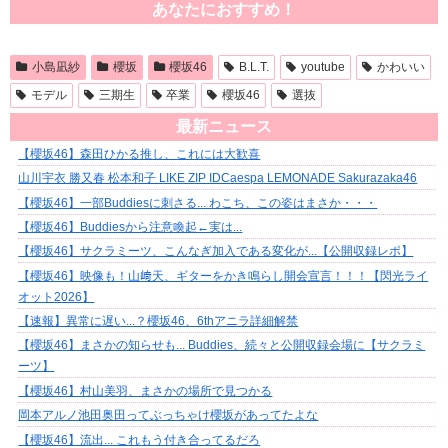
あなたにおすすめ！
小島凪紗
櫻坂
櫻坂46
B.L.T.
youtube
かわいい
モデル
三期生
卒業
櫻坂46
選抜
最新ニュース
【櫻坂46】森田ひかる推し、これには大歓喜
山川宇衣 勝又春 松本和子 LIKE ZIP IDCaespa LEMONADE Sakurazaka46
【櫻坂46】一部Buddiesに刺さる... わこち、この姿はまさか・・・
【櫻坂46】Buddiesから注意喚起←実は...
【櫻坂46】サクラミーツ、こんなぎ加入である変化が...【公開収録レポ】
【櫻坂46】映像も！山﨑天、ギターをかき鳴らし開会宣言！！！【閃光ライ
オット2026】
【速報】異常に遅い...？櫻坂46、6thアニラ詳細解禁
【櫻坂46】まさかの知らせも... Buddies、続々と公開収録会場に【サクラミ
ーツ】
【櫻坂46】村山美羽、まさかの場所で見つかる
岡本アルノ池田奥田ってぶっちゃけ櫻坂があってたよな
【櫻坂46】流出... これもう付き合ってるだろ