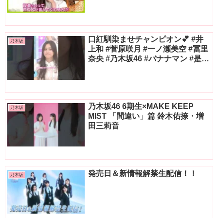
プイベントに登の反応まとめ
口紅馴染ませチャンピオン💕 #井
乃木坂
上和 #菅原咲月 #一ノ瀬美空 #冨里
奈央 #乃木坂46 #バナナマン #是非
に及ばず #真夏の全国ツアー2026
#フォルテシモ #乃木坂配信中 #乃
木坂工事中
乃木坂46 6期生×MAKE KEEP
乃木坂
MIST 「間違い」篇 鈴木佑捺・増
田三莉音
発売日＆新情報解禁生配信！！
乃木坂