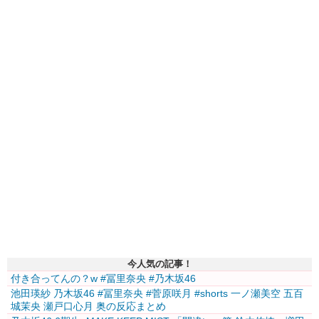
今人気の記事！
付き合ってんの？w #冨里奈央 #乃木坂46
池田瑛紗 乃木坂46 #冨里奈央 #菅原咲月 #shorts 一ノ瀬美空 五百
城茉央 瀬戸口心月 奥の反応まとめ