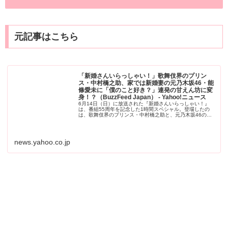
元記事はこちら
「新婚さんいらっしゃい！」歌舞伎界のプリン
ス・中村橋之助、家では新婚妻の元乃木坂46・能
條愛未に「僕のこと好き？」連発の甘えん坊に変
身！？（BuzzFeed Japan） - Yahoo!ニュース
6月14日（日）に放送された『新婚さんいらっしゃい！』
は、番組55周年を記念した1時間スペシャル。登場したの
は、歌舞伎界のプリンス・中村橋之助と、元乃木坂46の能
條愛未。先月30日に列席者1000人
news.yahoo.co.jp