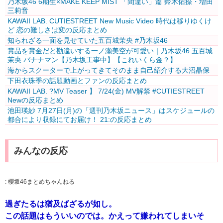
乃木坂46 6期生×MAKE KEEP MIST 「間違い」篇 鈴木佑捺・増田
三莉音
KAWAII LAB. CUTIESTREET New Music Video 時代は移りゆくけ
ど 恋の難しさは変の反応まとめ
知られざる一面を見せていた五百城茉央 #乃木坂46
賞品を賞金だと勘違いする一ノ瀬美空が可愛い｜乃木坂46 五百城
茉央 バナナマン【乃木坂工事中】【これいくら金？】
海からスクーターで上がってきてそのまま自己紹介する大沼晶保
下田衣珠季の話題動画とファンの反応まとめ
KAWAII LAB. ?MV Teaser️‍ 】 7/24(金) MV解禁 #CUTIESTREET
Newの反応まとめ
池田瑛紗 7月27日(月)の「週刊乃木坂ニュース」はスケジュールの
都合により収録にてお届け！ 21:の反応まとめ
みんなの反応
:
櫻坂46まとめちゃんねる
過ぎたるは猶及ばざるが如し。
この話題はもういいのでは。かえって嫌われてしまいそ