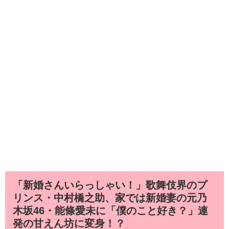
「新婚さんいらっしゃい！」歌舞伎界のプ
リンス・中村橋之助、家では新婚妻の元乃
木坂46・能條愛未に「僕のこと好き？」連
発の甘えん坊に変身！？