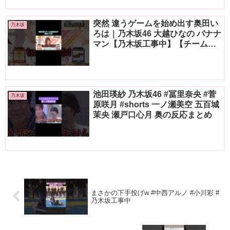
突然 違うゲームを始め出す奥田い
乃木坂
ろは｜乃木坂46 大越ひなの バナナ
マン【乃木坂工事中】【チーム対
抗！これいくら金？】
池田瑛紗 乃木坂46 #冨里奈央 #菅
乃木坂
原咲月 #shorts 一ノ瀬美空 五百城
茉央 瀬戸口心月 奥の反応まとめ
まさかの下手投げw #中西アルノ #小川彩 #
乃木坂工事中