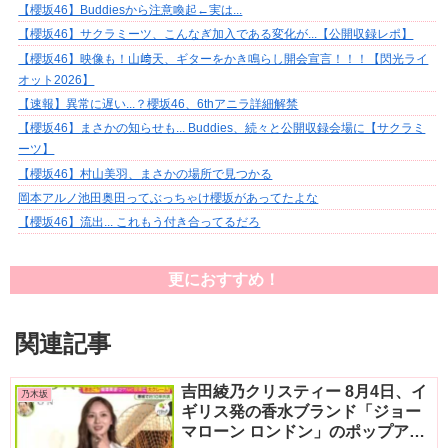
【櫻坂46】Buddiesから注意喚起←実は...
【櫻坂46】サクラミーツ、こんなぎ加入である変化が...【公開収録レポ】
【櫻坂46】映像も！山﨑天、ギターをかき鳴らし開会宣言！！！【閃光ライ
オット2026】
【速報】異常に遅い...？櫻坂46、6thアニラ詳細解禁
【櫻坂46】まさかの知らせも... Buddies、続々と公開収録会場に【サクラミ
ーツ】
【櫻坂46】村山美羽、まさかの場所で見つかる
岡本アルノ池田奥田ってぶっちゃけ櫻坂があってたよな
【櫻坂46】流出... これもう付き合ってるだろ
更におすすめ！
関連記事
吉田綾乃クリスティー 8月4日、イ
乃木坂
ギリス発の香水ブランド「ジョー
マローン ロンドン」のポップアッ