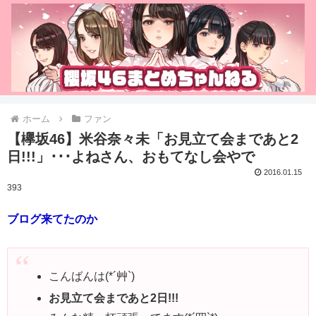
ホーム
ファン
【欅坂46】米谷奈々未「お見立て会まであと2
日!!!」･･･よねさん、おもてなし会やで
2016.01.15
393
ブログ来てたのか
こんばんは(*´艸`)
お見立て会まであと2日!!!