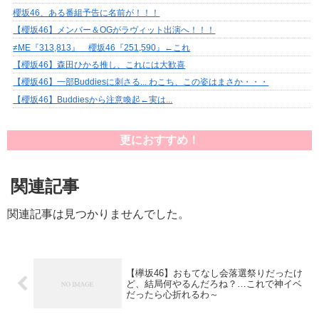
櫻坂46、ある番組予告に名前が！！！
【櫻坂46】メンバー＆OGがラヴィット出演へ！！！
≠ME『313,813』 櫻坂46『251,590』←これ
【櫻坂46】森田ひかる推し、これには大歓喜
【櫻坂46】一部Buddiesに刺さる... わこち、この姿はまさか・・・
【櫻坂46】Buddiesから注意喚起←実は...
更におすすめ！
関連記事
関連記事は見つかりませんでした。
【欅坂46】おもてなし会落選祭りだったけ
ど、結局何やるんだろね？…これで神イベ
だったら心折れるわ～