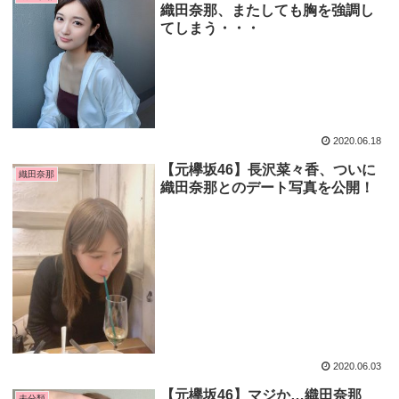
織田奈那、またしても胸を強調し
てしまう・・・
2020.06.18
【元欅坂46】長沢菜々香、ついに
織田奈那
織田奈那とのデート写真を公開！
2020.06.03
【元欅坂46】マジか…織田奈那
未分類