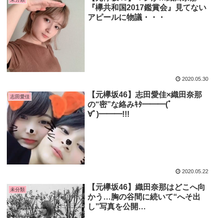
『欅共和国2017鑑賞会』見てない
アピールに物議・・・
2020.05.30
【元欅坂46】志田愛佳×織田奈那
志田愛佳
の“密”な絡みｷﾀ━━━(ﾟ
∀ﾟ)━━━!!!
2020.05.22
【元欅坂46】織田奈那はどこへ向
未分類
かう…胸の谷間に続いて“へそ出
し”写真を公開…