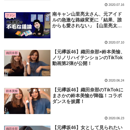
2020.07.16
南キャン山里亮太さん、元アイド
ファン
ルの急激な路線変更に「結果、誰
からも愛されない」【山里亮太の
不毛な議論】
2020.07.10
【元欅坂46】織田奈那×鈴本美愉、
織田奈那
ノリノリハイテンションのTikTok
動画第2弾が公開！
2020.06.24
【元欅坂46】織田奈那のTikTokに
鈴本美愉
まさかの鈴本美愉が降臨！コラボ
ダンスを披露！
2020.06.23
【元欅坂46】女として見られたい
織田奈那