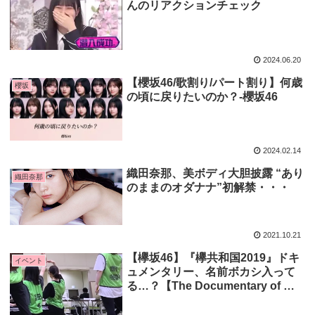
んのリアクションチェック
2024.06.20
【櫻坂46/歌割り/パート割り】何歳
櫻坂
の頃に戻りたいのか？-櫻坂46
2024.02.14
織田奈那、美ボディ大胆披露 “あり
織田奈那
のままのオダナナ”初解禁・・・
2021.10.21
【欅坂46】『欅共和国2019』ドキ
イベント
ュメンタリー、名前ボカシ入って
る…？【The Documentary of 欅
共和国2019】