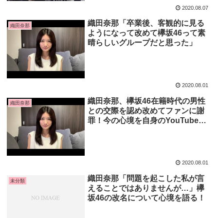
2020.08.07
織田奈那「卒業後、客観的に見る
織田奈那
ようになって改めて欅坂46って素
晴らしいグループだと思った」
2020.08.01
織田奈那、欅坂46在籍時代の男性
織田奈那
との交際を認め改めてファンに謝
罪！今の心境を自身のYouTubeチ
ャンネルで語る
2020.08.01
織田奈那「問題を起こした私が言
未分類
えることではありませんが…」欅
坂46の改名について心境を語る！