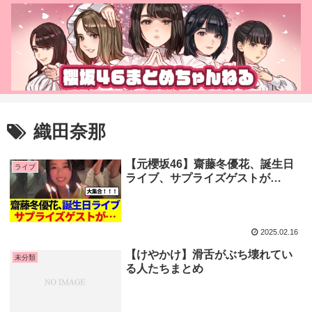
織田奈那
【元櫻坂46】齋藤冬優花、誕生日
ライブ
ライブ、サプライズゲストが…
2025.02.16
【けやかけ】滑舌がぶち壊れてい
未分類
る人たちまとめ