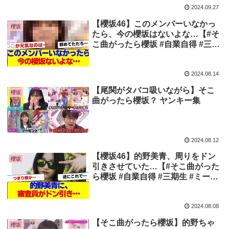
2024.09.27
【櫻坂46】このメンバーいなかっ
櫻坂
たら、今の櫻坂はないよな…【#そ
こ曲がったら櫻坂 #自業自得 #三期
生 #ミーグリ #オタの反応集 】
2024.08.14
【尾関がタバコ吸いながら】そこ
櫻坂
曲がったら櫻坂？ ヤンキー集
2024.08.12
【櫻坂46】的野美青、周りをドン
櫻坂
引きさせていた…【#そこ曲がった
ら櫻坂 #自業自得 #三期生 #ミーグ
リ #オタの反応集 】
2024.08.08
【そこ曲がったら櫻坂】的野ちゃ
櫻坂