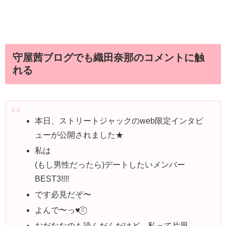
守屋茜ブログでも織田奈那のコメントに触
れる
本日、ストリートジャックのweb限定インタビ
ューが公開されました★
私は
(もし男性だったら)デートしたいメンバー
BEST3!!!!
です必見だぞ〜
よんで〜っ♥︎⍤⃝
おだななのも読んだんだけど、私って片思