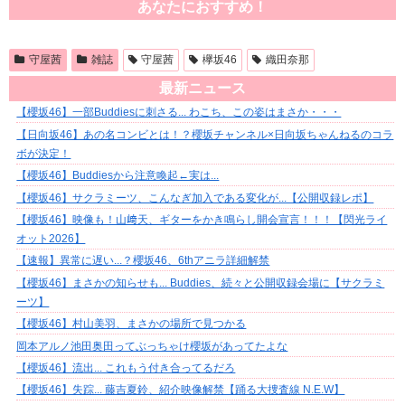
あなたにおすすめ！
守屋茜
雑誌
守屋茜
欅坂46
織田奈那
最新ニュース
【櫻坂46】一部Buddiesに刺さる... わこち、この姿はまさか・・・
【日向坂46】あの名コンビとは！？櫻坂チャンネル×日向坂ちゃんねるのコラ
ボが決定！
【櫻坂46】Buddiesから注意喚起←実は...
【櫻坂46】サクラミーツ、こんなぎ加入である変化が...【公開収録レポ】
【櫻坂46】映像も！山﨑天、ギターをかき鳴らし開会宣言！！！【閃光ライ
オット2026】
【速報】異常に遅い...？櫻坂46、6thアニラ詳細解禁
【櫻坂46】まさかの知らせも... Buddies、続々と公開収録会場に【サクラミ
ーツ】
【櫻坂46】村山美羽、まさかの場所で見つかる
岡本アルノ池田奥田ってぶっちゃけ櫻坂があってたよな
【櫻坂46】流出... これもう付き合ってるだろ
【櫻坂46】失踪... 藤吉夏鈴、紹介映像解禁【踊る大捜査線 N.E.W】