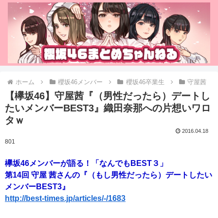
ホーム
櫻坂46メンバー
櫻坂46卒業生
守屋茜
【欅坂46】守屋茜『（男性だったら）デートし
たいメンバーBEST3』織田奈那への片想いワロ
タｗ
2016.04.18
801
欅坂46メンバーが語る！「なんでもBEST３」
第14回 守屋 茜さんの『（もし男性だったら）デートしたい
メンバーBEST3』
http://best-times.jp/articles/-/1683