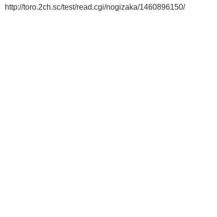
http://toro.2ch.sc/test/read.cgi/nogizaka/1460896150/