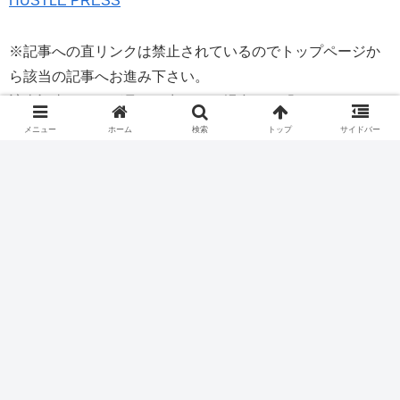
HUSTLE PRESS
※記事への直リンクは禁止されているのでトップページか
ら該当の記事へお進み下さい。
該当記事ページが見つけ出せない場合は、「
http://hustlepress.jp/20160415_column/ 」のURLをコピー
メニュー
ホーム
検索
トップ
サイドバー
してアドレス欄に貼り付けてください。
あなたにおすすめ！
ファン
小林由依
渡辺梨加
小林由依
欅坂46
渡辺梨加
最新ニュース
【櫻坂46】16thシングル、坂道グループのスケジュールを見ると...
センターは…櫻坂46、15thシングルのフォーメーション発表！！！
【櫻坂46カフェ】このグッズ、神すぎると話題に
青葉坂46、まもなく正式発表か