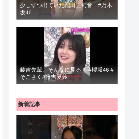
少しずつ出ていた増田三莉音 #乃木
坂46
藤吉先輩、そんなに見る？ #櫻坂46 #
そこさく#藤吉夏鈴
新着記事