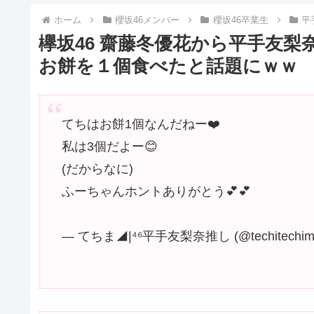
ホーム
櫻坂46メンバー
櫻坂46卒業生
平
欅坂46 齋藤冬優花から平手友
お餅を１個食べたと話題にｗｗ
てちはお餅1個なんだねー❤️
私は3個だよー😊
(だからなに)
ふーちゃんホントありがとう💕💕
— てちま◢|⁴⁶平手友梨奈推し (@techitechim