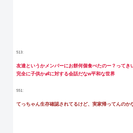
513:
友達というかメンバーにお餅何個食べたのー？ってき
完全に子供か👶に対する会話だなw平和な世界
551:
てっちゃん生存確認されてるけど、実家帰ってんのか