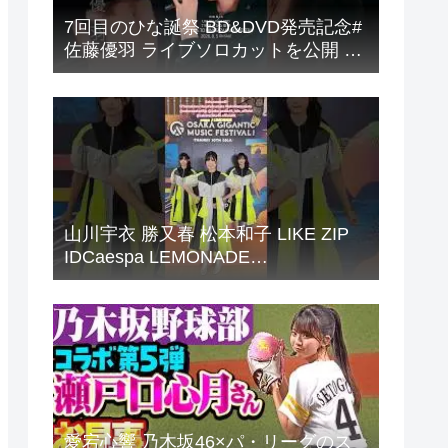
7回目のひな誕祭 BD&DVD発売記念#
佐藤優羽 ライブソロカットを公開 #
日向坂46 #hinatazaka46 #
山川宇衣 勝又春 松本和子 LIKE ZIP
IDCaespa LEMONADE
Sakurazaka46
愛宕心響 乃木坂46×パ・リーグのス