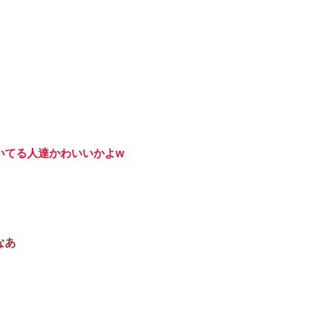
いてる人達かわいいかよw
なあ