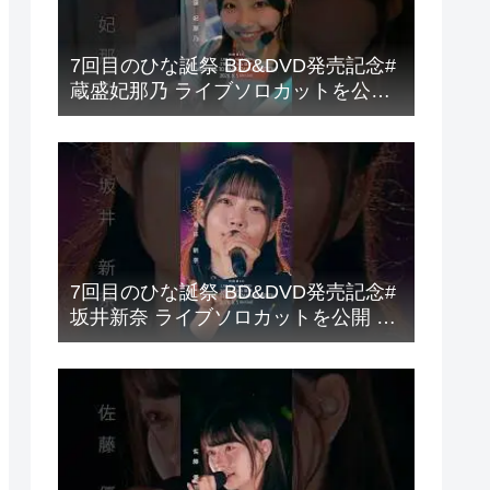
7回目のひな誕祭 BD&DVD発売記念#
蔵盛妃那乃 ライブソロカットを公開
#日向坂46 #hinatazaka46 #
7回目のひな誕祭 BD&DVD発売記念#
坂井新奈 ライブソロカットを公開 #
日向坂46 #hinatazaka46 #