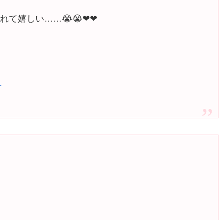
て嬉しい……😭😭❤❤
日