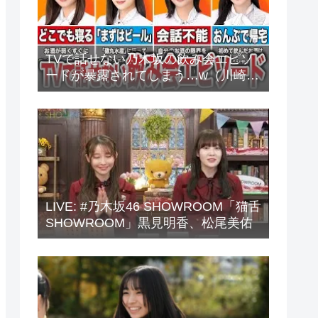
TVで話せない乃木坂の飲み会エピソ
ードが暴露されてしまう…w（川崎
桜、中西アルノ、梅澤美波、山下美
月、他）
LIVE: #乃木坂46 SHOWROOM「猫舌
SHOWROOM」黒見明香、松尾美佑