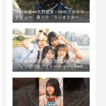
＜日向坂46大野愛実＞NHKでドラマ
デビュー 夜ドラ「ラジオスター」
登場に「かわいさハンパない」「演
技上手じゃん！」の声
日向坂46四期生が全員出演、映画
「ゼンブ・オブ・トーキョー」Netflix
で配信