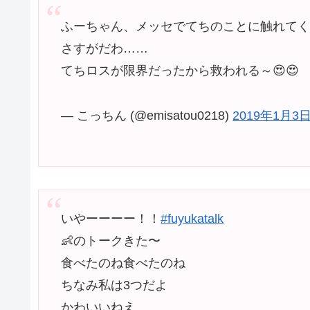
ふーちゃん、メッセでてちのことに触れてくれ
さすがだわ……
てちロスが限界だったから救われる～😍😍
— こっちん (@emisatou0218)
2019年1月3
いやーーーー！！
#fuyukatalk
👶のトークきた〜
食べたのね食べたのね
ちなみ私は3つだよ
かわいいねえ。