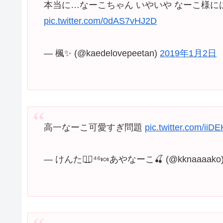
本当に…なーこちゃん いやいや なーこ様には
pic.twitter.com/0dAS7vHJ2D
— 楓✨ (@kaedelovepeetan)
2019年1月2日
高一なーこ可愛すぎ問題
pic.twitter.com/iiD
— けんた◢͟￨⁴⁶🍬あやなーこ🍒 (@kknaaaako