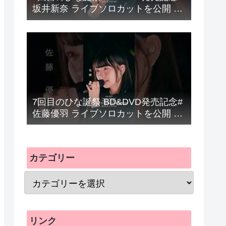
坂井新奈 ライブソロカットを公開 #
日向坂46 #hinatazaka46 #
7回目のひな誕祭 BD&DVD発売記念#
佐藤優羽 ライブソロカットを公開 #
日向坂46 #hinatazaka46 #
カテゴリー
リンク