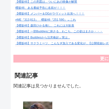
【櫻坂46】この意図は... ついにあの映像が解禁
櫻坂46、ある番組予告に名前が！！！
【櫻坂46】メンバー＆OGがラヴィット出演へ！！！
≠ME『313,813』 櫻坂46『251,590』←これ
【櫻坂46】森田ひかる推し、これには大歓喜
【櫻坂46】一部Buddiesに刺さる... わこち、この姿はまさか・・・
【櫻坂46】Buddiesから注意喚起←実は...
【櫻坂46】サクラミーツ、こんなぎ加入である変化が...【公開収録レポ
更に
関連記事
関連記事は見つかりませんでした。