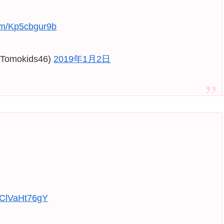
com/Kp5cbgur9b
okids46)
2019年1月2日
m/ClVaHt76gY