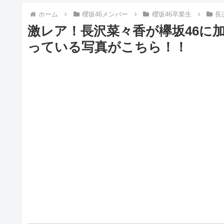
ホーム
櫻坂46メンバー
櫻坂46卒業生
長
激レア！長沢菜々香が欅坂46に
っている写真がこちら！！