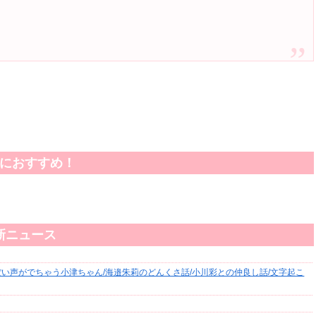
におすすめ！
新ニュース
い声がでちゃう小津ちゃん/海邉朱莉のどんくさ話/小川彩との仲良し話/文字起こ