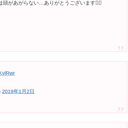
頭があがらない…ありがとうございます🙇‍♀️
EKylRwr
)
2019年1月2日