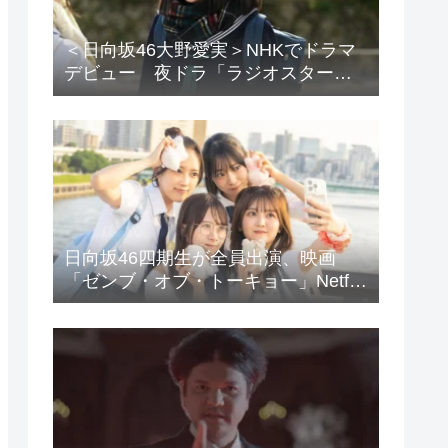
＜日向坂46大野愛実＞NHKでドラマ
デビュー 夜ドラ「ラジオスター」
登場に「かわいさハンパない」「演
技上手じゃん！」の声
日向坂46四期生が全員出演、映画
「ゼンブ・オブ・トーキョー」Netflix
で配信