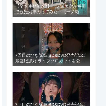
【全ツ連動第7弾】一ノ瀬美空が福岡
で観光列車のってみた！【一ノ瀬列
車旅第3弾】
7回目のひな誕祭 BD&DVD発売記念#
蔵盛妃那乃 ライブソロカットを公開
#日向坂46 #hinatazaka46 #
7回目のひな誕祭 BD&DVD発売記念#