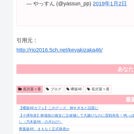
— やっすん (@yassun_pp)
2019年1月2日
引用元：
http://rio2016.5ch.net/keyakizaka46/
あなた
長沢菜々香
ブログ
欅坂46
長沢菜々香
最
【櫻坂46カフェ】このグッズ、神すぎると話題に
【小津玲奈】林瑠奈の彼女に立候補して大越ひなのに宣戦布告！/色っぽ
し（乃木坂46・のぎおび）
青葉坂46、まもなく正式発表か