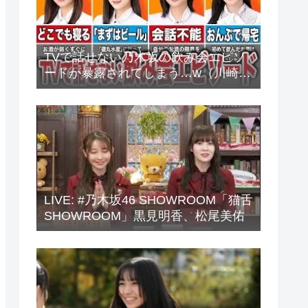
TVで話せない乃木坂の飲み会エピソ
ードが暴露されてしまう…w（川崎
桜、中西アルノ、梅澤美波、山下美
月、他）
LIVE: #乃木坂46 SHOWROOM「猫舌
SHOWROOM」黒見明香、松尾美佑