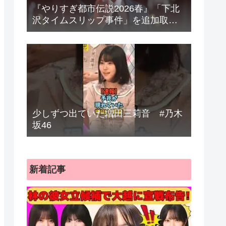
『やりすぎ都市伝説2026春』「下北
沢タイムスリップ事件」を追加取
材 “Mr.都市伝説”関暁夫は宇宙人に
迫る きょう22日放送
少しずつ出ていた増田三莉音 #乃木
坂46
新着記事