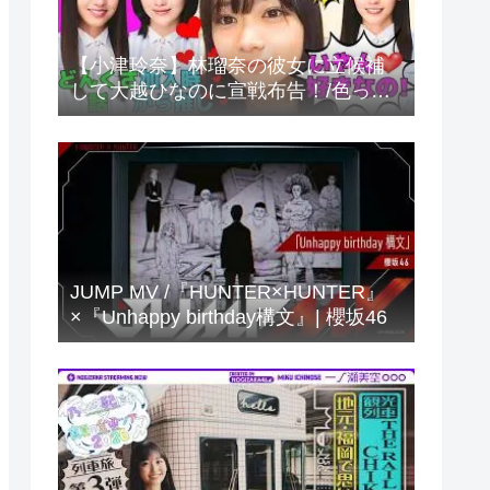
【小津玲奈】林瑠奈の彼女に立候補
して大越ひなのに宣戦布告！/色っぽ
い声がでちゃう小津ちゃん/海邉朱莉
のどんくさ話/小川彩との仲良し話/文
字起こし（乃木坂46・のぎおび）
JUMP MV /『HUNTER×HUNTER』
×『Unhappy birthday構文』| 櫻坂46