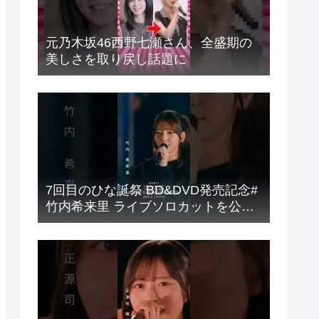
元乃木坂46西野七瀬さん、全盛期の
美しさを取り戻し話題に
7回目のひな誕祭 BD&DVD発売記念#
竹内希来里 ライブソロカットを公開
#日向坂46 #hinatazaka46 #