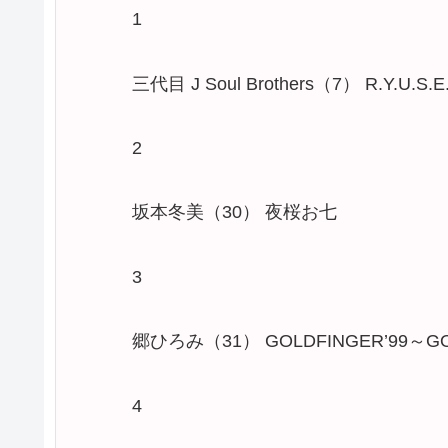
1
三代目 J Soul Brothers（7） R.Y.U.S.E.
2
坂本冬美（30） 夜桜お七
3
郷ひろみ（31） GOLDFINGER’99～G
4