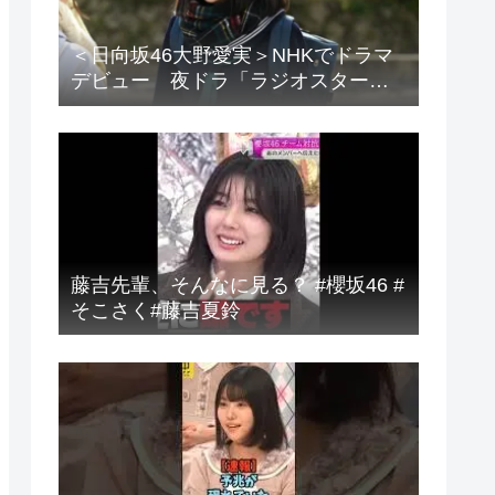
＜日向坂46大野愛実＞NHKでドラマ
デビュー 夜ドラ「ラジオスター」
登場に「かわいさハンパない」「演
技上手じゃん！」の声
藤吉先輩、そんなに見る？ #櫻坂46 #
そこさく#藤吉夏鈴