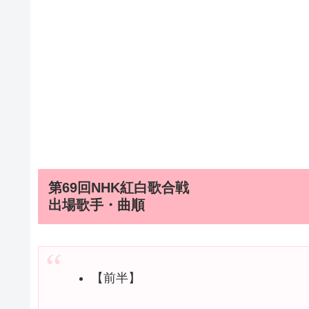
第69回NHK紅白歌合戦
出場歌手・曲順
【前半】