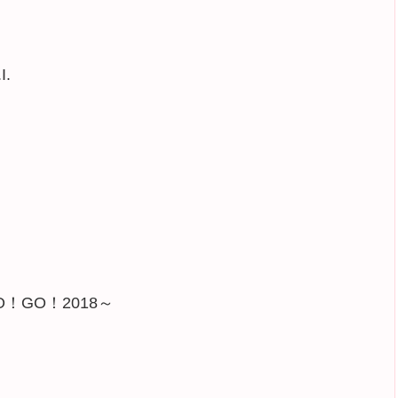
I.
O！GO！2018～