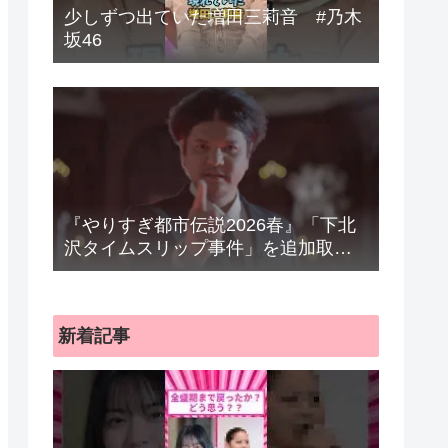
少しずつ出ていた増田三莉音 #乃木
坂46
『やりすぎ都市伝説2026春』「下北
沢タイムスリップ事件」を追加取
材 “Mr.都市伝説”関暁夫は宇宙人に
迫る きょう22日放送
新着記事