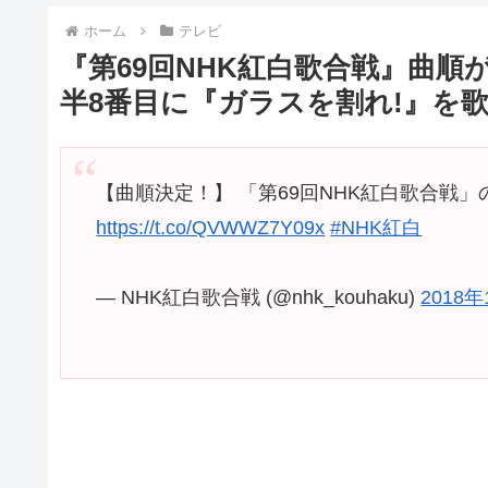
ホーム
テレビ
『第69回NHK紅白歌合戦』曲順が
半8番目に『ガラスを割れ!』を
【曲順決定！】 「第69回NHK紅白歌
https://t.co/QVWWZ7Y09x
#NHK紅白
— NHK紅白歌合戦 (@nhk_kouhaku)
2018年