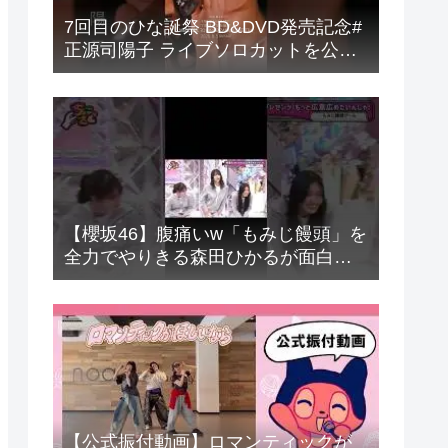
7回目のひな誕祭 BD&DVD発売記念#
正源司陽子 ライブソロカットを公開
#日向坂46 #hinatazaka46 #
【櫻坂46】腹痛いw「もみじ饅頭」を
全力でやりきる森田ひかるが面白す
ぎる#森田ひかる #山﨑天 #守屋麗奈
#向井純葉 #石森璃花 #小田倉麗奈 #
櫻坂46 #sakurazaka46 #shorts
【公式振付動画】ロマンティックが