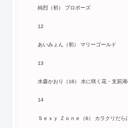
純烈（初） プロポーズ
12
あいみょん（初） マリーゴールド
13
水森かおり（16） 水に咲く花・支笏
14
Ｓｅｘｙ Ｚｏｎｅ（6） カラクリだらけ