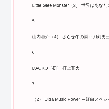
Little Glee Monster（2） 世界
5
山内惠介（4） さらせ冬の嵐～刀剣男
6
DAOKO（初） 打上花火
7
（2） Ultra Music Power ～紅白スペシ