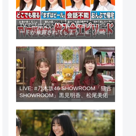
TVで話せない乃木坂の飲み会エピソ
ードが暴露されてしまう…w（川崎
桜、中西アルノ、梅澤美波、山下美
月、他）
LIVE: #乃木坂46 SHOWROOM「猫舌
SHOWROOM」黒見明香、松尾美佑