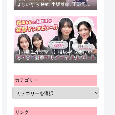
ほしいなら feat. 小坂菜緒, 正源司陽
子, 藤嶌果歩 (日向坂46) / ぼっちぼろ
まる (Dance Practice)
【四期生が突撃！】櫻坂46 森田ひか
る・谷口愛季 「サクコイ」リアルイ
ベントレポート！
カテゴリー
リンク