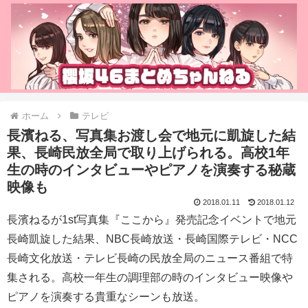
ホーム
テレビ
長濱ねる、写真集お渡し会で地元に凱旋した結
果、長崎民放全局で取り上げられる。高校1年
生の時のインタビューやピアノを演奏する秘蔵
映像も
2018.01.11
2018.01.12
長濱ねるが1st写真集『ここから』発売記念イベントで地元
長崎凱旋した結果、NBC長崎放送・長崎国際テレビ・NCC
長崎文化放送・テレビ長崎の民放全局のニュース番組で特
集される。高校一年生の調理部の時のインタビュー映像や
ピアノを演奏する貴重なシーンも放送。