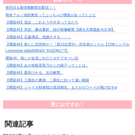
発売日＆新情報解禁生配信！！
岡本アルノ池田奥田ってぶっちゃけ櫻坂があってたよな
【櫻坂46】流出... これもう付き合ってるだろ
【櫻坂46】失踪... 藤吉夏鈴、紹介映像解禁【踊る大捜査線 N.E.W】
【櫻坂46】石森璃花、危険すぎる・・・
【櫻坂46】新たに完売枠が！『第13次受付』完売表がこちら【15thシングル
Lonesome rabbit/What's “KAZOKU”?】
櫻坂46、推しが全員これだとガチでキツい説
【櫻坂46】あの幸阪茉里乃がこの様子ってことは...
【櫻坂46】森田ひかる、近日解禁...
【櫻坂46】三期生の裏側、二期生に比べて凄い模様
【櫻坂46】ジャイガ初参戦の某四期生、まさかのワードが飛び出すw
更におすすめ！
関連記事