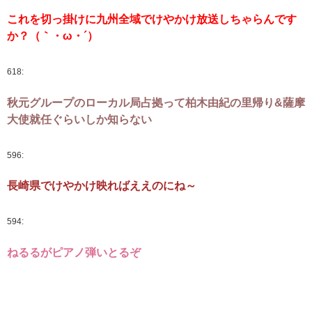
これを切っ掛けに九州全域でけやかけ放送しちゃらんです
か？（｀・ω・´）
618:
秋元グループのローカル局占拠って柏木由紀の里帰り&薩摩
大使就任ぐらいしか知らない
596:
長崎県でけやかけ映ればええのにね～
594:
ねるるがピアノ弾いとるぞ