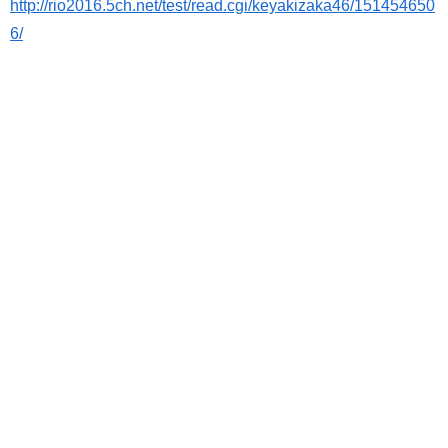
http://rio2016.5ch.net/test/read.cgi/keyakizaka46/151454650
6/