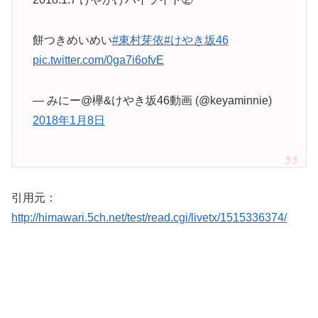
餅つきめいめい
#東村芽依
#けやき坂46
pic.twitter.com/0ga7i6ofvE
— みにー@欅&けやき坂46動画 (@keyaminnie)
2018年1月8日
引用元：
http://himawari.5ch.net/test/read.cgi/livetx/1515336374/