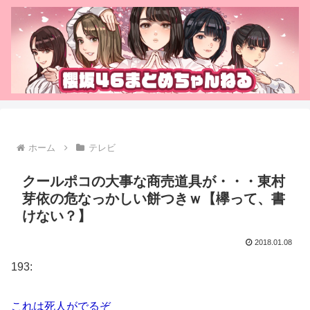
ホーム
テレビ
クールポコの大事な商売道具が・・・東村
芽依の危なっかしい餅つきｗ【欅って、書
けない？】
2018.01.08
193:
これは死人がでるぞ