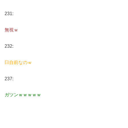
231:
無視ｗ
232:
臼自前なのｗ
237:
ガツンｗｗｗｗｗ