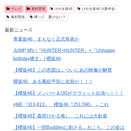
テレビ
東村芽依
けやき坂46
けやき坂46 大新年会
東村芽依
欅って、書けない？
最新ニュース
青葉坂46、まもなく正式発表か
JUMP MV /『HUNTER×HUNTER』×『Unhappy
birthday構文』| 櫻坂46
【櫻坂46】この意図は... ついにあの映像が解禁
櫻坂46、ある番組予告に名前が！！！
【櫻坂46】メンバー＆OGがラヴィット出演へ！！！
≠ME『313,813』 櫻坂46『251,590』←これ
【櫻坂46】森田ひかる推し、これには大歓喜
【櫻坂46】一部Buddiesに刺さる... わこち、この姿は