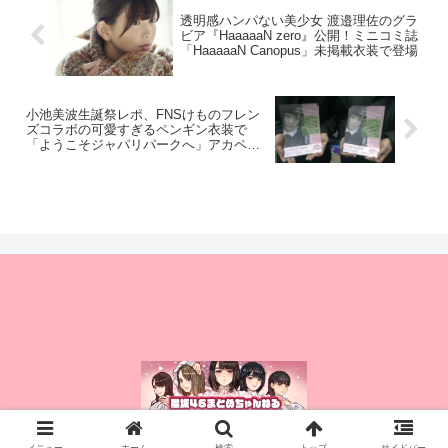
透明感ハンパない美少女 渡邉理佐のグラ
ビア『HaaaaaN zero』公開！ミニコミ誌
「HaaaaaN Canopus」未掲載衣装で登場
小池美波生誕祭レポ、FNSけものフレン
ズコラボの可愛すぎるペンギン衣装で
「ようこそジャパリパークへ」アカペラ
披露！【5th個別握手会＠幕張メッセ
1/8】
© 2015 櫻坂46まとめちゃんねる.