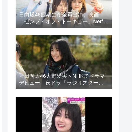
日向坂46四期生が全員出演、映画
「ゼンブ・オブ・トーキョー」Netflix
で配信
＜日向坂46大野愛実＞NHKでドラマ
デビュー 夜ドラ「ラジオスター」
登場に「かわいさハンパない」「演
技上手じゃん！」の声