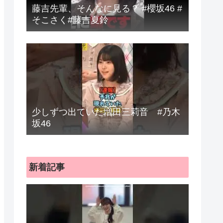
藤吉先輩、そんなに見る？ #櫻坂46 #
そこさく#藤吉夏鈴
少しずつ出ていた増田三莉音 #乃木
坂46
新着記事