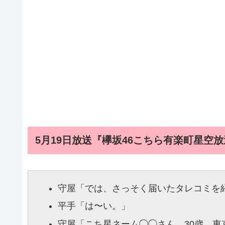
5月19日放送『欅坂46こちら有楽町星空
守屋
「では、さっそく届いたタレコミを
平手
「は〜い。」
守屋
「こち星ネーム◯◯さん。30歳。東