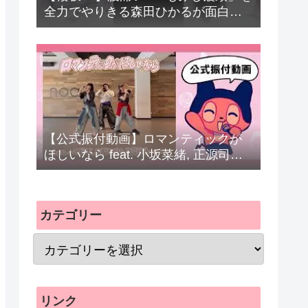
全力でやりきる森田ひかるが面白す
ぎる#森田ひかる #山﨑天 #守屋麗奈
#向井純葉 #石森璃花 #小田倉麗奈 #
櫻坂46 #sakurazaka46 #shorts
【公式振付動画】ロマンティックが
ほしいなら feat. 小坂菜緒, 正源司陽
子, 藤嶌果歩 (日向坂46) / ぼっちぼろ
まる (Dance Practice)
カテゴリー
リンク