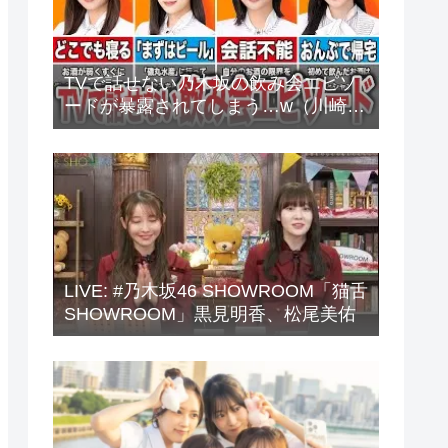
TVで話せない乃木坂の飲み会エピソ
ードが暴露されてしまう…w（川崎
桜、中西アルノ、梅澤美波、山下美
月、他）
LIVE: #乃木坂46 SHOWROOM「猫舌
SHOWROOM」黒見明香、松尾美佑