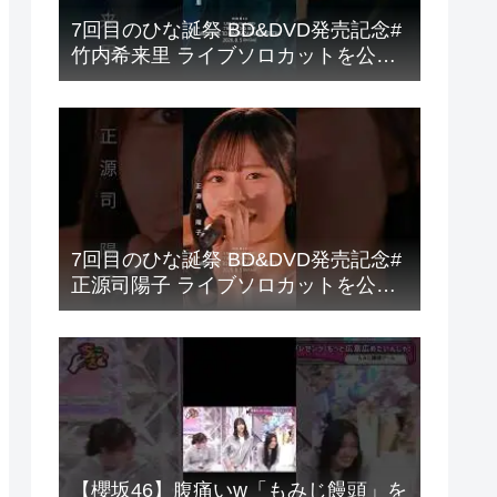
7回目のひな誕祭 BD&DVD発売記念#
竹内希来里 ライブソロカットを公開
#日向坂46 #hinatazaka46 #
7回目のひな誕祭 BD&DVD発売記念#
正源司陽子 ライブソロカットを公開
#日向坂46 #hinatazaka46 #
【櫻坂46】腹痛いw「もみじ饅頭」を