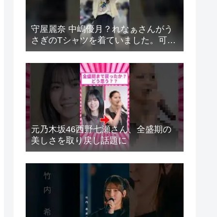
守屋麗奈 中嶋優月？れなぁさんがう
さぎのTシャツを着ていました。可愛
くて語彙力が無くなりました。可愛
い。(ぽんって言ってる、ぽんって
何？、可愛い。)⁡
元乃木坂46西野七瀬さん、全盛期の
美しさを取り戻し話題に