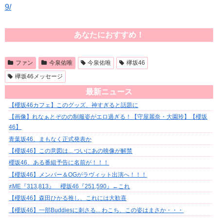
9/
あなたにおすすめ！
ファン
今泉佑唯
今泉佑唯
欅坂46
欅坂46メッセージ
最新ニュース
【櫻坂46カフェ】このグッズ、神すぎると話題に
【画像】れなぁとぞのの制服姿がエロ過ぎる！【守屋麗奈・大園玲】【櫻坂
46】
青葉坂46、まもなく正式発表か
【櫻坂46】この意図は... ついにあの映像が解禁
櫻坂46、ある番組予告に名前が！！！
【櫻坂46】メンバー＆OGがラヴィット出演へ！！！
≠ME『313,813』 櫻坂46『251,590』←これ
【櫻坂46】森田ひかる推し、これには大歓喜
【櫻坂46】一部Buddiesに刺さる... わこち、この姿はまさか・・・