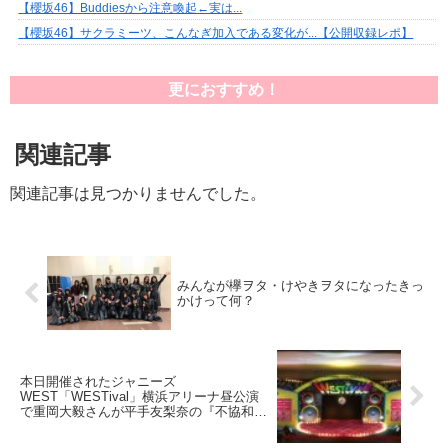
【櫻坂46】Buddiesから注意喚起←実は...
【櫻坂46】サクラミーツ、こんなぎ加入である変化が...【公開収録レポ】
更におすすめ！
関連記事
関連記事は見つかりませんでした。
みんなが欅ヲタ・けやきヲタになったきっ
かけって何？
本日開催されたジャニーズ
WEST「WESTival」横浜アリーナ昼公演
で重岡大毅さんが平手友梨奈の『不協和
音』『風に吹かれても』のモノマネを披
露！ジャニーズてちブームなのかｗ