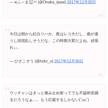
— ฅふ～ま◢͟￨⁴⁶ (@Onaka_ipaai)
2017年12月30日
今日は朝から紅白リハか、夜はレコ大だし、曲が違
うし頭混乱しそうだな。この時期大変だよね、頑張
れぃ。
— ひざこぞう (@hzkz_u)
2017年12月30日
ウッチャンはきっと痛み止め射ってでも不協和音踊
るだろうなぁ…。もう応援するしかない(´;ω;`)