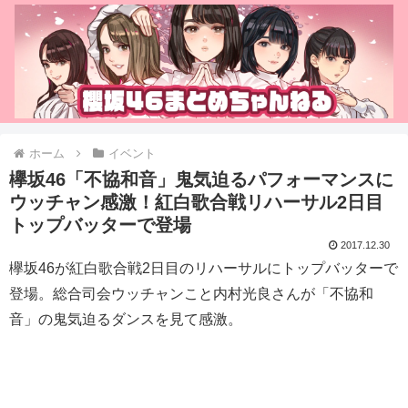
ホーム
イベント
欅坂46「不協和音」鬼気迫るパフォーマンスに
ウッチャン感激！紅白歌合戦リハーサル2日目
トップバッターで登場
2017.12.30
欅坂46が紅白歌合戦2日目のリハーサルにトップバッターで
登場。総合司会ウッチャンこと内村光良さんが「不協和
音」の鬼気迫るダンスを見て感激。