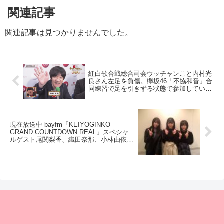
関連記事
関連記事は見つかりませんでした。
紅白歌合戦総合司会ウッチャンこと内村光
良さん左足を負傷。欅坂46「不協和音」合
同練習で足を引きずる状態で参加していた
模様
現在放送中 bayfm「KEIYOGINKO
GRAND COUNTDOWN REAL」スペシャ
ルゲスト尾関梨香、織田奈那、小林由依は
16時台に出演することが判明