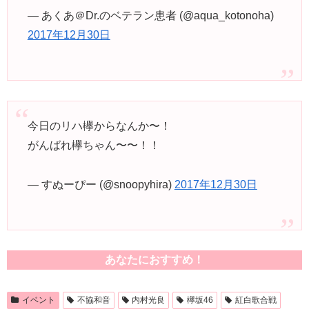
— あくあ＠Dr.のベテラン患者 (@aqua_kotonoha)
2017年12月30日
今日のリハ欅からなんか〜！
がんばれ欅ちゃん〜〜！！
— すぬーぴー (@snoopyhira)
2017年12月30日
あなたにおすすめ！
イベント
不協和音
内村光良
欅坂46
紅白歌合戦