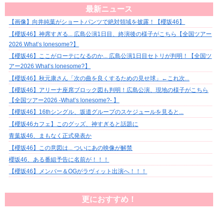
最新ニュース
【画像】向井純葉がショートパンツで絶対領域を披露！【櫻坂46】
【櫻坂46】神席すぎる... 広島公演1日目、終演後の様子がこちら【全国ツアー
2026 What’s lonesome?】
【櫻坂46】ここがローテになるのか... 広島公演1日目セトリが判明！【全国ツ
アー2026 What’s lonesome?】
【櫻坂46】秋元康さん「次の曲を良くするための見せ球」←これ次...
【櫻坂46】アリーナ座席ブロック図も判明！広島公演、現地の様子がこちら
【全国ツアー2026 -What’s lonesome?- 】
【櫻坂46】16thシングル、坂道グループのスケジュールを見ると...
【櫻坂46カフェ】このグッズ、神すぎると話題に
青葉坂46、まもなく正式発表か
【櫻坂46】この意図は... ついにあの映像が解禁
櫻坂46、ある番組予告に名前が！！！
【櫻坂46】メンバー＆OGがラヴィット出演へ！！！
更におすすめ！