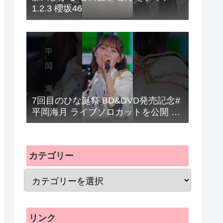
1.2.3 櫻坂46
7回目のひな誕祭 BD&DVD発売記念#
平岡海月 ライブソロカットを公開 #
日向坂46 #hinatazaka46 #
カテゴリー
リンク