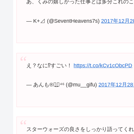
あ、くみの嬉しかった仕事とは多分これの
— K+⊿ (@SeventHeavens7s)
2017年12月
え？なに⁉︎すごい！
https://t.co/kCv1cObcPD
— あんも®◢͟￨⁴⁶ (@mu__gifu)
2017年12月2
スターウォーズの良さをしっかり語ってく