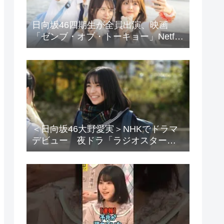
日向坂46四期生が全員出演、映画
「ゼンブ・オブ・トーキョー」Netflix
で配信
＜日向坂46大野愛実＞NHKでドラマ
デビュー 夜ドラ「ラジオスター」
登場に「かわいさハンパない」「演
技上手じゃん！」の声