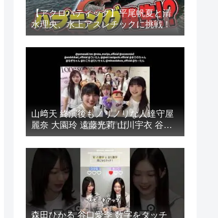
【アクロバティック】平尾帆夏と清
水理央、水上アスレチックに挑戦！
山﨑天 終演後もノリノリな人達守屋
麗奈 大園玲 遠藤光莉 山川宇衣 谷口
愛季 幸阪茉里乃 小島凪紗 松本和子
目黒陽色 小田倉麗奈 中川智尋 櫻坂
46 ツアー 広島公演
森田ひかる 谷口愛季 数字をタッチ