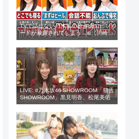
TVで話せない乃木坂の飲み会エピソ
ードが暴露されてしまう…w（川崎
桜、中西アルノ、梅澤美波、山下美
月、他）
LIVE: #乃木坂46 SHOWROOM「猫舌
SHOWROOM」黒見明香、松尾美佑