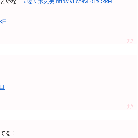
ことやな…
#佐々木久美
https://t.co/ivL0LfGkkH
28日
8日
れてる！