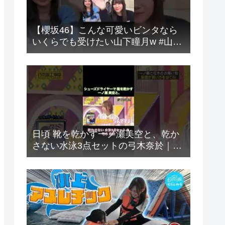
​【櫻坂46】こんな可愛いビンタなら
いくらでも受けたい山下瞳月w #山下
瞳月 #谷口愛季 #森田ひかる #櫻坂46
日頃 靴を乾かす一ノ瀬美空と、乾か
さない水泳3点セットの弓木奈於｜乃
木坂46 バナナマン【乃木坂工事中】
【チーム対抗！これいくら金？】