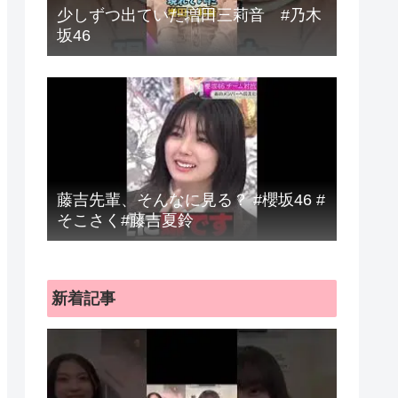
少しずつ出ていた増田三莉音 #乃木
坂46
藤吉先輩、そんなに見る？ #櫻坂46 #
そこさく#藤吉夏鈴
新着記事