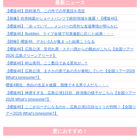
最新ニュース
【櫻坂46】田村保乃、この件での卒業説を否定
【画像】向井純葉がショートパンツで絶対領域を披露！【櫻坂46】
【櫻坂46】「尖っていて...」メンバーの意外な友達事情が明らかに
【櫻坂46】Buddies、ライブ会場で写真撮影に応じた結果・・・
【朗報】櫻坂46、デカい3人が集まった結果こうなる
【櫻坂46】広島公演、見切れ席・ステバ席からの眺めがこちら【全国ツアー
2026 広島グリーンアリーナ】
【櫻坂46】村山美羽、ここ数日である変化が...？
【櫻坂46】広島公演、まさかの形であの方が参戦していた【全国ツアー2026
What’s lonesome?】
櫻坂4期生、色白の生足を披露....我慢できる男０人だろ・・・
【櫻坂46】神席すぎる... 広島公演1日目、終演後の様子がこちら【全国ツアー
2026 What’s lonesome?】
【櫻坂46】ここがローテになるのか... 広島公演1日目セトリが判明！【全国ツ
アー2026 What’s lonesome?】
更におすすめ！