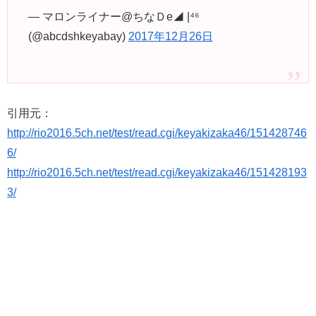
— マロンライナー@ちなＤe◢ |⁴⁶
(@abcdshkeyabay)
2017年12月26日
引用元：
http://rio2016.5ch.net/test/read.cgi/keyakizaka46/151428746
6/
http://rio2016.5ch.net/test/read.cgi/keyakizaka46/151428193
3/