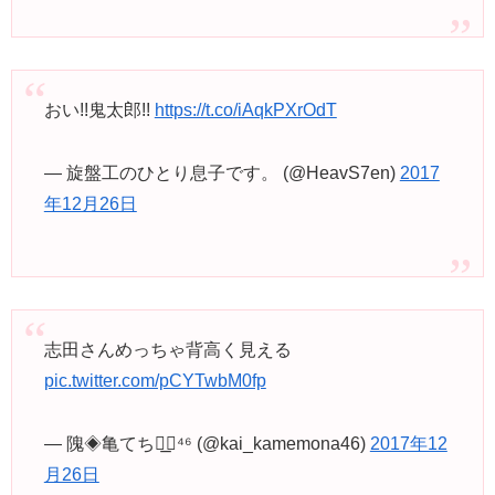
おい!!鬼太郎!!
https://t.co/iAqkPXrOdT
— 旋盤工のひとり息子です。 (@HeavS7en)
2017
年12月26日
志田さんめっちゃ背高く見える
pic.twitter.com/pCYTwbM0fp
— 隗◈亀てち◢͟￨⁴⁶ (@kai_kamemona46)
2017年12
月26日