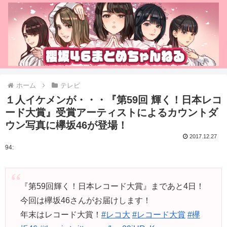
ホーム
テレビ
１人イケメンが・・・『第59回 輝く！日本レコ
ード大賞』受賞アーティストによるカウントダ
ウン写真に欅坂46が登場！
2017.12.27
94:
『第59回輝く！日本レコード大賞』まであと4日！
今回は欅坂46さんがお届けします！
年末はレコード大賞！
#レコ大
#レコード大賞
#欅