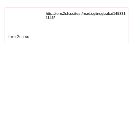
http://toro.2ch.sc/test/read.cgi/nogizaka/145831
1146/
toro.2ch.sc