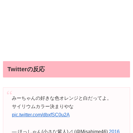
Twitterの反応
みーちゃんの好きな色オレンジと白だってよ。
サイリウムカラー決まりやな
pic.twitter.com/dbxfSC0u2A
— ほっしゃん(小さな紫人)⊿ (@Misahime46)
2016