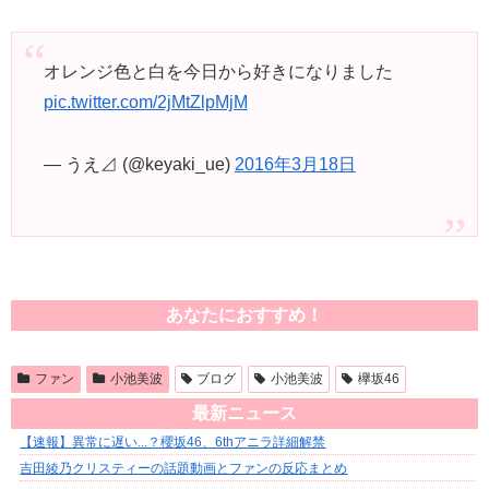
オレンジ色と白を今日から好きになりました
pic.twitter.com/2jMtZlpMjM
— うえ⊿ (@keyaki_ue)
2016年3月18日
あなたにおすすめ！
ファン
小池美波
ブログ
小池美波
欅坂46
最新ニュース
【速報】異常に遅い...？櫻坂46、6thアニラ詳細解禁
吉田綾乃クリスティーの話題動画とファンの反応まとめ