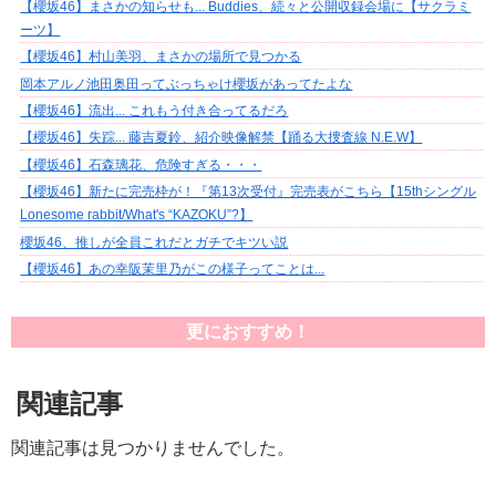
【櫻坂46】まさかの知らせも... Buddies、続々と公開収録会場に【サクラミ
ーツ】
【櫻坂46】村山美羽、まさかの場所で見つかる
岡本アルノ池田奥田ってぶっちゃけ櫻坂があってたよな
【櫻坂46】流出... これもう付き合ってるだろ
【櫻坂46】失踪... 藤吉夏鈴、紹介映像解禁【踊る大捜査線 N.E.W】
【櫻坂46】石森璃花、危険すぎる・・・
【櫻坂46】新たに完売枠が！『第13次受付』完売表がこちら【15thシングル
Lonesome rabbit/What's “KAZOKU”?】
櫻坂46、推しが全員これだとガチでキツい説
【櫻坂46】あの幸阪茉里乃がこの様子ってことは...
更におすすめ！
関連記事
関連記事は見つかりませんでした。