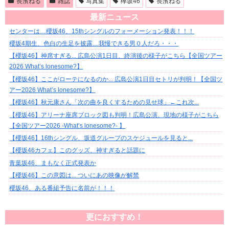
長濱ねる
雑誌
写真集
欅坂46
長濱ねる
最新ニュース
センターは…櫻坂46、15thシングルのフォーメーション発表！！！
櫻坂4期生、色白の生足を披露....我慢できる男０人だろ・・・
【櫻坂46】神席すぎる... 広島公演1日目、終演後の様子がこちら【全国ツアー
2026 What’s lonesome?】
【櫻坂46】ここがローテになるのか... 広島公演1日目セトリが判明！【全国ツ
アー2026 What’s lonesome?】
【櫻坂46】秋元康さん「次の曲を良くするための見せ球」←これ次...
【櫻坂46】アリーナ座席ブロック図も判明！広島公演、現地の様子がこちら
【全国ツアー2026 -What’s lonesome?- 】
【櫻坂46】16thシングル、坂道グループのスケジュールを見ると...
【櫻坂46カフェ】このグッズ、神すぎると話題に
青葉坂46、まもなく正式発表か
【櫻坂46】この意図は... ついにあの映像が解禁
櫻坂46、ある番組予告に名前が！！！
更におすすめ！