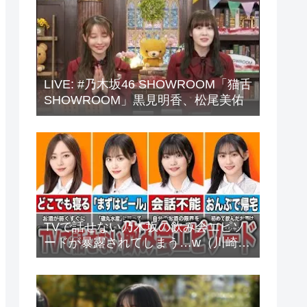
LIVE: #乃木坂46 SHOWROOM「猫舌
SHOWROOM」黒見明香、松尾美佑
TVで話せない乃木坂の飲み会エピソ
ードが暴露されてしまう…w（川崎
桜、中西アルノ、梅澤美波、山下美
月、他）