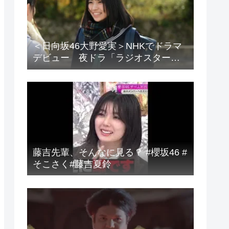
＜日向坂46大野愛実＞NHKでドラマ
デビュー 夜ドラ「ラジオスター」
登場に「かわいさハンパない」「演
技上手じゃん！」の声
藤吉先輩、そんなに見る？ #櫻坂46 #
そこさく#藤吉夏鈴