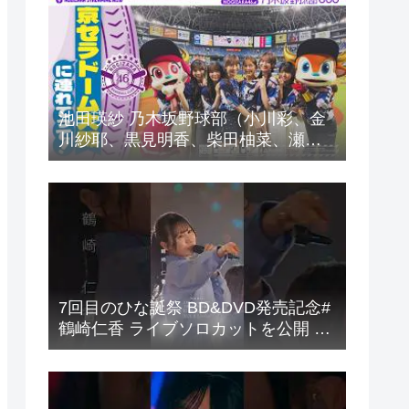
池田瑛紗 乃木坂野球部（小川彩、金
川紗耶、黒見明香、柴田柚菜、瀬戸
口心月、長嶋凛桜）の楽曲「パシフ
ィの反応まとめ
7回目のひな誕祭 BD&DVD発売記念#
鶴崎仁香 ライブソロカットを公開 #
日向坂46 #hinatazaka46 #