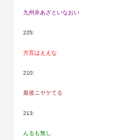
九州弁あざといなおい
225:
方言はええな
210:
最後ニヤケてる
213:
んるも無し