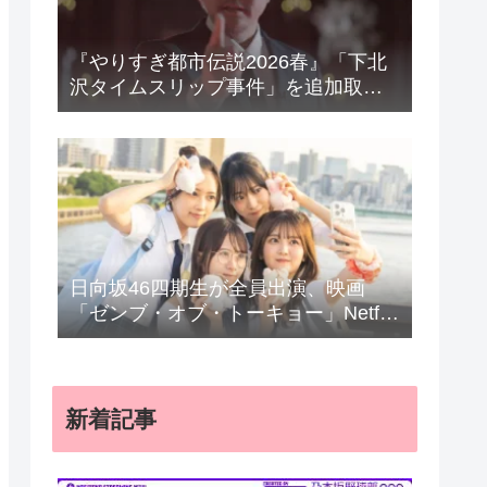
『やりすぎ都市伝説2026春』「下北
沢タイムスリップ事件」を追加取
材 “Mr.都市伝説”関暁夫は宇宙人に
迫る きょう22日放送
日向坂46四期生が全員出演、映画
「ゼンブ・オブ・トーキョー」Netflix
で配信
新着記事