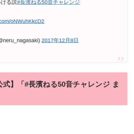
いける説
#長濱ねる50音チャレンジ
er.com/oNWuhKkcD2
ru_nagasaki)
2017年12月8日
公式】「#長濱ねる50音チャレンジ ま