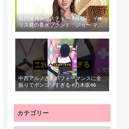
吉田綾乃クリスティー 8月4日、イギ
リス発の香水ブランド「ジョー マロ
ーン ロンドン」のポップアップイベ
ントに登の反応まとめ
中西アルノさんパフォーマンスに全
振りでポンコツすぎる #乃木坂46
カテゴリー