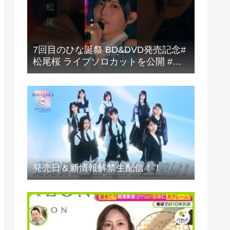
7回目のひな誕祭 BD&DVD発売記念#
松尾桜 ライブソロカットを公開 #日
向坂46
発売日＆新情報解禁生配信！！