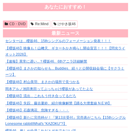
あなたにおすすめ！
CD・DVD
Re:Mind
けやき坂46
最新ニュース
センターは…櫻坂46、15thシングルのフォーメーション発表！！！
【櫻坂46】映像も！山﨑天、ギターをかき鳴らし開会宣言！！！【閃光ライ
オット2026】
【速報】異常に遅い...？櫻坂46、6thアニラ詳細解禁
【櫻坂46】まさかの知らせも... Buddies、続々と公開収録会場に【サクラミ
ーツ】
【櫻坂46】村山美羽、まさかの場所で見つかる
岡本アルノ池田奥田ってぶっちゃけ櫻坂があってたよな
【櫻坂46】流出... これもう付き合ってるだろ
【櫻坂46】失踪... 藤吉夏鈴、紹介映像解禁【踊る大捜査線 N.E.W】
【櫻坂46】石森璃花、危険すぎる・・・
【櫻坂46】新たに完売枠が！『第13次受付』完売表がこちら【15thシングル
Lonesome rabbit/What's “KAZOKU”?】
櫻坂46、推しが全員これだとガチでキツい説