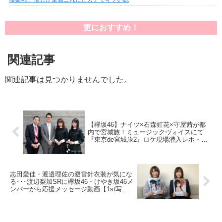
更におすすめ！
関連記事
関連記事は見つかりませんでした。
【欅坂46】ナイツ×石森虹花×守屋茜が都
内で宮城旅！ミュージックヴォイスにて
『東京de宮城旅2』ロケ現場潜入レポ・撮
影オフショットを公開！
志田愛佳・渡邉理佐の避雷針衣装が気にな
る･･･渡辺梨加SRに欅坂46・けやき坂46メ
ンバーから応援メッセージ動画【1st写真
集発売記念『饒舌って、書けない？』
SHOWROOM】