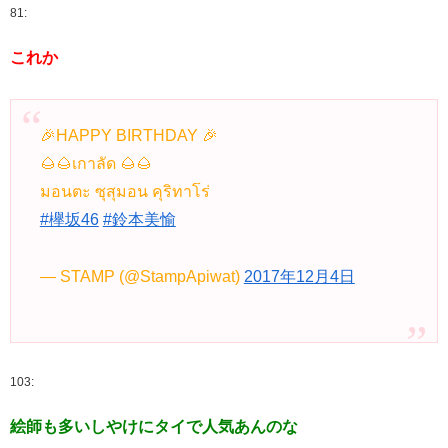
81:
これか
🎉HAPPY BIRTHDAY 🎉
🌰🌰เกาลัด 🌰🌰
มอนตะ ซุสุมอน คุริทาโร่
#欅坂46
#鈴本美愉
— STAMP (@StampApiwat)
2017年12月4日
103:
絵師も多いしやけにタイで人気あんのな