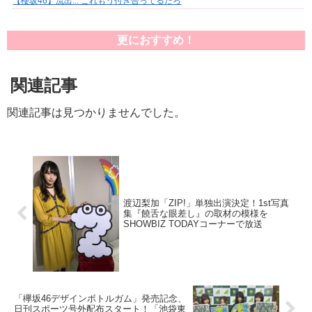
【櫻坂46】流出... これもう付き合ってるだろ
更におすすめ！
関連記事
関連記事は見つかりませんでした。
渡辺梨加「ZIP!」単独出演決定！1st写真
集『饒舌な眼差し』の取材の模様を
SHOWBIZ TODAYコーナーで放送
「欅坂46デザインボトルガム」発売記念、
日刊スポーツ号外配布スタート！「池袋東