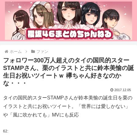
ホーム
ファン
フォロワー300万人超えのタイの国民的スター
STAMPさん、栗のイラストと共に鈴本美愉の誕
生日お祝いツイートｗ 欅ちゃん好きなのか
な・・・
2017.12.05
タイの国民的スターSTAMPさんが鈴本美愉の誕生日を栗の
イラストと共にお祝いツイート。「世界には愛しかない」
や「風に吹かれても」MVにも反応
62: