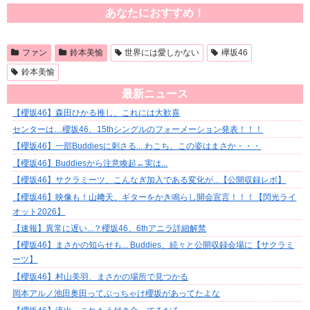
あなたにおすすめ！
ファン
鈴本美愉
世界には愛しかない
欅坂46
鈴本美愉
最新ニュース
【櫻坂46】森田ひかる推し、これには大歓喜
センターは…櫻坂46、15thシングルのフォーメーション発表！！！
【櫻坂46】一部Buddiesに刺さる... わこち、この姿はまさか・・・
【櫻坂46】Buddiesから注意喚起←実は...
【櫻坂46】サクラミーツ、こんなぎ加入である変化が...【公開収録レポ】
【櫻坂46】映像も！山﨑天、ギターをかき鳴らし開会宣言！！！【閃光ライ
オット2026】
【速報】異常に遅い...？櫻坂46、6thアニラ詳細解禁
【櫻坂46】まさかの知らせも... Buddies、続々と公開収録会場に【サクラミ
ーツ】
【櫻坂46】村山美羽、まさかの場所で見つかる
岡本アルノ池田奥田ってぶっちゃけ櫻坂があってたよな