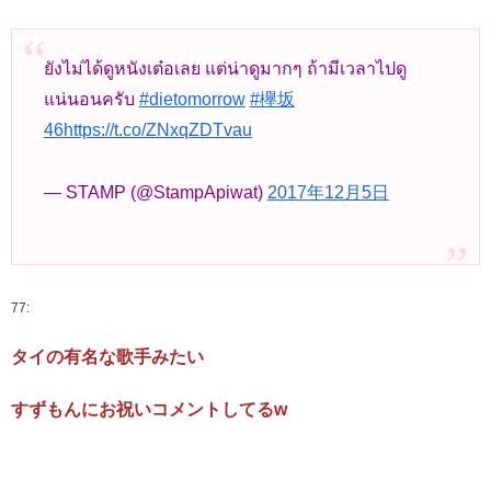
ยังไม่ได้ดูหนังเต๋อเลย แต่น่าดูมากๆ ถ้ามีเวลาไปดู
แน่นอนครับ
#dietomorrow
#欅坂
46
https://t.co/ZNxqZDTvau
— STAMP (@StampApiwat)
2017年12月5日
77:
タイの有名な歌手みたい
すずもんにお祝いコメントしてるw