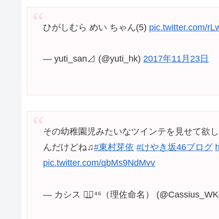
ひがしむら めい ちゃん(5)
pic.twitter.com/r
— yuti_san⊿ (@yuti_hk)
2017年11月23日
その幼稚園児みたいなツインテを見せて欲し
んだけどね♫
#東村芽依
#けやき坂46ブログ
pic.twitter.com/qbMs9NdMvv
— カシス ◢͟￨⁴⁶（理佐命名） (@Cassius_WK