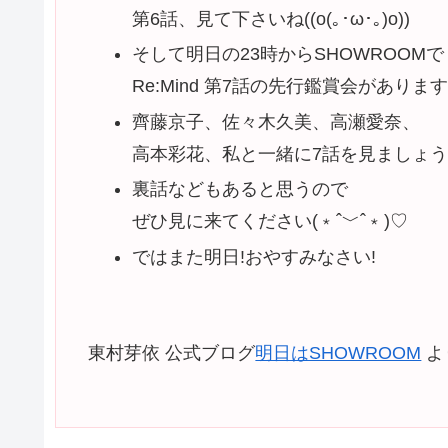
第6話、見て下さいね((o(｡･ω･｡)o))
そして明日の23時からSHOWROOMで
Re:Mind 第7話の先行鑑賞会があります
齊藤京子、佐々木久美、高瀬愛奈、
高本彩花、私と一緒に7話を見ましょう
裏話などもあると思うので
ぜひ見に来てください(﹡ˆ﹀ˆ﹡)♡
ではまた明日!おやすみなさい!
東村芽依 公式ブログ
明日はSHOWROOM
よ