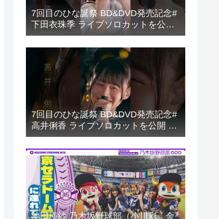
7回目のひな誕祭 BD&DVD発売記念#
下田衣珠季 ライブソロカットを公開
#日向坂46 #hinatazaka46 #
7回目のひな誕祭 BD&DVD発売記念#
高井俐香 ライブソロカットを公開 #
日向坂46 #hinatazaka46 #
池田瑛紗 乃木坂野球部（小川彩、金