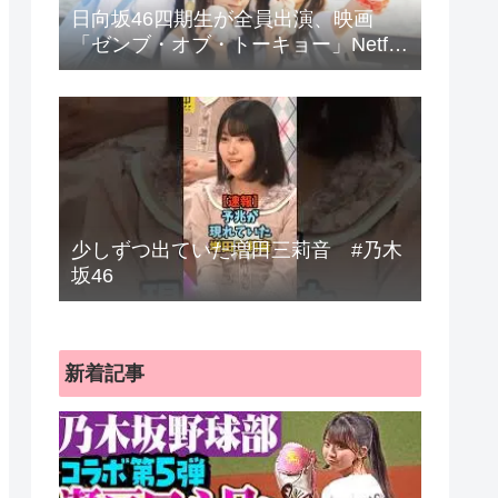
日向坂46四期生が全員出演、映画
「ゼンブ・オブ・トーキョー」Netflix
で配信
少しずつ出ていた増田三莉音 #乃木
坂46
新着記事