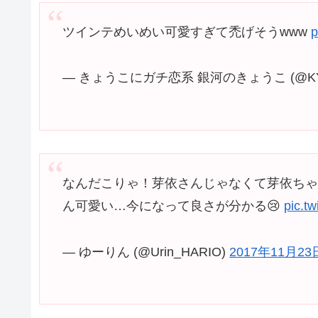
ツインテめいめい可愛すぎて禿げそうwww
p
— きょうこにガチ恋系 銀河のきょうこ (@KYO
なんだこりゃ！芽依さんじゃなくて芽依ち
ん可愛い…今になって良さが分かる😢
pic.t
— ゆーりん (@Urin_HARIO)
2017年11月23