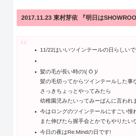
2017.11.23 東村芽依 『明日はSHOWRO
11/22はいいツインテールの日らしいで
髪の毛が長い時の\( Ö )/
髪の毛切ってからツインテールした事
さっきちょっとやってみたら
幼稚園児みたいってみーぱんに言われ
今はロングのツインテールにすごい憧れ
また伸びたら握手会とかでもやりたいな*̣̩
今日の夜はRe:Mindの日です!