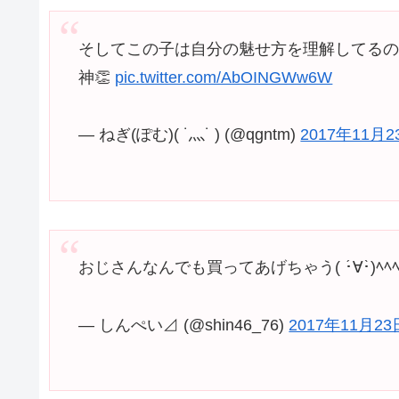
そしてこの子は自分の魅せ方を理解してる
神👏
pic.twitter.com/AbOINGWw6W
— ねぎ(ぽむ)( ˙灬˙ ) (@qgntm)
2017年11月2
おじさんなんでも買ってあげちゃう( ･́∀･̀)ﾍﾍ
— しんぺい⊿ (@shin46_76)
2017年11月23