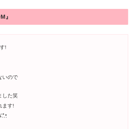
OM』
す!
ないので
ました笑
ます!
⋆̩