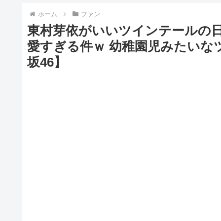
ホーム
ファン
東村芽依がいいツインテールの
愛すぎる件ｗ 幼稚園児みたいな
坂46】