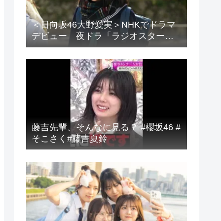
＜日向坂46大野愛実＞NHKでドラマ
デビュー 夜ドラ「ラジオスター」
登場に「かわいさハンパない」「演
技上手じゃん！」の声
藤吉先輩、そんなに見る？ #櫻坂46 #
そこさく#藤吉夏鈴