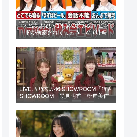
TVで話せない乃木坂の飲み会エピソ
ードが暴露されてしまう…w（川崎
桜、中西アルノ、梅澤美波、山下美
月、他）
LIVE: #乃木坂46 SHOWROOM「猫舌
SHOWROOM」黒見明香、松尾美佑