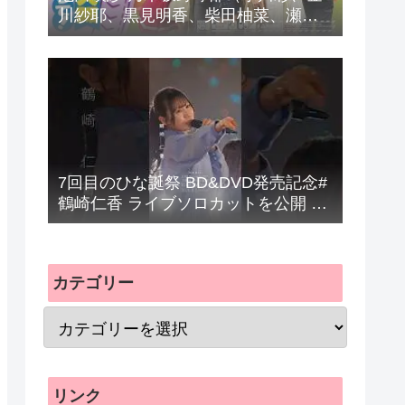
川紗耶、黒見明香、柴田柚菜、瀬戸
口心月、長嶋凛桜）の楽曲「パシフ
ィの反応まとめ
7回目のひな誕祭 BD&DVD発売記念#
鶴崎仁香 ライブソロカットを公開 #
日向坂46 #hinatazaka46 #
カテゴリー
リンク