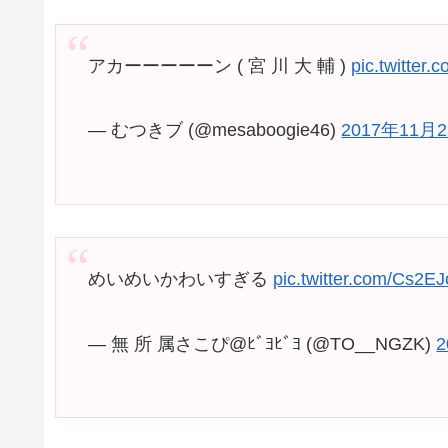
アカーーーーーン ( 宮 川 大 輔 )
pic.twitte
— むつきブ (@mesaboogie46)
2017年11月
めいめいかわいすぎる
pic.twitter.com/Cs2E
— 無 所 属さこぴ@ﾋﾞﾖﾋﾞﾖ (@TO__NGZK)