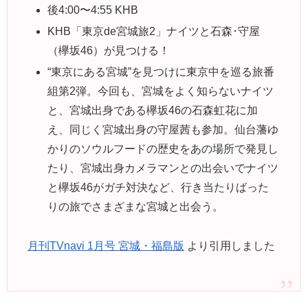
後4:00〜4:55 KHB
KHB「東京de宮城旅2」ナイツと石森･守屋
（欅坂46）が見つける！
“東京にある宮城”を見つけに東京中を巡る旅番
組第2弾。今回も、宮城をよく知らないナイツ
と、宮城出身である欅坂46の石森虹花に加
え、同じく宮城出身の守屋茜も参加。仙台藩ゆ
かりのソウルフードの歴史をあの場所で発見し
たり、宮城出身カメラマンとの出会いでナイツ
と欅坂46がガチ対決など、行き当たりばった
りの旅でさまざまな宮城と出会う。
月刊TVnavi 1月号 宮城・福島版
より引用しました