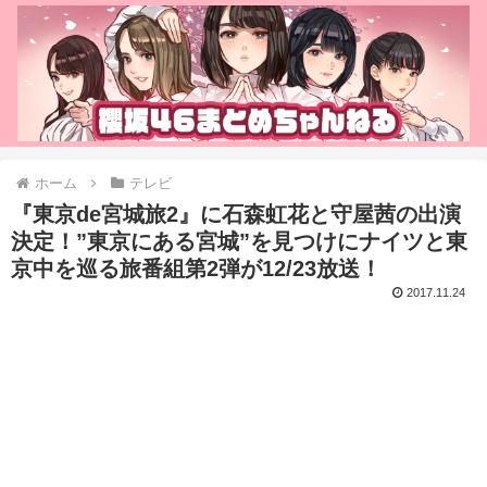
ホーム
テレビ
『東京de宮城旅2』に石森虹花と守屋茜の出演
決定！”東京にある宮城”を見つけにナイツと東
京中を巡る旅番組第2弾が12/23放送！
2017.11.24