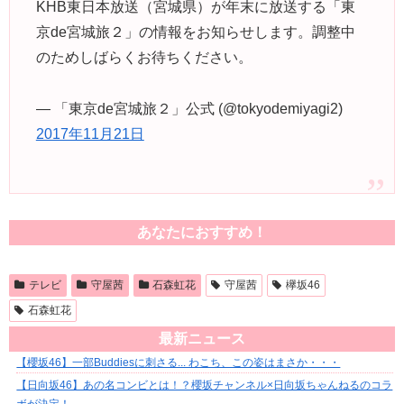
KHB東日本放送（宮城県）が年末に放送する「東
京de宮城旅２」の情報をお知らせします。調整中
のためしばらくお待ちください。
— 「東京de宮城旅２」公式 (@tokyodemiyagi2)
2017年11月21日
あなたにおすすめ！
テレビ
守屋茜
石森虹花
守屋茜
欅坂46
石森虹花
最新ニュース
【櫻坂46】一部Buddiesに刺さる... わこち、この姿はまさか・・・
【日向坂46】あの名コンビとは！？櫻坂チャンネル×日向坂ちゃんねるのコラ
ボが決定！