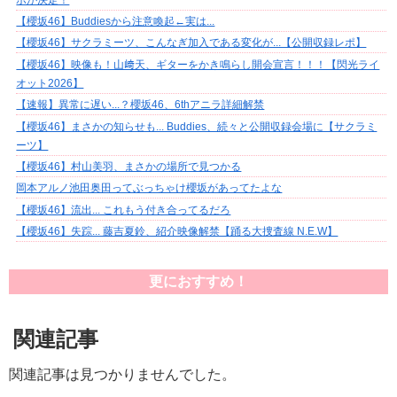
【櫻坂46】Buddiesから注意喚起←実は...
【櫻坂46】サクラミーツ、こんなぎ加入である変化が...【公開収録レポ】
【櫻坂46】映像も！山﨑天、ギターをかき鳴らし開会宣言！！！【閃光ライ
オット2026】
【速報】異常に遅い...？櫻坂46、6thアニラ詳細解禁
【櫻坂46】まさかの知らせも... Buddies、続々と公開収録会場に【サクラミ
ーツ】
【櫻坂46】村山美羽、まさかの場所で見つかる
岡本アルノ池田奥田ってぶっちゃけ櫻坂があってたよな
【櫻坂46】流出... これもう付き合ってるだろ
【櫻坂46】失踪... 藤吉夏鈴、紹介映像解禁【踊る大捜査線 N.E.W】
更におすすめ！
関連記事
関連記事は見つかりませんでした。