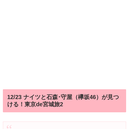
12/23 ナイツと石森･守屋（欅坂46）が見つ
ける！東京de宮城旅2