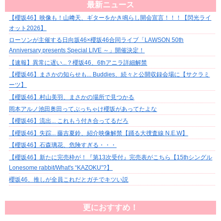
最新ニュース
【櫻坂46】映像も！山﨑天、ギターをかき鳴らし開会宣言！！！【閃光ライ
オット2026】
ローソンが主催する日向坂46×櫻坂46合同ライブ「LAWSON 50th
Anniversary presents Special LIVE ～」開催決定！
【速報】異常に遅い...？櫻坂46、6thアニラ詳細解禁
【櫻坂46】まさかの知らせも... Buddies、続々と公開収録会場に【サクラミ
ーツ】
【櫻坂46】村山美羽、まさかの場所で見つかる
岡本アルノ池田奥田ってぶっちゃけ櫻坂があってたよな
【櫻坂46】流出... これもう付き合ってるだろ
【櫻坂46】失踪... 藤吉夏鈴、紹介映像解禁【踊る大捜査線 N.E.W】
【櫻坂46】石森璃花、危険すぎる・・・
【櫻坂46】新たに完売枠が！『第13次受付』完売表がこちら【15thシングル
Lonesome rabbit/What's “KAZOKU”?】
櫻坂46、推しが全員これだとガチでキツい説
更におすすめ！