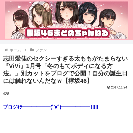
ホーム
ファン
志田愛佳のセクシーすぎる太ももがたまらない
『ViVi』1月号「冬のもてボディになる方
法。」別カットをブログで公開！自分の誕生日
には触れないんだなｗ【欅坂46】
2017.11.24
428:
ブログｷﾀ━━━━━━(ﾟ∀ﾟ)━━━━━━ !!!!!