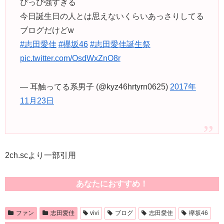
ぴっぴ強すぎる
今日誕生日の人とは思えないくらいあっさりしてる
ブログだけどw
#志田愛佳
#欅坂46
#志田愛佳誕生祭
pic.twitter.com/OsdWxZnO8r
— 耳触ってる系男子 (@kyz46hrtyrn0625)
2017年
11月23日
2ch.scより一部引用
あなたにおすすめ！
ファン
志田愛佳
vivi
ブログ
志田愛佳
欅坂46