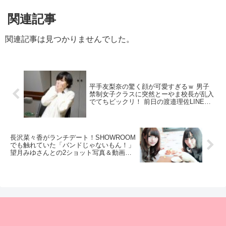
関連記事
関連記事は見つかりませんでした。
平手友梨奈の驚く顔が可愛すぎるｗ 男子
禁制女子クラスに突然とーやま校長が乱入
でてちビックリ！ 前日の渡邉理佐LINE裏
話も【SCHOOL OF LOCK! / GIRLS
LOCKS 】
長沢菜々香がランチデート！SHOWROOM
でも触れていた「バンドじゃないもん！」
望月みゆさんとの2ショット写真＆動画が
公開！なーこの交友関係凄いなｗ【欅坂
46】