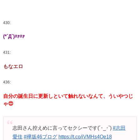
430:
(*´Д`)ﾊｧﾊｧ
431:
もなエロ
436:
自分の誕生日に更新しといて触れないなんて、ういやつじ
ゃ😍
志田さん控えめに言ってセクシーです(´･_･`)
#志田
愛佳
#欅坂46ブログ
https://t.co/iVMHs4Oe18