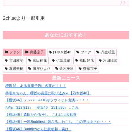
2ch.scより一部引用
あなたにおすすめ！
ファン
齊藤京子
けやき坂46
ブログ
丹生明里
宮田愛萌
富田鈴花
小坂菜緒
松田好花
河田陽菜
渡邉美穂
濱岸ひより
金村美玖
齊藤京子
最新ニュース
櫻坂46、ある番組予告に名前が！！！
林瑠奈ちゃん、櫻坂の楽屋に殴り込みｗ【乃木坂46】
【櫻坂46】メンバー＆OGがラヴィット出演へ！！！
≠ME『313,813』 櫻坂46『251,590』←これ
【櫻坂46】森田ひかる推し、これには大歓喜
【櫻坂46】一部Buddiesに刺さる... わこち、この姿はまさか・・・
【櫻坂46】Buddiesから注意喚起←実は...