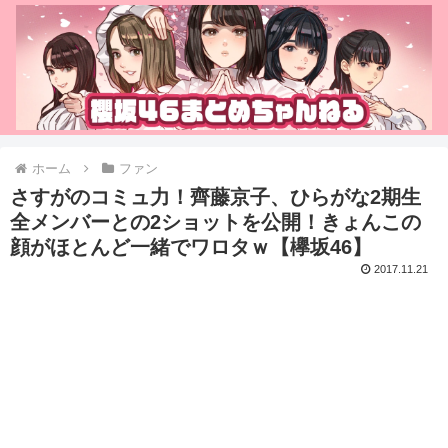
ホーム
ファン
さすがのコミュ力！齊藤京子、ひらがな2期生
全メンバーとの2ショットを公開！きょんこの
顔がほとんど一緒でワロタｗ【欅坂46】
2017.11.21