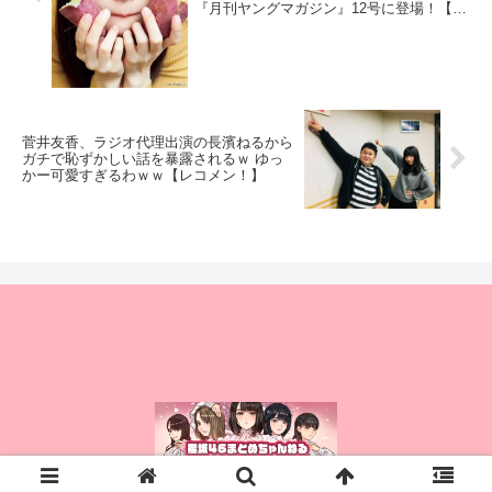
『月刊ヤングマガジン』12号に登場！【欅
坂46】
菅井友香、ラジオ代理出演の長濱ねるから
ガチで恥ずかしい話を暴露されるｗ ゆっ
かー可愛すぎるわｗｗ【レコメン！】
© 2015 櫻坂46まとめちゃんねる.