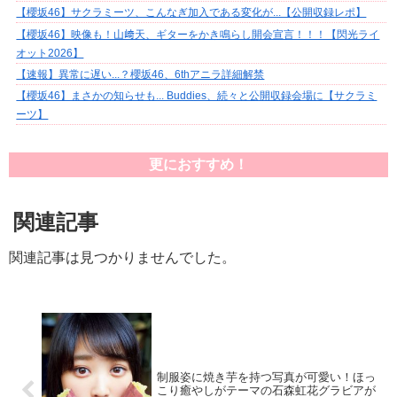
【櫻坂46】サクラミーツ、こんなぎ加入である変化が...【公開収録レポ】
【櫻坂46】映像も！山﨑天、ギターをかき鳴らし開会宣言！！！【閃光ライ
オット2026】
【速報】異常に遅い...？櫻坂46、6thアニラ詳細解禁
【櫻坂46】まさかの知らせも... Buddies、続々と公開収録会場に【サクラミ
ーツ】
更におすすめ！
関連記事
関連記事は見つかりませんでした。
制服姿に焼き芋を持つ写真が可愛い！ほっ
こり癒やしがテーマの石森虹花グラビアが