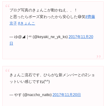
ブログ写真のきょんこが動かねえ、、！
と思ったらポーズ変わったから安心した😅笑
#齊藤
京子
#きょんこ
— ゆ@◢ ￨⁴⁶ (@keyaki_rw_yk_ks)
2017年11月20
日
きょんこ流石です、ひらがな新メンバーとの2ショ
ットいい感じですね(^^)
— やす (@naccho_natto)
2017年11月20日