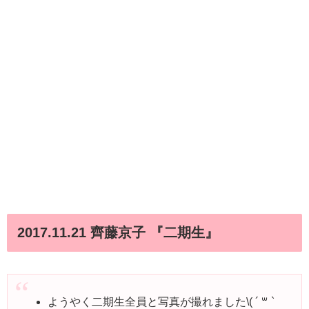
2017.11.21 齊藤京子 『二期生』
ようやく二期生全員と写真が撮れました\( ´ ꒳ `