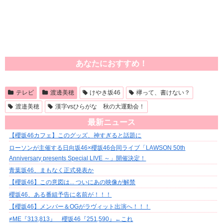
あなたにおすすめ！
テレビ
渡邊美穂
けやき坂46
欅って、書けない？
渡邉美穂
漢字vsひらがな 秋の大運動会！
最新ニュース
【櫻坂46カフェ】このグッズ、神すぎると話題に
ローソンが主催する日向坂46×櫻坂46合同ライブ「LAWSON 50th
Anniversary presents Special LIVE ～」開催決定！
青葉坂46、まもなく正式発表か
【櫻坂46】この意図は... ついにあの映像が解禁
櫻坂46、ある番組予告に名前が！！！
【櫻坂46】メンバー＆OGがラヴィット出演へ！！！
≠ME『313,813』 櫻坂46『251,590』←これ