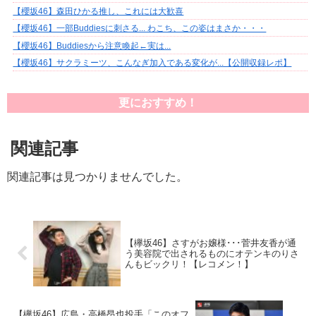
【櫻坂46】森田ひかる推し、これには大歓喜
【櫻坂46】一部Buddiesに刺さる... わこち、この姿はまさか・・・
【櫻坂46】Buddiesから注意喚起←実は...
【櫻坂46】サクラミーツ、こんなぎ加入である変化が...【公開収録レポ】
更におすすめ！
関連記事
関連記事は見つかりませんでした。
【欅坂46】さすがお嬢様･･･菅井友香が通
う美容院で出されるものにオテンキのりさ
んもビックリ！【レコメン！】
【欅坂46】広島・高橋昂也投手「このオフ