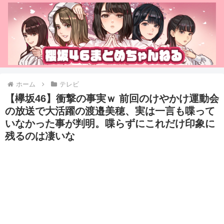
ホーム
テレビ
【欅坂46】衝撃の事実ｗ 前回のけやかけ運動会
の放送で大活躍の渡邉美穂、実は一言も喋って
いなかった事が判明。喋らずにこれだけ印象に
残るのは凄いな