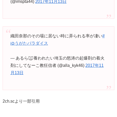
(@imspta44)
2017年11月13日
織田奈那のその場に居ない時に弄られる率が凄い
#
ゆうがたパラダイス
— あるら◢͟￨養われたい埼玉の怒涛の起爆剤の着火
剤にしてなーこ教狂信者 (@alla_kyk46)
2017年11
月13日
2ch.scより一部引用