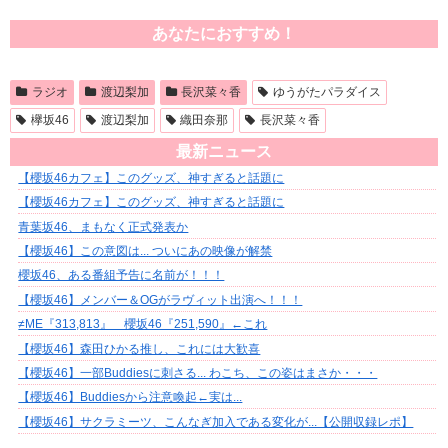
あなたにおすすめ！
ラジオ
渡辺梨加
長沢菜々香
ゆうがたパラダイス
欅坂46
渡辺梨加
織田奈那
長沢菜々香
最新ニュース
【櫻坂46カフェ】このグッズ、神すぎると話題に
【櫻坂46カフェ】このグッズ、神すぎると話題に
青葉坂46、まもなく正式発表か
【櫻坂46】この意図は... ついにあの映像が解禁
櫻坂46、ある番組予告に名前が！！！
【櫻坂46】メンバー＆OGがラヴィット出演へ！！！
≠ME『313,813』 櫻坂46『251,590』←これ
【櫻坂46】森田ひかる推し、これには大歓喜
【櫻坂46】一部Buddiesに刺さる... わこち、この姿はまさか・・・
【櫻坂46】Buddiesから注意喚起←実は...
【櫻坂46】サクラミーツ、こんなぎ加入である変化が...【公開収録レポ】