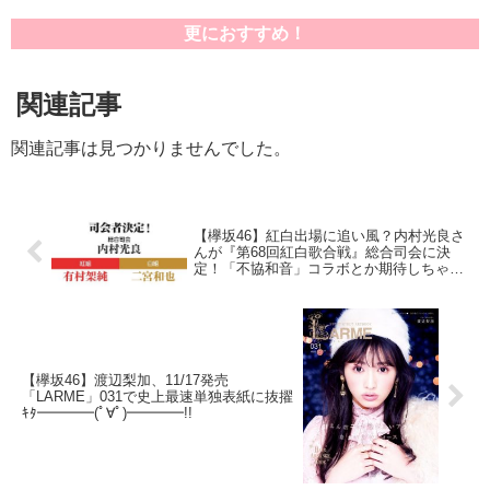
更におすすめ！
関連記事
関連記事は見つかりませんでした。
【欅坂46】紅白出場に追い風？内村光良さ
んが『第68回紅白歌合戦』総合司会に決
定！「不協和音」コラボとか期待しちゃう
な
【欅坂46】渡辺梨加、11/17発売
「LARME」031で史上最速単独表紙に抜擢
ｷﾀ━━━━(ﾟ∀ﾟ)━━━━!!