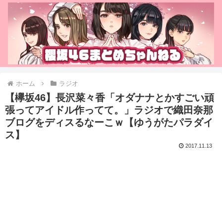
ホーム
ラジオ
【欅坂46】長沢菜々香「オダナナとかすごい頑
張ってアイドル作ってて。」ラジオで織田奈那
ブログをディスるなーこｗ【ゆうがたパラダイ
ス】
2017.11.13