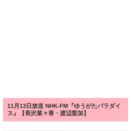
11月13日放送 NHK-FM『ゆうがたパラダイ
ス』【長沢菜々香・渡辺梨加】