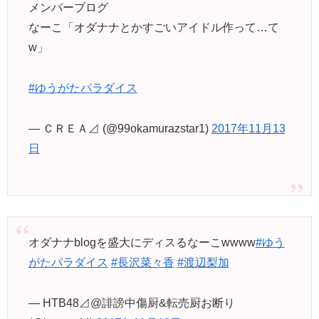
メンバーブログ
なーこ「オダナナとかすごいアイドル作って…て
w」
#ゆうがたパラダイス
— ＣＲＥＡ⊿ (@99okamurazstar1)
2017年11月13
日
オダナナblogを盛大にディスるなーこwwww
#ゆう
がたパラダイス
#長沢菜々香
#渡辺梨加
— HTB48⊿@誹謗中傷厨&転売厨お断り