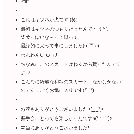
3部!!
これはキツネか犬です!(笑)
最初はキツネのつもりだったんですけど、
柴犬っぽいな～って思って、
最終的に犬って事にしました(o´罒`o)
わんわん∪･ω･∪
ちなみにこのスカートはねるから貰ったんです
よ♡
こんなに綺麗な和柄のスカート、なかなかない
のですっごくお気に入りです(*´˘`*)
お花もありがとうございました<(_ _*)>
握手会、とっても楽しかったです٩(*˙︶˙*)۶
本当にありがとうございました!