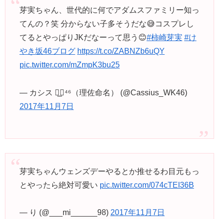
芽実ちゃん、世代的に何でアダムスファミリー知っ
てんの？笑 分からない子多そうだな😅コスプレし
てるとやっぱりJKだなーって思う😊
#柿崎芽実
#け
やき坂46ブログ
https://t.co/ZABNZb6uQY
pic.twitter.com/mZmpK3bu25
— カシス ◢͟￨⁴⁶（理佐命名） (@Cassius_WK46)
2017年11月7日
芽実ちゃんウェンズデーやるとか推せるわ目元もっ
とやったら絶対可愛い
pic.twitter.com/074cTEI36B
— り (@___mi______98)
2017年11月7日