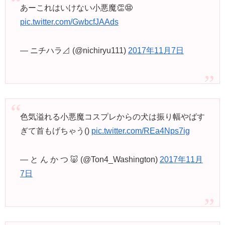
あーこれはいけない小悪魔👏😨
pic.twitter.com/GwbcfJAAds
— ニチハラ⊿ (@nichiryu111)
2017年11月7日
色気溢れる小悪魔コスプレからの犬は振り幅やばす
ぎて首もげちゃう()
pic.twitter.com/REa4Nps7ig
— と ん か つ 🐷 (@Ton4_Washington)
2017年11月
7日