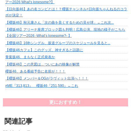
アー2026 What’s lonesome?】
【日向坂46】あの名コンビとは！？櫻坂チャンネル×日向坂ちゃんねるのコラ
ボが決定！
【櫻坂46】秋元康さん「次の曲を良くするための見せ球」←これ次...
【櫻坂46】アリーナ座席ブロック図も判明！広島公演、現地の様子がこちら
【全国ツアー2026 -What’s lonesome?- 】
【櫻坂46】16thシングル、坂道グループのスケジュールを見ると...
【櫻坂46カフェ】このグッズ、神すぎると話題に
青葉坂46、まもなく正式発表か
【櫻坂46】この意図は... ついにあの映像が解禁
櫻坂46、ある番組予告に名前が！！！
【櫻坂46】メンバー＆OGがラヴィット出演へ！！！
≠ME『313,813』 櫻坂46『251,590』←これ
更におすすめ！
関連記事