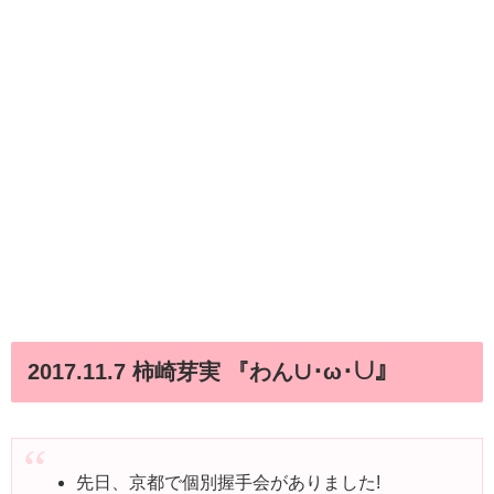
2017.11.7 柿崎芽実 『わん∪･ω･∪』
先日、京都で個別握手会がありました!