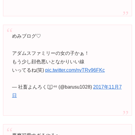
めみブログ♡
アダムスファミリーの女の子かぁ！
もう少し顔色悪いとなかりいい線
いってるね(笑)
pic.twitter.com/nvTRv96FKc
— 社畜よんろく◢͟￨⁴⁶ (@barusu1028)
2017年11月7
日