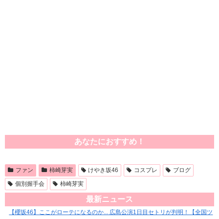
あなたにおすすめ！
ファン
柿崎芽実
けやき坂46
コスプレ
ブログ
個別握手会
柿崎芽実
最新ニュース
【櫻坂46】ここがローテになるのか... 広島公演1日目セトリが判明！【全国ツ