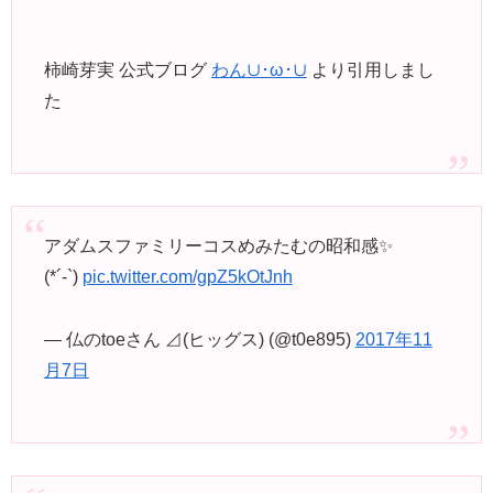
柿崎芽実 公式ブログ
わん∪･ω･∪
より引用しまし
た
アダムスファミリーコスめみたむの昭和感✨
(*´-`)
pic.twitter.com/gpZ5kOtJnh
— 仏のtoeさん ⊿(ヒッグス) (@t0e895)
2017年11
月7日