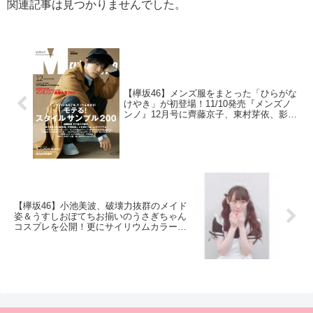
関連記事は見つかりませんでした。
【欅坂46】メンズ服をまとった「ひらがな
けやき」が初登場！11/10発売『メンズノ
ンノ』12月号に齊藤京子、東村芽依、影山
優佳、佐々木久美、高本彩花、加藤史帆が
登場
【欅坂46】小池美波、破壊力抜群のメイド
姿＆うすしおぽてちお揃いのうさぎちゃん
コスプレを公開！更にサイリウムカラー変
更のお願いも