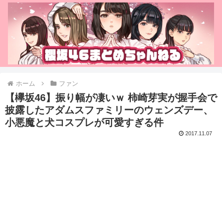
ホーム
ファン
【欅坂46】振り幅が凄いｗ 柿崎芽実が握手会で
披露したアダムスファミリーのウェンズデー、
小悪魔と犬コスプレが可愛すぎる件
2017.11.07