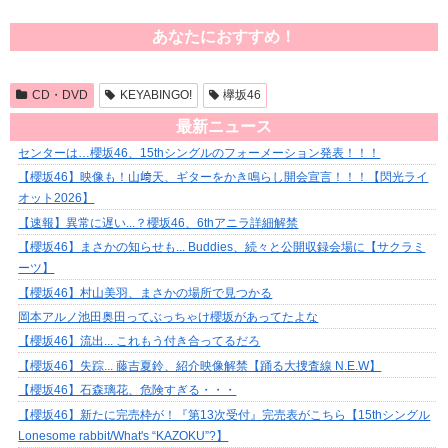
あなたにおすすめ！
CD・DVD
KEYABINGO!
欅坂46
最新ニュース
センターは…櫻坂46、15thシングルのフォーメーション発表！！！
【櫻坂46】映像も！山﨑天、ギターをかき鳴らし開会宣言！！！【閃光ライ
オット2026】
【速報】異常に遅い...？櫻坂46、6thアニラ詳細解禁
【櫻坂46】まさかの知らせも... Buddies、続々と公開収録会場に【サクラミ
ーツ】
【櫻坂46】村山美羽、まさかの場所で見つかる
岡本アルノ池田奥田ってぶっちゃけ櫻坂があってたよな
【櫻坂46】流出... これもう付き合ってるだろ
【櫻坂46】失踪... 藤吉夏鈴、紹介映像解禁【踊る大捜査線 N.E.W】
【櫻坂46】石森璃花、危険すぎる・・・
【櫻坂46】新たに完売枠が！『第13次受付』完売表がこちら【15thシングル
Lonesome rabbit/What's “KAZOKU”?】