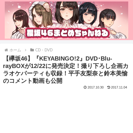
ホーム
CD・DVD
【欅坂46】『KEYABINGO!2』DVD･Blu-
rayBOXが12/22に発売決定！撮り下ろし企画カ
ラオケパーティも収録！平手友梨奈と鈴本美愉
のコメント動画も公開
2017.10.30
2017.11.04