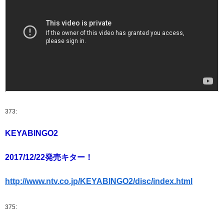
373:
KEYABINGO2
2017/12/22発売キター！
http://www.ntv.co.jp/KEYABINGO2/disc/index.html
375: