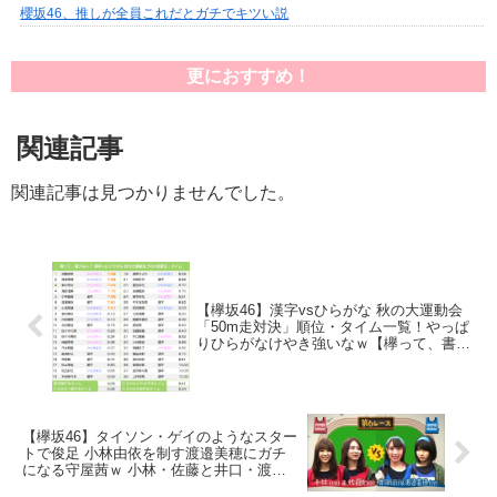
櫻坂46、推しが全員これだとガチでキツい説
更におすすめ！
関連記事
関連記事は見つかりませんでした。
【欅坂46】漢字vsひらがな 秋の大運動会
「50m走対決」順位・タイム一覧！やっぱ
りひらがなけやき強いなｗ【欅って、書け
ない？】
【欅坂46】タイソン・ゲイのようなスター
トで俊足 小林由依を制す渡邉美穂にガチ
になる守屋茜ｗ 小林・佐藤と井口・渡邉
の50m走対決【欅って、書けない？】