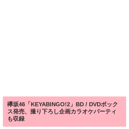
欅坂46「KEYABINGO!2」BD / DVDボック
ス発売、撮り下ろし企画カラオケパーティ
も収録