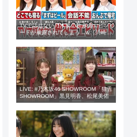
TVで話せない乃木坂の飲み会エピソ
ードが暴露されてしまう…w（川崎
桜、中西アルノ、梅澤美波、山下美
月、他）
LIVE: #乃木坂46 SHOWROOM「猫舌
SHOWROOM」黒見明香、松尾美佑