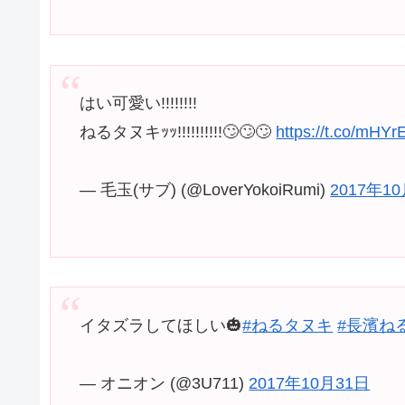
はい可愛い!!!!!!!!
ねるタヌキｯｯ!!!!!!!!!!🙄🙄🙄
https://t.co/mHYr
— 毛玉(サブ) (@LoverYokoiRumi)
2017年1
イタズラしてほしい🎃
#ねるタヌキ
#長濱ね
— オニオン (@3U711)
2017年10月31日