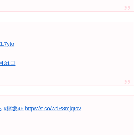
EL7yto
0月31日
る
#欅坂46
https://t.co/wdP3mjqIov