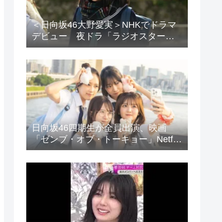
＜日向坂46大野愛実＞NHKでドラマ
デビュー 夜ドラ「ラジオスター」
登場に「かわいさハンパない」「演
技上手じゃん！」の声
日向坂46四期生が全員出演、映画
「ゼンブ・オブ・トーキョー」Netflix
で配信