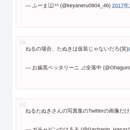
— ふーま◢͟￨⁴⁶ (@keyaneru0904_46)
2017年
ねるの場合、たぬきは仮装じゃないだろ(笑)
— お歯黒ベッタリーニ ⊿全落中 (@Ohaguro_b
ねるたぬきさんの写真集のTwitterの画像
— ガチャピンのはるる (@Gachapin_Haruru