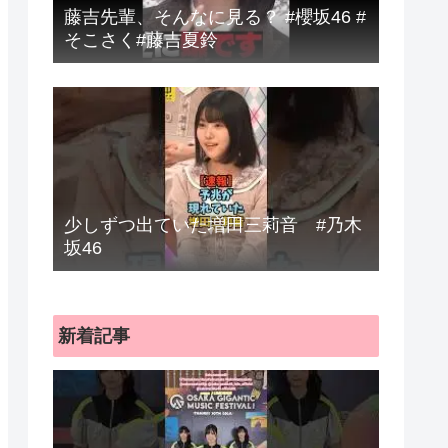
藤吉先輩、そんなに見る？ #櫻坂46 #
そこさく#藤吉夏鈴
少しずつ出ていた増田三莉音 #乃木
坂46
新着記事