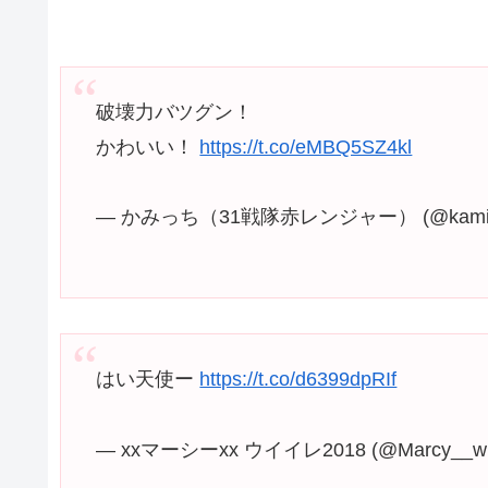
破壊力バツグン！
かわいい！
https://t.co/eMBQ5SZ4kl
— かみっち（31戦隊赤レンジャー） (@kamich
はい天使ー
https://t.co/d6399dpRIf
— xxマーシーxx ウイイレ2018 (@Marcy__wi