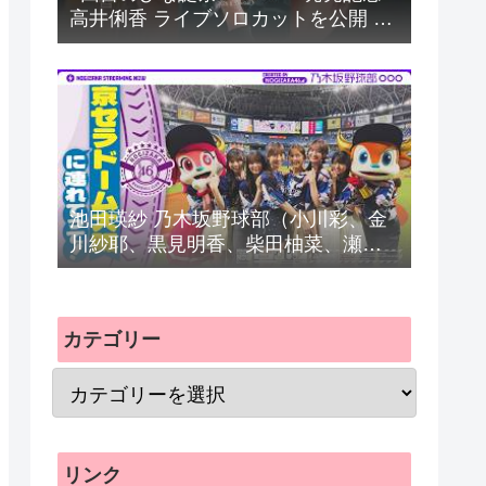
高井俐香 ライブソロカットを公開 #
日向坂46 #hinatazaka46 #
池田瑛紗 乃木坂野球部（小川彩、金
川紗耶、黒見明香、柴田柚菜、瀬戸
口心月、長嶋凛桜）の楽曲「パシフ
ィの反応まとめ
カテゴリー
リンク