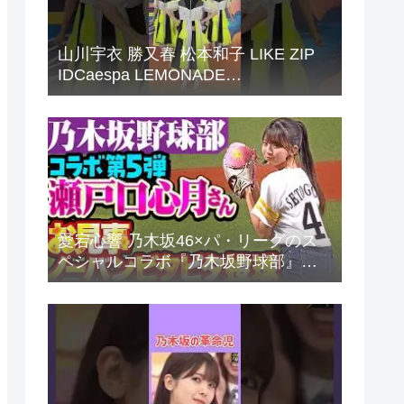
山川宇衣 勝又春 松本和子 LIKE ZIP
IDCaespa LEMONADE
Sakurazaka46
愛宕心響 乃木坂46×パ・リーグのス
ペシャルコラボ『乃木坂野球部』。
パ・リーグ6球団とパシフィックリの
反応まとめ