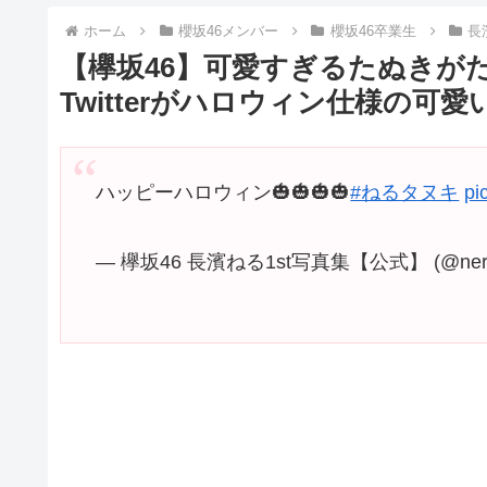
ホーム
櫻坂46メンバー
櫻坂46卒業生
長
【欅坂46】可愛すぎるたぬきが
Twitterがハロウィン仕様の可
ハッピーハロウィン🎃🎃🎃🎃
#ねるタヌキ
pi
— 欅坂46 長濱ねる1st写真集【公式】 (@neru_