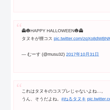
👻🎃HAPPY HALLOWEEN🎃👻
タヌキが狸コス
pic.twitter.com/zqXo8dWBN
— むーす (@musu32)
2017年10月31日
これはタヌキのコスプレじゃないよね…。
うん、そうだよね。
#ねるタヌキ
pic.twitte