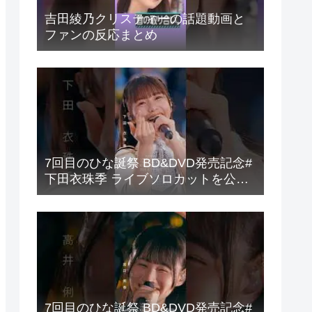
吉田綾乃クリスティーの話題動画と
ファンの反応まとめ
7回目のひな誕祭 BD&DVD発売記念#
下田衣珠季 ライブソロカットを公開
#日向坂46 #hinatazaka46 #
7回目のひな誕祭 BD&DVD発売記念#