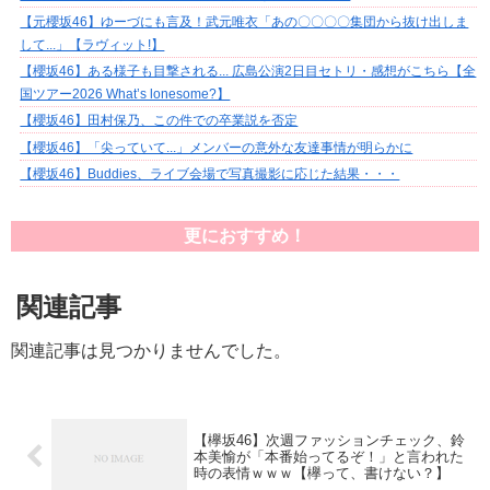
【元櫻坂46】ゆーづにも言及！武元唯衣「あの〇〇〇〇集団から抜け出しま
して...」【ラヴィット!】
【櫻坂46】ある様子も目撃される... 広島公演2日目セトリ・感想がこちら【全
国ツアー2026 What’s lonesome?】
【櫻坂46】田村保乃、この件での卒業説を否定
【櫻坂46】「尖っていて...」メンバーの意外な友達事情が明らかに
【櫻坂46】Buddies、ライブ会場で写真撮影に応じた結果・・・
更におすすめ！
関連記事
関連記事は見つかりませんでした。
【欅坂46】次週ファッションチェック、鈴
本美愉が「本番始ってるぞ！」と言われた
時の表情ｗｗｗ【欅って、書けない？】