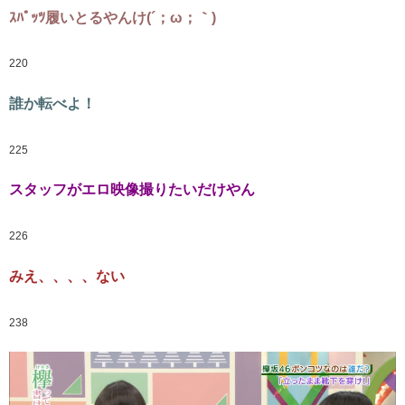
ｽﾊﾟｯﾂ履いとるやんけ(´；ω；｀)
220
誰か転べよ！
225
スタッフがエロ映像撮りたいだけやん
226
みえ、、、、ない
238