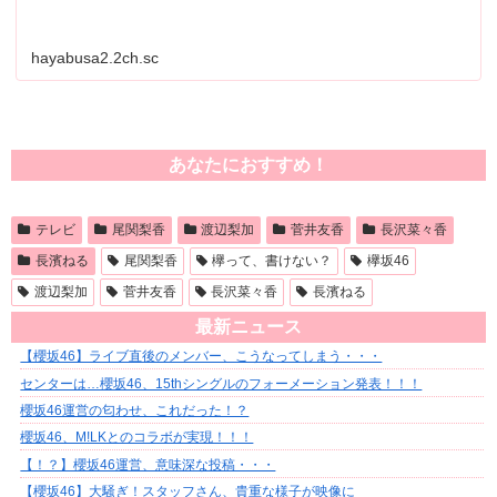
hayabusa2.2ch.sc
あなたにおすすめ！
テレビ
尾関梨香
渡辺梨加
菅井友香
長沢菜々香
長濱ねる
尾関梨香
欅って、書けない？
欅坂46
渡辺梨加
菅井友香
長沢菜々香
長濱ねる
最新ニュース
【櫻坂46】ライブ直後のメンバー、こうなってしまう・・・
センターは…櫻坂46、15thシングルのフォーメーション発表！！！
櫻坂46運営の匂わせ、これだった！？
櫻坂46、M!LKとのコラボが実現！！！
【！？】櫻坂46運営、意味深な投稿・・・
【櫻坂46】大騒ぎ！スタッフさん、貴重な様子が映像に