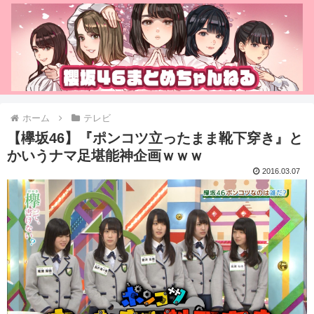
ホーム
テレビ
【欅坂46】『ポンコツ立ったまま靴下穿き』と
かいうナマ足堪能神企画ｗｗｗ
2016.03.07