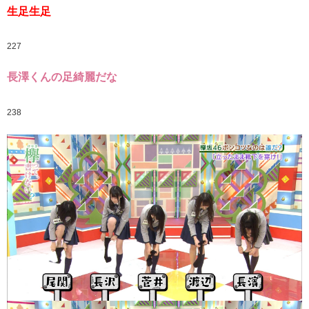
生足生足
227
長澤くんの足綺麗だな
238