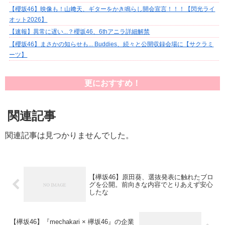
【櫻坂46】映像も！山﨑天、ギターをかき鳴らし開会宣言！！！【閃光ライ
オット2026】
【速報】異常に遅い...？櫻坂46、6thアニラ詳細解禁
【櫻坂46】まさかの知らせも... Buddies、続々と公開収録会場に【サクラミ
ーツ】
更におすすめ！
関連記事
関連記事は見つかりませんでした。
【欅坂46】原田葵、選抜発表に触れたブロ
グを公開。前向きな内容でとりあえず安心
したな
【欅坂46】『mechakari × 欅坂46』の企業