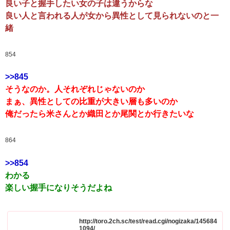
良い子と握手したい女の子は違うからな
良い人と言われる人が女から異性として見られないのと一
緒
854
>>845
そうなのか。人それぞれじゃないのか
まぁ、異性としての比重が大きい層も多いのか
俺だったら米さんとか織田とか尾関とか行きたいな
864
>>854
わかる
楽しい握手になりそうだよね
http://toro.2ch.sc/test/read.cgi/nogizaka/145684
1094/