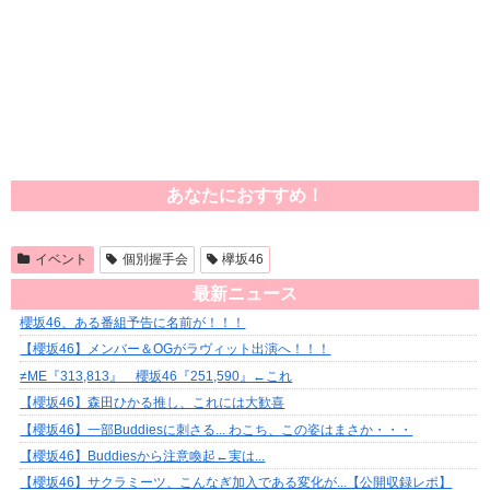
あなたにおすすめ！
イベント
個別握手会
欅坂46
最新ニュース
櫻坂46、ある番組予告に名前が！！！
【櫻坂46】メンバー＆OGがラヴィット出演へ！！！
≠ME『313,813』 櫻坂46『251,590』←これ
【櫻坂46】森田ひかる推し、これには大歓喜
【櫻坂46】一部Buddiesに刺さる... わこち、この姿はまさか・・・
【櫻坂46】Buddiesから注意喚起←実は...
【櫻坂46】サクラミーツ、こんなぎ加入である変化が...【公開収録レポ】