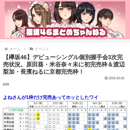
ホーム
イベント
【欅坂46】デビューシングル個別握手会3次完
売状況。原田葵・米谷奈々未に初完売枠＆渡辺
梨加・長濱ねるに京都完売枠！
2016.03.03
699
よねさんが1枠だけ完売あってホッとしたワイ