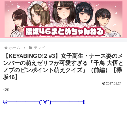
ホーム
テレビ
【KEYABINGO!2 #3】女子高生・ナース姿のメ
ンバーの萌えゼリフが可愛すぎる「千鳥 大悟と
ノブのピンポイント萌えクイズ」（前編）【欅
坂46】
2017.01.24
408
ｷﾀ━━━━━━━(ﾟ∀ﾟ)━━━━━━━!!