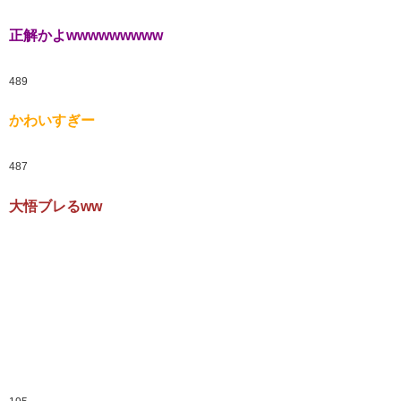
正解かよwwwwwwwww
489
かわいすぎー
487
大悟ブレるww