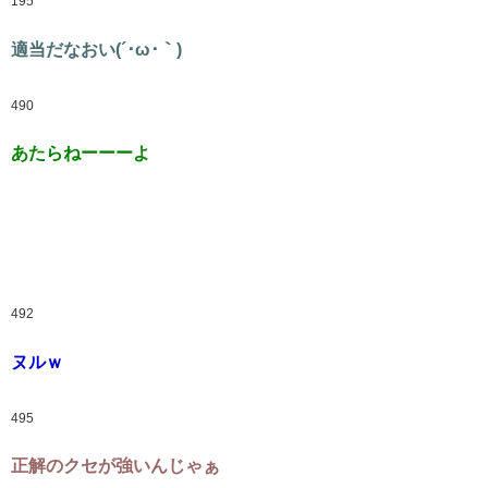
195
適当だなおい(´･ω･｀)
490
あたらねーーーよ
492
ヌルｗ
495
正解のクセが強いんじゃぁ