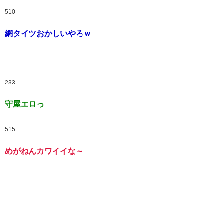
510
網タイツおかしいやろｗ
233
守屋エロっ
515
めがねんカワイイな～