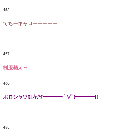
453
てちーキャローーーーー
457
制服萌え～
460
ポロシャツ虹花ｷﾀ━━━━(ﾟ∀ﾟ)━━━━!!
455