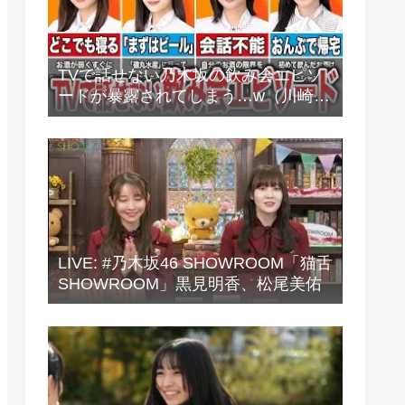
TVで話せない乃木坂の飲み会エピソ
ードが暴露されてしまう…w（川崎
桜、中西アルノ、梅澤美波、山下美
月、他）
LIVE: #乃木坂46 SHOWROOM「猫舌
SHOWROOM」黒見明香、松尾美佑