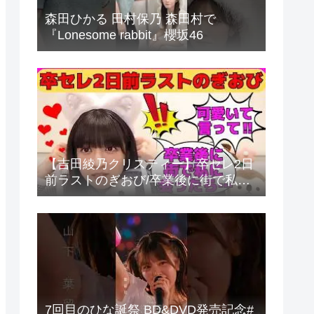
森田ひかる 田村保乃 森田村で
『Lonesome rabbit』櫻坂46
【吉田綾乃クリスティー】卒セレ2日
前ラストのぎおび/卒業後に街で私に
会ったら…/最後に重い女になるあや
てぃー/実はオタにストーキングして
いたあやてぃー/文字起こし（乃木坂
46・のぎおび）
7回目のひな誕祭 BD&DVD発売記念#