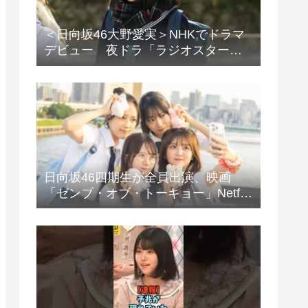
＜日向坂46大野愛実＞NHKでドラマ
デビュー 夜ドラ「ラジオスター」
登場に「かわいさハンパない」「演
技上手じゃん！」の声
日向坂46四期生が全員出演、映画
「ゼンブ・オブ・トーキョー」Netflix
で配信