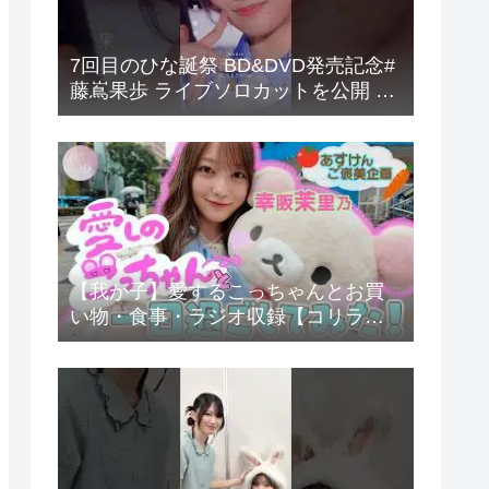
7回目のひな誕祭 BD&DVD発売記念#
藤嶌果歩 ライブソロカットを公開 #
日向坂46 #hinatazaka46 #
【我が子】愛するこっちゃんとお買
い物・食事・ラジオ収録【コリラッ
クマ】