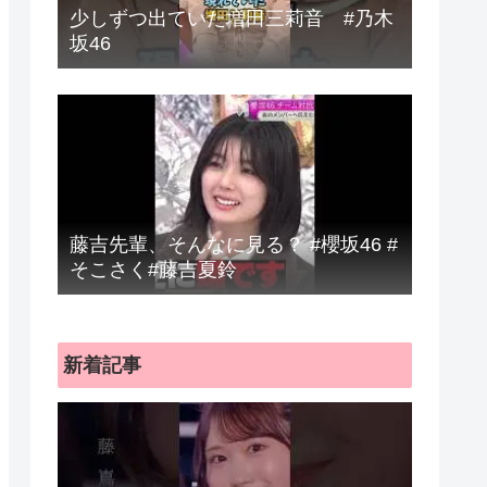
少しずつ出ていた増田三莉音 #乃木
坂46
藤吉先輩、そんなに見る？ #櫻坂46 #
そこさく#藤吉夏鈴
新着記事