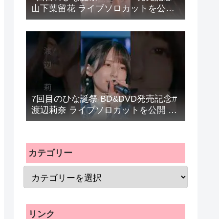
山下葉留花 ライブソロカットを公開
#日向坂46 #hinatazaka46 #
7回目のひな誕祭 BD&DVD発売記念#
渡辺莉奈 ライブソロカットを公開 #
日向坂46 #hinatazaka46 #
カテゴリー
リンク