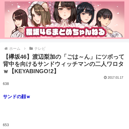
ホーム
テレビ
【欅坂46】渡辺梨加の「ごは～ん」にツボって
背中を向けるサンドウィッチマンの二人ワロタ
ｗ【KEYABINGO!2】
2017.01.17
638
サンドの顔ｗ
653