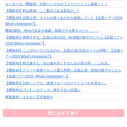
センターは…櫻坂46、15thシングルのフォーメーション発表！！！
【櫻坂46】村山美羽、ここ数日である変化が...？
【櫻坂46】広島公演、まさかの形であの方が参戦していた【全国ツアー2026
What’s lonesome?】
櫻坂4期生、色白の生足を披露....我慢できる男０人だろ・・・
【櫻坂46】神席すぎる... 広島公演1日目、終演後の様子がこちら【全国ツアー
2026 What’s lonesome?】
【櫻坂46】ここがローテになるのか... 広島公演1日目セトリが判明！【全国ツ
アー2026 What’s lonesome?】
【櫻坂46】秋元康さん「次の曲を良くするための見せ球」←これ次...
【櫻坂46】アリーナ座席ブロック図も判明！広島公演、現地の様子がこちら
【全国ツアー2026 -What’s lonesome?- 】
【櫻坂46】16thシングル、坂道グループのスケジュールを見ると...
【櫻坂46カフェ】このグッズ、神すぎると話題に
青葉坂46、まもなく正式発表か
更におすすめ！