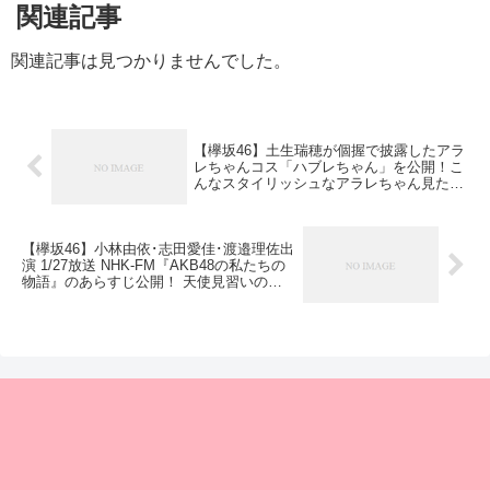
関連記事
関連記事は見つかりませんでした。
【欅坂46】土生瑞穂が個握で披露したアラ
レちゃんコス「ハブレちゃん」を公開！こ
んなスタイリッシュなアラレちゃん見たこ
とないなｗ
【欅坂46】小林由依･志田愛佳･渡邉理佐出
演 1/27放送 NHK-FM『AKB48の私たちの
物語』のあらすじ公開！ 天使見習いのマ
ナカ、理佐男と由依カップルのお話