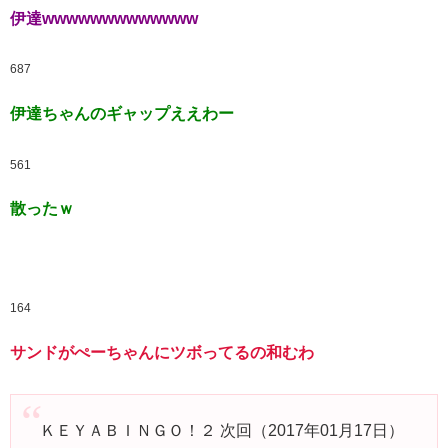
伊達wwwwwwwwwwwww
687
伊達ちゃんのギャップええわー
561
散ったｗ
164
サンドがぺーちゃんにツボってるの和むわ
ＫＥＹＡＢＩＮＧＯ！２ 次回（2017年01月17日）