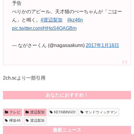
予告
べりかのアピール。天才猫のぺーちゃんが「ごはー
ん」と鳴く。
#渡辺梨加
#kz46n
pic.twitter.com/HHpS4QAGBm
— ながさーくん (@nagasaakunn)
2017年1月16日
2ch.scより一部引用
あなたにおすすめ！
テレビ
渡辺梨加
KEYABINGO!
サンドウィッチマン
欅坂46
渡辺梨加
最新ニュース