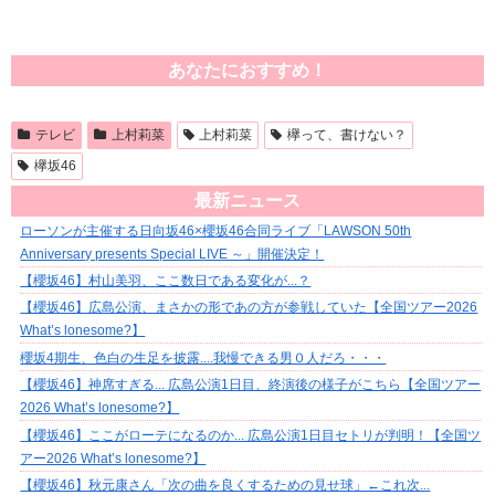
あなたにおすすめ！
テレビ
上村莉菜
上村莉菜
欅って、書けない？
欅坂46
最新ニュース
ローソンが主催する日向坂46×櫻坂46合同ライブ「LAWSON 50th
Anniversary presents Special LIVE ～」開催決定！
【櫻坂46】村山美羽、ここ数日である変化が...？
【櫻坂46】広島公演、まさかの形であの方が参戦していた【全国ツアー2026
What’s lonesome?】
櫻坂4期生、色白の生足を披露....我慢できる男０人だろ・・・
【櫻坂46】神席すぎる... 広島公演1日目、終演後の様子がこちら【全国ツアー
2026 What’s lonesome?】
【櫻坂46】ここがローテになるのか... 広島公演1日目セトリが判明！【全国ツ
アー2026 What’s lonesome?】
【櫻坂46】秋元康さん「次の曲を良くするための見せ球」←これ次...