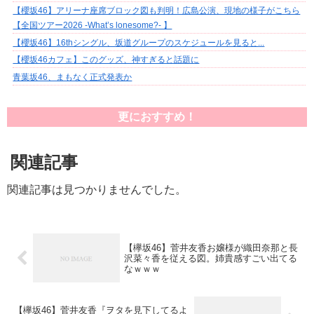
【櫻坂46】アリーナ座席ブロック図も判明！広島公演、現地の様子がこちら
【全国ツアー2026 -What’s lonesome?- 】
【櫻坂46】16thシングル、坂道グループのスケジュールを見ると...
【櫻坂46カフェ】このグッズ、神すぎると話題に
青葉坂46、まもなく正式発表か
更におすすめ！
関連記事
関連記事は見つかりませんでした。
【欅坂46】菅井友香お嬢様が織田奈那と長
沢菜々香を従える図。姉貴感すごい出てる
なｗｗｗ
【欅坂46】菅井友香『ヲタを見下してるよ