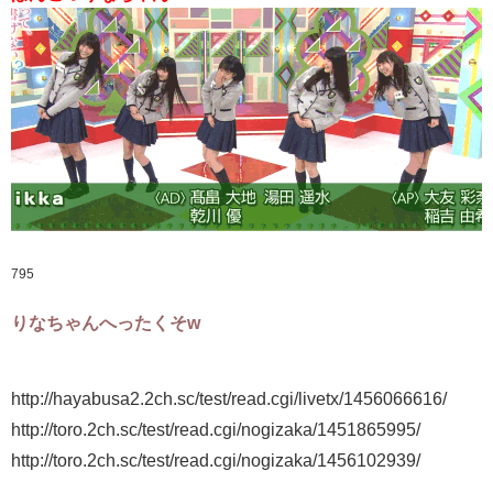
795
りなちゃんへったくそw
http://hayabusa2.2ch.sc/test/read.cgi/livetx/1456066616/
http://toro.2ch.sc/test/read.cgi/nogizaka/1451865995/
http://toro.2ch.sc/test/read.cgi/nogizaka/1456102939/