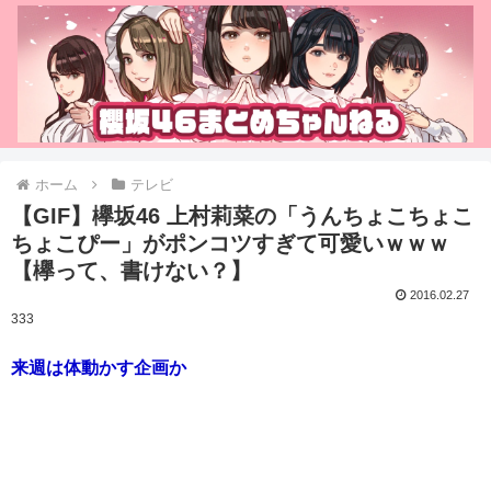
ホーム
テレビ
【GIF】欅坂46 上村莉菜の「うんちょこちょこ
ちょこぴー」がポンコツすぎて可愛いｗｗｗ
【欅って、書けない？】
2016.02.27
333
来週は体動かす企画か