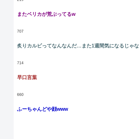
またベリカが荒ぶってるw
707
炙りカルビってなんなんだ…また1週間気になるじゃ
714
早口言葉
660
ふーちゃんどや顔www