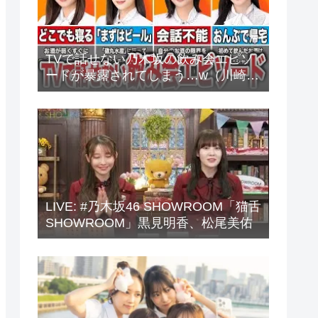
TVで話せない乃木坂の飲み会エピソ
ードが暴露されてしまう…w（川崎
桜、中西アルノ、梅澤美波、山下美
月、他）
LIVE: #乃木坂46 SHOWROOM「猫舌
SHOWROOM」黒見明香、松尾美佑