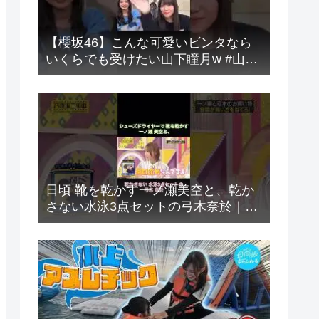
​【櫻坂46】こんな可愛いビンタなら
いくらでも受けたい山下瞳月w #山下
瞳月 #谷口愛季 #森田ひかる #櫻坂46
日頃 靴を乾かす一ノ瀬美空と、乾か
さない水泳3点セットの弓木奈於｜乃
木坂46 バナナマン【乃木坂工事中】
【チーム対抗！これいくら金？】