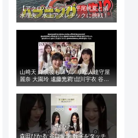
【アクロバティック】平尾帆夏と清
水理央、水上アスレチックに挑戦！
山﨑天 終演後もノリノリな人達守屋
麗奈 大園玲 遠藤光莉 山川宇衣 谷口
愛季 幸阪茉里乃 小島凪紗 松本和子
目黒陽色 小田倉麗奈 中川智尋 櫻坂
46 ツアー 広島公演
森田ひかる 谷口愛季 数字をタッチ