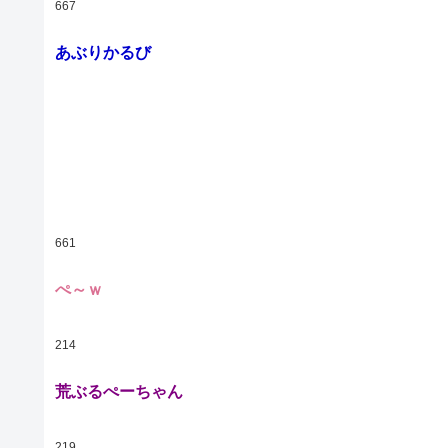
667
あぶりかるび
661
ぺ～ｗ
214
荒ぶるぺーちゃん
219