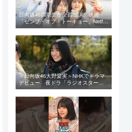
日向坂46四期生が全員出演、映画
「ゼンブ・オブ・トーキョー」Netflix
で配信
＜日向坂46大野愛実＞NHKでドラマ
デビュー 夜ドラ「ラジオスター」
登場に「かわいさハンパない」「演
技上手じゃん！」の声