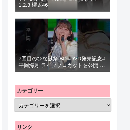
1.2.3 櫻坂46
7回目のひな誕祭 BD&DVD発売記念#
平岡海月 ライブソロカットを公開 #
日向坂46 #hinatazaka46 #
カテゴリー
リンク