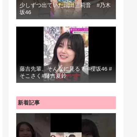
少しずつ出ていた増田三莉音 #乃木
坂46
藤吉先輩、そんなに見る？ #櫻坂46 #
そこさく#藤吉夏鈴
新着記事