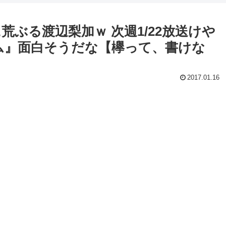
荒ぶる渡辺梨加ｗ 次週1/22放送けや
ム』面白そうだな【欅って、書けな
2017.01.16