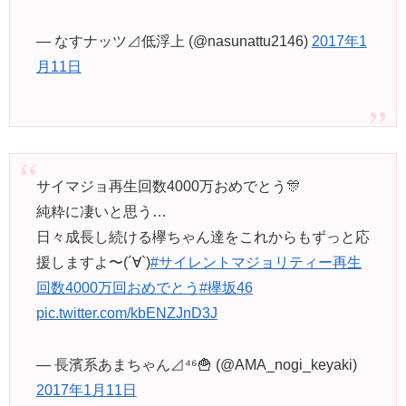
— なすナッツ⊿低浮上 (@nasunattu2146)
2017年1
月11日
サイマジョ再生回数4000万おめでとう🎊
純粋に凄いと思う…
日々成長し続ける欅ちゃん達をこれからもずっと応
援しますよ〜(´∀`)
#サイレントマジョリティー再生
回数4000万回おめでとう
#欅坂46
pic.twitter.com/kbENZJnD3J
— 長濱系あまちゃん⊿⁴⁶🍟 (@AMA_nogi_keyaki)
2017年1月11日