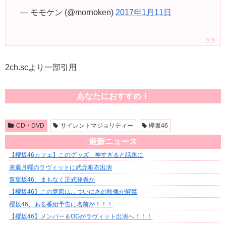
— モモケン (@mornoken)
2017年1月11日
2ch.scより一部引用
あなたにおすすめ！
CD・DVD
サイレントマジョリティー
欅坂46
最新ニュース
【櫻坂46カフェ】このグッズ、神すぎると話題に
来週月曜のラヴィットに武元唯衣出演
青葉坂46、まもなく正式発表か
【櫻坂46】この意図は... ついにあの映像が解禁
櫻坂46、ある番組予告に名前が！！！
【櫻坂46】メンバー＆OGがラヴィット出演へ！！！