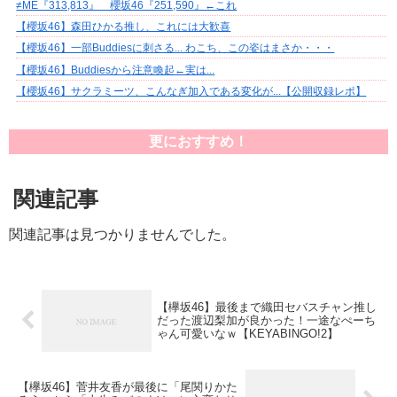
≠ME『313,813』 櫻坂46『251,590』←これ
【櫻坂46】森田ひかる推し、これには大歓喜
【櫻坂46】一部Buddiesに刺さる... わこち、この姿はまさか・・・
【櫻坂46】Buddiesから注意喚起←実は...
【櫻坂46】サクラミーツ、こんなぎ加入である変化が...【公開収録レポ】
更におすすめ！
関連記事
関連記事は見つかりませんでした。
【欅坂46】最後まで織田セバスチャン推し
だった渡辺梨加が良かった！一途なぺーち
ゃん可愛いなｗ【KEYABINGO!2】
【欅坂46】菅井友香が最後に「尾関りかた