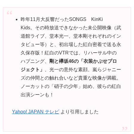
昨年11月大反響だったSONGS KinKi
Kids。その時放送できなかった未公開映像（武
道館ライブ、堂本光一、堂本剛それぞれのイン
タビュー等）と、初出場した紅白密着で送る永
久保存版！紅白のVTRでは、リハーサル中の
ハプニング、
剛と欅坂46の「衣装かぶせプロ
ジェクト」
、光一の意外な素顔、嵐らジャニー
ズの仲間との触れ合いなど貴重な映像が満載。
ノーカットの「硝子の少年」始め、彼らの紅白
出演シーンも！
Yahoo! JAPAN テレビ
より引用しました