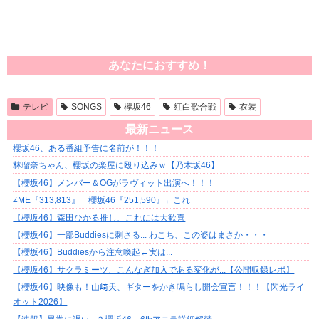
あなたにおすすめ！
テレビ
SONGS
欅坂46
紅白歌合戦
衣装
最新ニュース
櫻坂46、ある番組予告に名前が！！！
林瑠奈ちゃん、櫻坂の楽屋に殴り込みｗ【乃木坂46】
【櫻坂46】メンバー＆OGがラヴィット出演へ！！！
≠ME『313,813』 櫻坂46『251,590』←これ
【櫻坂46】森田ひかる推し、これには大歓喜
【櫻坂46】一部Buddiesに刺さる... わこち、この姿はまさか・・・
【櫻坂46】Buddiesから注意喚起←実は...
【櫻坂46】サクラミーツ、こんなぎ加入である変化が...【公開収録レポ】
【櫻坂46】映像も！山﨑天、ギターをかき鳴らし開会宣言！！！【閃光ライ
オット2026】