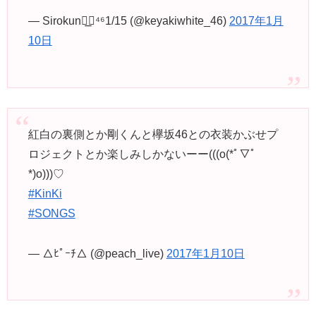
— Sirokun◢͟￨⁴⁶1/15 (@keyakiwhite_46)
2017年1月
10日
紅白の裏側とか剛くんと欅坂46との衣装かぶせプ
ロジェクトとか楽しみしかないーー(((o(*ﾟ▽ﾟ
*)o)))♡
#KinKi
#SONGS
— △ﾋﾟｰﾁ△ (@peach_live)
2017年1月10日