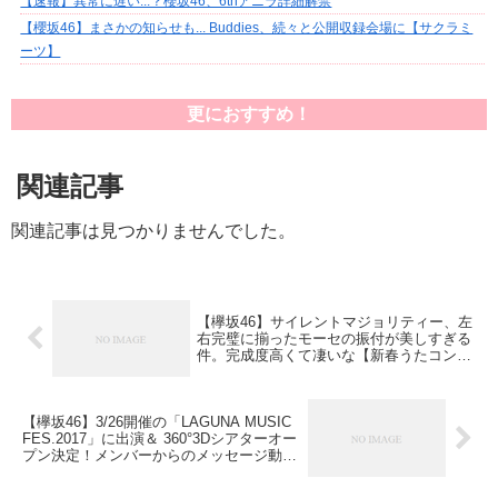
【速報】異常に遅い...？櫻坂46、6thアニラ詳細解禁
【櫻坂46】まさかの知らせも... Buddies、続々と公開収録会場に【サクラミ
ーツ】
更におすすめ！
関連記事
関連記事は見つかりませんでした。
【欅坂46】サイレントマジョリティー、左
右完璧に揃ったモーセの振付が美しすぎる
件。完成度高くて凄いな【新春うたコンス
ペシャル】
【欅坂46】3/26開催の「LAGUNA MUSIC
FES.2017」に出演＆ 360°3Dシアターオー
プン決定！メンバーからのメッセージ動画
も公開！