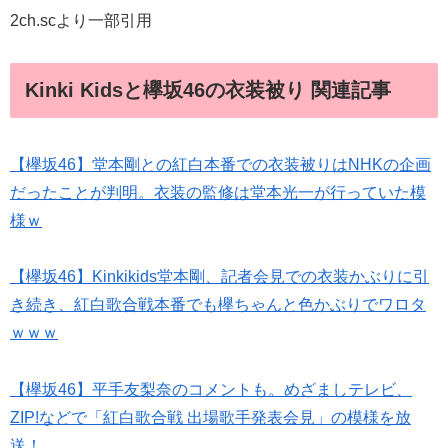
2ch.scより一部引用
Kinki Kidsと欅坂46の衣装被り 関連記事
【欅坂46】堂本剛との紅白本番での衣装被りはNHKの企画
だったことが判明。衣装の監修は堂本光一が行っていた模
様ｗ
【欅坂46】Kinkikids堂本剛、記者会見での衣装かぶりに引
き続き、紅白歌合戦本番でも欅ちゃんと色かぶりでワロタ
ｗｗｗ
【欅坂46】平手友梨奈のコメントも。めざましテレビ、
ZIP!などで「紅白歌合戦 出場歌手発表会見」の模様を放
送！