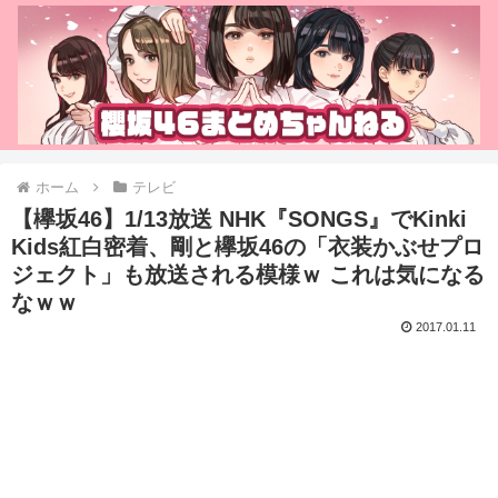
ホーム
テレビ
【欅坂46】1/13放送 NHK『SONGS』でKinki
Kids紅白密着、剛と欅坂46の「衣装かぶせプロ
ジェクト」も放送される模様ｗ これは気になる
なｗｗ
2017.01.11